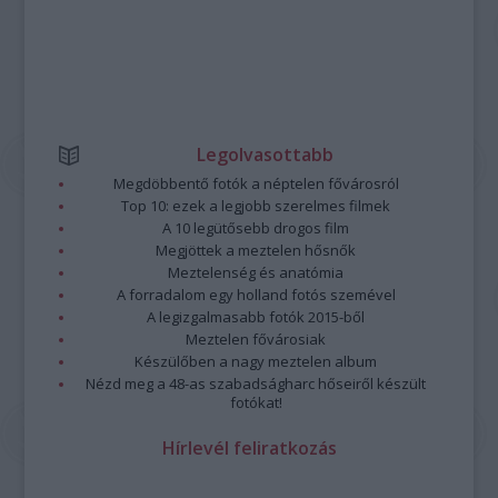
Legolvasottabb
Megdöbbentő fotók a néptelen fővárosról
Top 10: ezek a legjobb szerelmes filmek
A 10 legütősebb drogos film
Megjöttek a meztelen hősnők
Meztelenség és anatómia
A forradalom egy holland fotós szemével
A legizgalmasabb fotók 2015-ből
Meztelen fővárosiak
Készülőben a nagy meztelen album
Nézd meg a 48-as szabadságharc hőseiről készült
fotókat!
Hírlevél feliratkozás