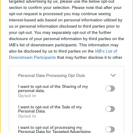
reagálnak rájuk. Sokféleséget említek, de
targeted advertising by us, please use the below opt-out
section to confirm your selection. Please note that after your
mindjárt pontosítanom is kell, hiszen annak
opt-out request is processed you may continue seeing
ellenére, hogy az életműből jó érzékkel
interest-based ads based on personal information utilized by
nagyot merít a válogató, mégis talál magának
us or personal information disclosed to third parties prior to
néhány „főcsapást”, egy-egy olyan témát, ami
your opt-out. You may separately opt-out of the further
különösen érdekes a számára.
disclosure of your personal information by third parties on the
IAB’s list of downstream participants. This information may
A színész és a költő nagyon hasonló figurák,
also be disclosed by us to third parties on the
IAB’s List of
kérdezzük csak meg Shakespeare-t! Nem
Downstream Participants
that may further disclose it to other
képesek önmagukban lenni, nem képesek
third parties.
nem önmagukban lenni, sok száz másik
Please note that this website/app uses one or more Google
Personal Data Processing Opt Outs
énben vágynak tovább élni, és sok ezer
services and may gather and store information including but
másik nyelven akarnak dalolni. Bár az is lehet,
not limited to your visit or usage behaviour. You may click to
I want to opt-out of the Sharing of my
hogy ehhez nem is kell művésznek lenni,
personal data.
grant or deny consent to Google and its third-party tags to
Opted In
hogy mindenki sok, és mindenki egy is
use your data for below specified purposes in below Google
egyszerre.
consent section.
I want to opt-out of the Sale of my
Personal Data.
Opted In
Az efféle kettősségek közel álltak a
Tao te king
fordítójához, vagy
A kétfejű fenevad
I want to opt-out of processing my
szerzőjéhez. Az az ember, akit magam előtt
Personal Data for Targeted Advertising.