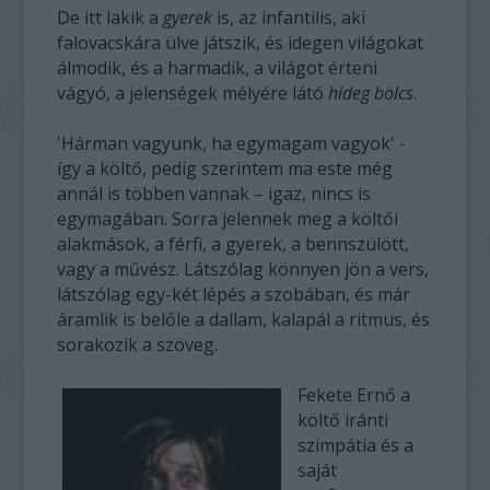
De itt lakik a
gyerek
is, az infantilis, aki
falovacskára ülve játszik, és idegen világokat
álmodik, és a harmadik, a világot érteni
vágyó, a jelenségek mélyére látó
hideg bölcs
.
'Hárman vagyunk, ha egymagam vagyok' -
így a költő, pedig szerintem ma este még
annál is többen vannak – igaz, nincs is
egymagában. Sorra jelennek meg a költői
alakmások, a férfi, a gyerek, a bennszülött,
vagy a művész. Látszólag könnyen jön a vers,
látszólag egy-két lépés a szobában, és már
áramlik is belőle a dallam, kalapál a ritmus, és
sorakozik a szöveg.
Fekete Ernő a
költő iránti
szimpátia és a
saját