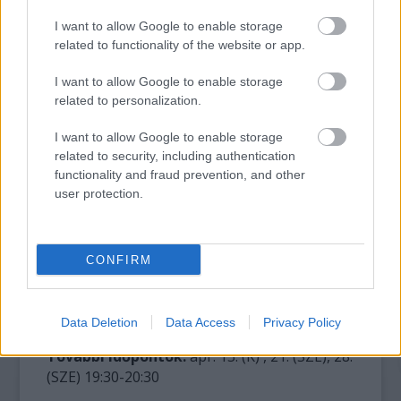
Néha, bevezetésként, lezárásul, vagy csak
I want to allow Google to enable storage
egy jól előkészített vicc kedvéért Weöres
related to functionality of the website or app.
Sándor hangja szólal meg a magnószalagról,
I want to allow Google to enable storage
verset mond, a hang különös, öregember és
related to personalization.
kisgyerek egyszerre… csak egy pillanat’, és a
bölcs dilinkós kis falován a Napba vágtat.
I want to allow Google to enable storage
related to security, including authentication
functionality and fraud prevention, and other
Mennyekbe vágtató prolibusz
- Weöres
user protection.
Sándor versek
Elmondja:
Fekete Ernő
Válogatta:
Fekete
Ernő
CONFIRM
Munkatársak:
Tóth László, Tóth Judit
Zene:
Keresztes Tamás
Data Deletion
Data Access
Privacy Policy
Bemutató:
2010. márc. 10.
További időpontok:
ápr. 13. (K) , 21. (SZE), 28.
(SZE) 19:30-20:30