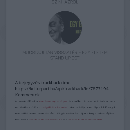
SZÍNHÁZRÓL
MUCSI ZOLTÁN VISSZATÉR – EGY ÉLETEM
STAND UP EST
A bejegyzés trackback címe:
https://kulturpart.hu/api/trackback/id/7873194
Kommentek:
A hozzászólások a
vonatkozó jogszabályok
értelmében felhasználói tartalomnak
minősülnek, értük a
szolgáltatás technikai
üzemeltetője semmilyen felelősséget
nem vállal, azokat nem ellenőrzi. Kifogás esetén forduljon a blog szerkesztőjéhez.
Részletek a
Felhasználási feltételekben
és az
adatvédelmi tájékoztatóban
.