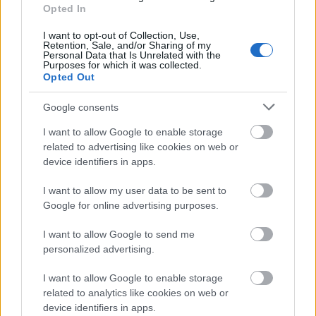
Opted In
látok a színpadon, olykor csak istenhez
beszél, újra és újra felrója neki vétkeit, néha
I want to opt-out of Collection, Use,
meg férfi, aki felfedezi magában a nőt, vagy
Retention, Sale, and/or Sharing of my
Personal Data that Is Unrelated with the
nő, akiben férfi is lakik. Animus és anima így
Purposes for which it was collected.
élnek együtt, és így váltogatják egymást. Ezek
Opted Out
lennének a főcsapások.
Google consents
Másfél óra nem kevés idő, de arra talán
I want to allow Google to enable storage
mégsem elég, hogy (jól) megismerhessünk
related to advertising like cookies on web or
valakit. Pláne egy művészt (vagy az
device identifiers in apps.
életművét), pláne kettőt. Ma este mégis, úgy
érzem, hogy jobban megismertem Weöres
I want to allow my user data to be sent to
Sándort, mégha csupán a Fekete Ernő által
Google for online advertising purposes.
kiválasztott szeletet az életműből, vagy a
I want to allow Google to send me
Fekete Ernő által megformált Weöres
personalized advertising.
Sándort (bár azt hiszem, hogy erre igazából
nem törekedett) és jobban megismertem
I want to allow Google to enable storage
Fekete Ernőt is, például abból, hogy mit
related to analytics like cookies on web or
választott Weöres Sándorból.
device identifiers in apps.