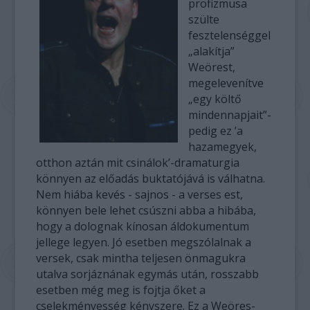
profizmusa
szülte
fesztelenséggel
„alakítja”
Weörest,
megelevenítve
„egy költő
mindennapjait”-
pedig ez ’a
hazamegyek,
otthon aztán mit csinálok’-dramaturgia
könnyen az előadás buktatójává is válhatna.
Nem hiába kevés - sajnos - a verses est,
könnyen bele lehet csúszni abba a hibába,
hogy a dolognak kínosan áldokumentum
jellege legyen. Jó esetben megszólalnak a
versek, csak mintha teljesen önmagukra
utalva sorjáznának egymás után, rosszabb
esetben még meg is fojtja őket a
cselekményesség kényszere. Ez a Weöres-