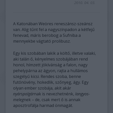
2010. 04. 03.
A Katonában Weöres reneszánsz-szeánsz
van. Alig tűnt fel a nagyszínpadon a kétfejű
fenevad, máris berobog a Sufniba a
mennyekbe vágtató prolibusz.
Egy kis szobában lakik a költő, illetve valaki,
aki talán ő, kényelmes szobájában rend
honol, hímzett jókívánság a falon, nagy
pehelypárna az ágyon, rajta a hullámos
szegélyű kicsi. Rendes szoba, benne
futónövény, hokedlik, szőnyeg, ágy. Egy
olyan ember szobája, akit akár
nyárspolgár
nak is nevezhetnénk,
langyos-
meleg
nek – de, csak mert ő is annak
aposztrofálja harmad önmagát.