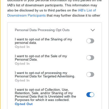
Dobd el az agyad! Kis bátorság és néhány
IAB’s list of downstream participants. This information may
also be disclosed by us to third parties on the
IAB’s List of
ötlet. Mottónk: Mi sem tudjuk, mit teszünk 5
Downstream Participants
that may further disclose it to other
perc múlva. Túl vagyunk a 350. előadáson.
third parties.
Még nem láttad?!
Please note that this website/app uses one or more Google
Personal Data Processing Opt Outs
Következő előadás: 2010. április 18. 19h
services and may gather and store information including but
Helyszín: Dürer-kert
not limited to your visit or usage behaviour. You may click to
I want to opt-out of the Sharing of my
personal data.
grant or deny consent to Google and its third-party tags to
Opted In
use your data for below specified purposes in below Google
consent section.
I want to opt-out of the Sale of my
Personal Data.
Opted In
Színház
Játék
I want to opt-out of processing my
Personal Data for Targeted Advertising.
Opted In
I want to opt-out of Collection, Use,
Retention, Sale, and/or Sharing of my
Personal Data that Is Unrelated with the
Purposes for which it was collected.
Opted Out