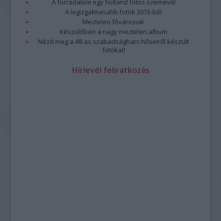
A forradalom egy holland fotós szemével
A legizgalmasabb fotók 2015-ből
Meztelen fővárosiak
Készülőben a nagy meztelen album
Nézd meg a 48-as szabadságharc hőseiről készült
fotókat!
Hírlevél feliratkozás