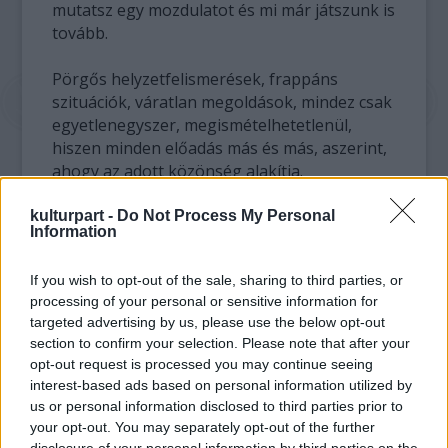
mutatsz egy mozdulatot és mi már játszunk is
tovább.
Pörgős helyzetfelismerések, frappáns
szituációk, váratlan megoldások, mindez csak
egyetlenegyszer, megismételhetetlenül,
hiszen minden előadás más és más, aszerint,
ahogy az adott közönség alakítja.
Egy este alatt járhatsz
kulturpart -
Do Not Process My Personal
Information
lakatlan szigeten és a
Himaláján, részt vehetsz
If you wish to opt-out of the sale, sharing to third parties, or
disznóvágáson, rád
processing of your personal or sensitive information for
támadhatnak űrlények,
targeted advertising by us, please use the below opt-out
megtalálhatod a NAGY Ő-t egy holdkóros
section to confirm your selection. Please note that after your
sintér személyében és végigizgulhatod a
opt-out request is processed you may continue seeing
homokvárépítés olimpiai döntőjét. Sőt, a
interest-based ads based on personal information utilized by
szimpla, mindennapi helyzetek is új színben
us or personal information disclosed to third parties prior to
tűnhetnek fel - mindez csak rajtad múlik.
your opt-out. You may separately opt-out of the further
disclosure of your personal information by third parties on the