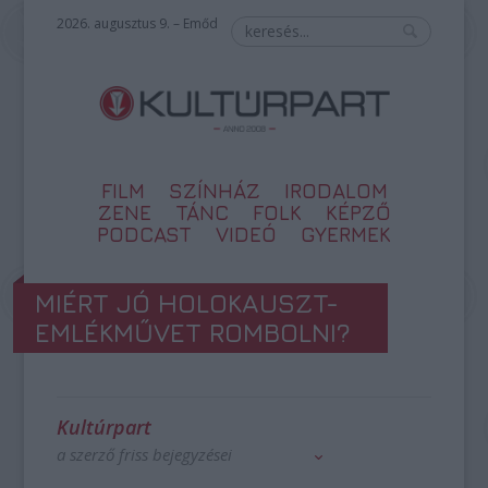
2026. augusztus 9. – Emőd
FILM
SZÍNHÁZ
IRODALOM
ZENE
TÁNC
FOLK
KÉPZŐ
PODCAST
VIDEÓ
GYERMEK
MIÉRT JÓ HOLOKAUSZT-
EMLÉKMŰVET ROMBOLNI?
Kultúrpart
a szerző friss bejegyzései