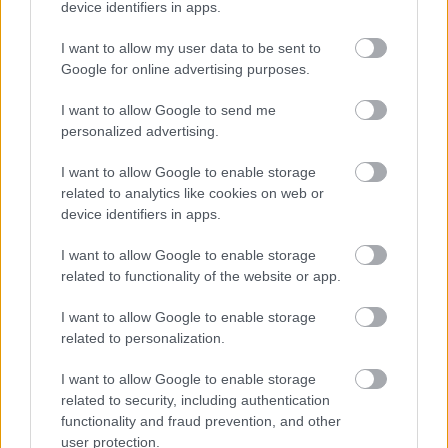
device identifiers in apps.
AZ EMBERSÉG ÜNNEPE
I want to allow my user data to be sent to
Google for online advertising purposes.
I want to allow Google to send me
personalized advertising.
I want to allow Google to enable storage
„NEM TÖBB EZER EMBERRE UTAZUNK, HANEM
related to analytics like cookies on web or
EGY VÁLOGATOTT TÁRSASÁGRA”
device identifiers in apps.
I want to allow Google to enable storage
related to functionality of the website or app.
A bejegyzés trackback címe:
https://kulturpart.hu/api/trackback/id/7873804
I want to allow Google to enable storage
Kommentek:
related to personalization.
A hozzászólások a
vonatkozó jogszabályok
értelmében felhasználói tartalomnak
minősülnek, értük a
szolgáltatás technikai
üzemeltetője semmilyen felelősséget
I want to allow Google to enable storage
nem vállal, azokat nem ellenőrzi. Kifogás esetén forduljon a blog szerkesztőjéhez.
related to security, including authentication
Részletek a
Felhasználási feltételekben
és az
adatvédelmi tájékoztatóban
.
functionality and fraud prevention, and other
user protection.