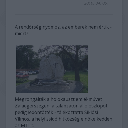
2010. 04. 06.
A rendőrség nyomoz, az emberek nem értik -
miért?
Megrongálták a holokauszt emlékművet
Zalaegerszegen, a talapzaton álló oszlopot
pedig ledöntötték - tájékoztatta Siklósi
Vilmos, a helyi zsidó hitközség elnöke kedden
az MTI-t.