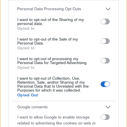
Please note that this website/app uses one or more Google
Personal Data Processing Opt Outs
services and may gather and store information including but
Holokauszt
Zsidó
Zala megye
Képző
Emlékmű
not limited to your visit or usage behaviour. You may click to
I want to opt-out of the Sharing of my
personal data.
grant or deny consent to Google and its third-party tags to
Opted In
use your data for below specified purposes in below Google
consent section.
I want to opt-out of the Sale of my
Personal Data.
Opted In
I want to opt-out of processing my
Personal Data for Targeted Advertising.
Opted In
EGY MÁIG FELDOLGOZATLAN ZSIDÓ FELKELÉS
RÉSZLETEIT REKONSTRUÁLJÁK
I want to opt-out of Collection, Use,
JÓZSEFVÁROSBAN
Retention, Sale, and/or Sharing of my
Personal Data that Is Unrelated with the
Purposes for which it was collected.
Opted Out
Google consents
I want to allow Google to enable storage
related to advertising like cookies on web or