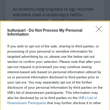
Az emlékmű megrongálása és egy részének
ledöntése miatt a rendőrségre hétfőn
érkezett bejelentés - mondta Csizmazia
Péter, a Zala Megyei Rendőr-főkapitányság
kulturpart -
Do Not Process My Personal
sajtóreferense az MTI kérdésére. Hozzátette,
Information
hogy az ügyben a Zalaegerszegi Városi
Rendőrkapitányságon indítottak eljárást.
If you wish to opt-out of the sale, sharing to third parties, or
processing of your personal or sensitive information for
Az emlékművet a holokauszt 60. évfordulóján
targeted advertising by us, please use the below opt-out
állították fel a zsidó áldozatok emlékére a
section to confirm your selection. Please note that after your
zalaegerszegi zsidó temető előtti parkban. A
opt-out request is processed you may continue seeing
bronzzal díszített emlékművön annak a 868
interest-based ads based on personal information utilized by
zalaegerszegi polgárnak a neve olvasható,
us or personal information disclosed to third parties prior to
akiket 1944-ben hurcoltak el koncentrációs
your opt-out. You may separately opt-out of the further
disclosure of your personal information by third parties on the
táborokba.
IAB’s list of downstream participants. This information may
also be disclosed by us to third parties on the
IAB’s List of
Forrás:
MTI
Downstream Participants
that may further disclose it to other
third parties.