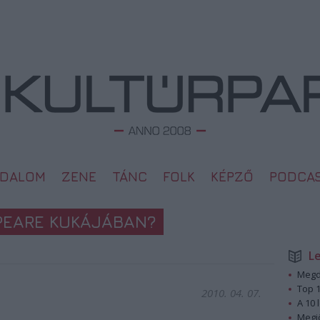
ODALOM
ZENE
TÁNC
FOLK
KÉPZŐ
PODCA
PEARE KUKÁJÁBAN?
L
Megd
Top 1
2010. 04. 07.
A 10 
Megj