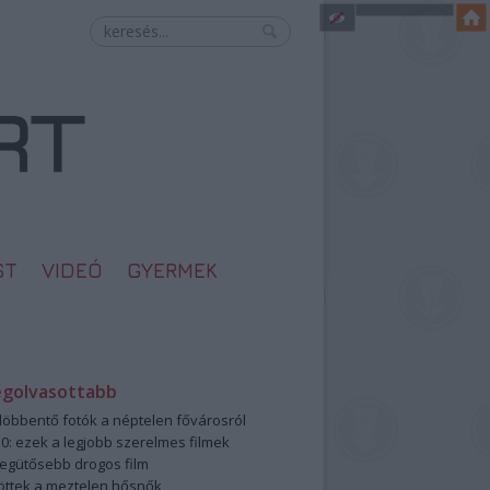
ST
VIDEÓ
GYERMEK
egolvasottabb
öbbentő fotók a néptelen fővárosról
0: ezek a legjobb szerelmes filmek
legütősebb drogos film
öttek a meztelen hősnők