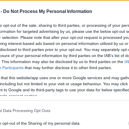
Mezt
A fo
 -
Do Not Process My Personal Information
k hulladékgödrét tárják fel brit régészek, akik az
A leg
adatokkal remélik kiegészíteni a nagy angol
Mezt
to opt-out of the sale, sharing to third parties, or processing of your per
Kész
formation for targeted advertising by us, please use the below opt-out s
Nézd
r selection. Please note that after your opt-out request is processed y
készü
szülővárosába,
eing interest-based ads based on personal information utilized by us or
ngatlant
Hírle
disclosed to third parties prior to your opt-out. You may separately opt-
 bontották le.
losure of your personal information by third parties on the IAB’s list of
. This information may also be disclosed by us to third parties on the
IA
 egykori
Participants
that may further disclose it to other third parties.
lytatnak
 that this website/app uses one or more Google services and may gath
et háta mögött
including but not limited to your visit or usage behaviour. You may click 
 to Google and its third-party tags to use your data for below specifi
ogle consent section.
t élt
 van valamilyen
l Data Processing Opt Outs
 az akkori
régész, aki szerint a feltárások során
o opt-out of the Sharing of my personal data.
ak maradványait, valamint tárgyi leletek is