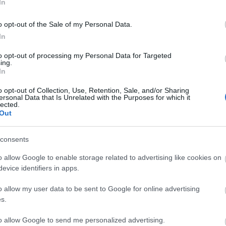
In
n eddig néhány cserépedény-maradványt, valamint
o opt-out of the Sale of my Personal Data.
In
s adatokat szolgáltathat a drámaíró életéről,
 voltak Shakespeare kedvenc ételei-italai" -
to opt-out of processing my Personal Data for Targeted
ing.
rra is remélnek bizonyítékokat szerezni, hogy
In
émelyikét.
o opt-out of Collection, Use, Retention, Sale, and/or Sharing
ersonal Data that Is Unrelated with the Purposes for which it
lected.
Out
consents
o allow Google to enable storage related to advertising like cookies on
evice identifiers in apps.
o allow my user data to be sent to Google for online advertising
s.
MUCSI ZOLTÁN
ELŐSZÖR
SZERETŐBŐL
to allow Google to send me personalized advertising.