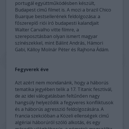
portugál együttműködésben készült,
Budapest című filmet is. A mozi a brazil Chico
Buarque bestsellerének feldolgozása: a
főszereplő riói író budapesti kalandjait
Walter Carvalho vitte filmre, a
szereposztásban olyan ismert magyar
színészekkel, mint Bálint András, Hámori
Gabi, Kálloy Molnár Péter és Rajhona Ádám.
Fegyverek éve
Azt azért nem mondanánk, hogy a háborús
tematika jegyében telik a 17. Titanic fesztivál,
de az idei válogatásban feltűnően nagy
hangsúly helyeződik a fegyveres konfliktusok
és a háborús agresszió feldolgozására. A
francia szekcióban a Közeli ellenségek című
algériai háborúról szóló alkotás, és egy
második világháborús, a németek megszállta