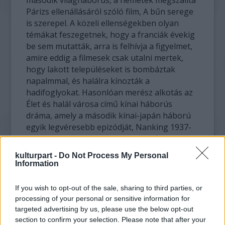
Párizs ellenállásáról szóló film, A bűn serege
is szerepel. A közeli ellenségekben olyan
témákat feszegetnek, hogy a franciák évekig
be sem mutatták, arra is felhívja a figyelmet,
amire eddig a filmesek csak utalni mertek,
hogy lakott településeket is bombáztak
napalmmal, és halálra kínozták a
hadifoglyokat. Hasonlóan merész alkotás az
Élet és halál városa című kínai háborús
dráma, amely a második kínai-japán háború
egyik legvéresebb epizódját, Nanking 1937-
es elfoglalását dolgozza fel. Az első
világháborúról szintén franciák készítettek
kulturpart -
Do Not Process My Personal
dokumentumfilmet 14-18 – A világégés
Information
címmel, Thet Sambath kambodzsai újságíró
pedig a Vörös Khmer uralma alatt elkövetett
If you wish to opt-out of the sale, sharing to third parties, or
gyilkosságokra derít fényt az elkövetőket és
processing of your personal or sensitive information for
a felelősöket megszólaltató
targeted advertising by us, please use the below opt-out
dokumentumfilmjében.
section to confirm your selection. Please note that after your