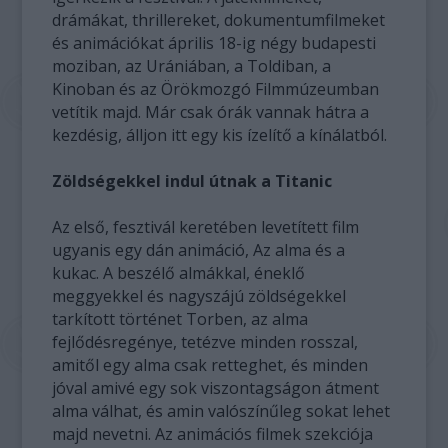
drámákat, thrillereket, dokumentumfilmeket
és animációkat április 18-ig négy budapesti
moziban, az Urániában, a Toldiban, a
Kinoban és az Örökmozgó Filmmúzeumban
vetítik majd. Már csak órák vannak hátra a
kezdésig, álljon itt egy kis ízelítő a kínálatból.
Zöldségekkel indul útnak a Titanic
Az első, fesztivál keretében levetített film
ugyanis egy dán animáció, Az alma és a
kukac. A beszélő almákkal, éneklő
meggyekkel és nagyszájú zöldségekkel
tarkított történet Torben, az alma
fejlődésregénye, tetézve minden rosszal,
amitől egy alma csak retteghet, és minden
jóval amivé egy sok viszontagságon átment
alma válhat, és amin valószínűleg sokat lehet
majd nevetni. Az animációs filmek szekciója