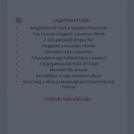
Legolvasottabb
Megdöbbentő fotók a néptelen fővárosról
Top 10: ezek a legjobb szerelmes filmek
A 10 legütősebb drogos film
Megjöttek a meztelen hősnők
Meztelenség és anatómia
A forradalom egy holland fotós szemével
A legizgalmasabb fotók 2015-ből
Meztelen fővárosiak
Készülőben a nagy meztelen album
Nézd meg a 48-as szabadságharc hőseiről készült
fotókat!
Hírlevél feliratkozás