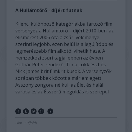
A Hullámtörő - díjért futnak
Kilenc, különböző kategóriákba tartozó film
versenyez a Hullámtörő – díjért 2010-ben: az
elismerést 2006 óta a zsűri véleménye
szerinti legjobb, ezen belül is a legújítóbb és
legmerészebb film alkotói vihetik haza. A
nemzetközi zsűri tagjai ebben az évben
Gothár Péter rendező, Tiina Lokk észt és
Nick James brit filmkritikusok. A versenyzők
sorában többek között a már emlegett
Asszony zongora nélkül, az Élet és halál
városa és az Ésszerű megoldás is szerepel.
Film
Külföldi