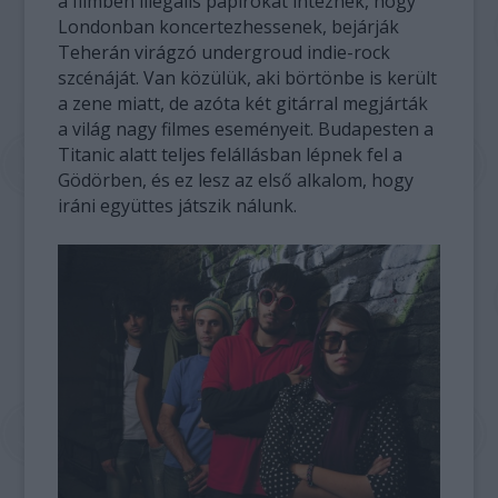
a filmben illegális papírokat intéznek, hogy
Londonban koncertezhessenek, bejárják
Teherán virágzó undergroud indie-rock
szcénáját. Van közülük, aki börtönbe is került
a zene miatt, de azóta két gitárral megjárták
a világ nagy filmes eseményeit. Budapesten a
Titanic alatt teljes felállásban lépnek fel a
Gödörben, és ez lesz az első alkalom, hogy
iráni együttes játszik nálunk.