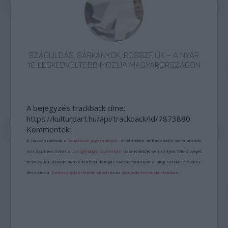
SZÁGULDÁS, SÁRKÁNYOK, ROSSZFIÚK – A NYÁR
10 LEGKEDVELTEBB MOZIJA MAGYARORSZÁGON
A bejegyzés trackback címe:
https://kulturpart.hu/api/trackback/id/7873880
Kommentek:
A hozzászólások a
vonatkozó jogszabályok
értelmében felhasználói tartalomnak
minősülnek, értük a
szolgáltatás technikai
üzemeltetője semmilyen felelősséget
nem vállal, azokat nem ellenőrzi. Kifogás esetén forduljon a blog szerkesztőjéhez.
Részletek a
Felhasználási feltételekben
és az
adatvédelmi tájékoztatóban
.