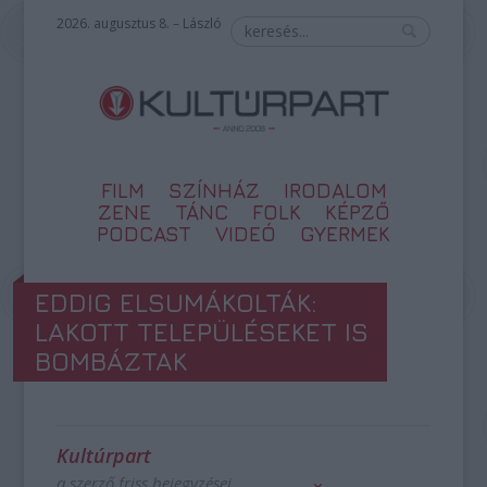
2026. augusztus 8. – László
FILM
SZÍNHÁZ
IRODALOM
ZENE
TÁNC
FOLK
KÉPZŐ
PODCAST
VIDEÓ
GYERMEK
EDDIG ELSUMÁKOLTÁK:
LAKOTT TELEPÜLÉSEKET IS
BOMBÁZTAK
Kultúrpart
a szerző friss bejegyzései