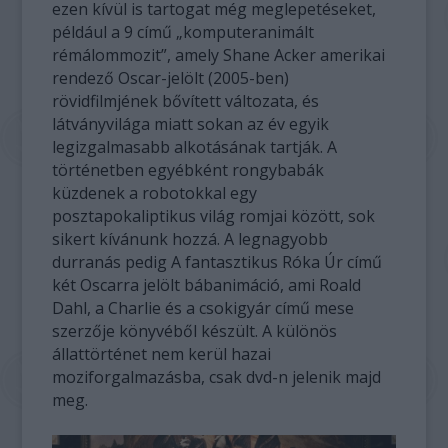
ezen kívül is tartogat még meglepetéseket,
például a 9 című „komputeranimált
rémálommozit”, amely Shane Acker amerikai
rendező Oscar-jelölt (2005-ben)
rövidfilmjének bővített változata, és
látványvilága miatt sokan az év egyik
legizgalmasabb alkotásának tartják. A
történetben egyébként rongybabák
küzdenek a robotokkal egy
posztapokaliptikus világ romjai között, sok
sikert kívánunk hozzá. A legnagyobb
durranás pedig A fantasztikus Róka Úr című
két Oscarra jelölt bábanimáció, ami Roald
Dahl, a Charlie és a csokigyár című mese
szerzője könyvéből készült. A különös
állattörténet nem kerül hazai
moziforgalmazásba, csak dvd-n jelenik majd
meg.