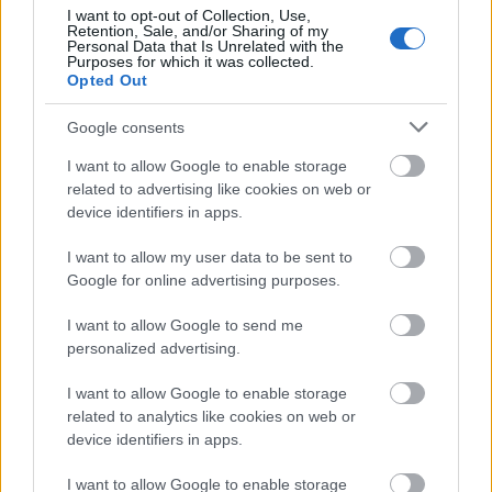
– nem tudván megoldani a felmerült
I want to opt-out of Collection, Use,
házasságtörő szerelem gondját –
Retention, Sale, and/or Sharing of my
Personal Data that Is Unrelated with the
összeköltöznek, és négyesben folytatják az
Purposes for which it was collected.
életüket (Ésszerű megoldás), de
Opted Out
belepillantatunk egy negyven éves,
alkoholista matematikusnő és egy kamasz fiú
Google consents
szerelmi történetébe, (Birtokviszony) vagy
I want to allow Google to enable storage
egy átlagosnak látszó háziasszony titkos
related to advertising like cookies on web or
éjszakai kiruccanásaiba is. (Asszony zongora
device identifiers in apps.
nélkül). Bizonyára megrázóak lesznek a
Családi kötelékek-szekciónak azok a
I want to allow my user data to be sent to
történetei, ahol gyermekek sorsát dolgozzák
Google for online advertising purposes.
fel az alkotók: a magukra, vagy éppen a
felnőttek kegyetlenségére utalt gyerekek
I want to allow Google to send me
personalized advertising.
létproblémáival foglalkozik az amerikai St.
Nick és az orosz Búgócsiga című film is.
I want to allow Google to enable storage
related to analytics like cookies on web or
Zene mindenkinek
device identifiers in apps.
Az utóbbi évek egyik legerősebb zenei
I want to allow Google to enable storage