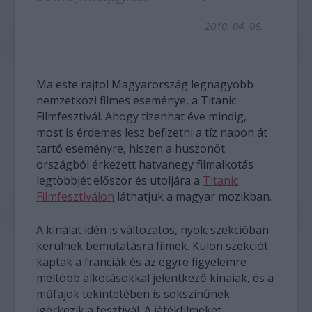
2010. 04. 08.
Ma este rajtol Magyarország legnagyobb
nemzetközi filmes eseménye, a Titanic
Filmfesztivál. Ahogy tizenhat éve mindig,
most is érdemes lesz befizetni a tíz napon át
tartó eseményre, hiszen a huszonöt
országból érkezett hatvanegy filmalkotás
legtöbbjét először és utoljára a
Titanic
Filmfesztiválon
láthatjuk a magyar mozikban.
A kínálat idén is változatos, nyolc szekcióban
kerülnek bemutatásra filmek. Külön szekciót
kaptak a franciák és az egyre figyelemre
méltóbb alkotásokkal jelentkező kínaiak, és a
műfajok tekintetében is sokszínűnek
ígérkezik a fesztivál. A játékfilmeket,