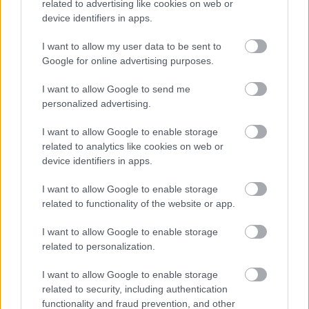
related to advertising like cookies on web or
device identifiers in apps.
„NEM TÖBB EZER EMBERRE UTAZUNK, HANEM
EGY VÁLOGATOTT TÁRSASÁGRA”
I want to allow my user data to be sent to
Google for online advertising purposes.
I want to allow Google to send me
personalized advertising.
I want to allow Google to enable storage
related to analytics like cookies on web or
device identifiers in apps.
KÉT HANGON
I want to allow Google to enable storage
related to functionality of the website or app.
A bejegyzés trackback címe:
I want to allow Google to enable storage
https://kulturpart.hu/api/trackback/id/7873952
related to personalization.
Kommentek:
A hozzászólások a
vonatkozó jogszabályok
értelmében felhasználói tartalomnak
I want to allow Google to enable storage
minősülnek, értük a
szolgáltatás technikai
üzemeltetője semmilyen felelősséget
related to security, including authentication
nem vállal, azokat nem ellenőrzi. Kifogás esetén forduljon a blog szerkesztőjéhez.
functionality and fraud prevention, and other