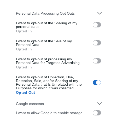
third parties.
A képek letölthetők
itt
.
Please note that this website/app uses one or more Google
Personal Data Processing Opt Outs
services and may gather and store information including but
not limited to your visit or usage behaviour. You may click to
I want to opt-out of the Sharing of my
personal data.
grant or deny consent to Google and its third-party tags to
Opted In
use your data for below specified purposes in below Google
Festészet
Magyar Nemzeti Galéria
Képző
consent section.
I want to opt-out of the Sale of my
Personal Data.
Opted In
I want to opt-out of processing my
Personal Data for Targeted Advertising.
Opted In
I want to opt-out of Collection, Use,
Retention, Sale, and/or Sharing of my
AZ EMBERSÉG ÜNNEPE
Personal Data that Is Unrelated with the
Purposes for which it was collected.
Opted Out
Google consents
I want to allow Google to enable storage