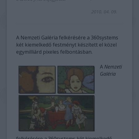
2010. 04. 09.
A Nemzeti Galéria felkérésére a 360systems
két kiemelkedő festményt készített el közel
egymilliárd pixeles felbontásban.
A
Nemzeti
Galéria
felkérésére a 360systems két kiemelkedő