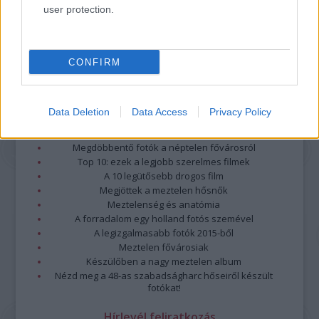
Részletek a
Felhasználási feltételekben
és az
adatvédelmi tájékoztatóban
.
user protection.
CONFIRM
Data Deletion
Data Access
Privacy Policy
Legolvasottabb
Megdöbbentő fotók a néptelen fővárosról
Top 10: ezek a legjobb szerelmes filmek
A 10 legütősebb drogos film
Megjöttek a meztelen hősnők
Meztelenség és anatómia
A forradalom egy holland fotós szemével
A legizgalmasabb fotók 2015-ből
Meztelen fővárosiak
Készülőben a nagy meztelen album
Nézd meg a 48-as szabadságharc hőseiről készült
fotókat!
Hírlevél feliratkozás