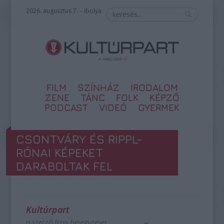
2026. augusztus 7. – Ibolya
FILM
SZÍNHÁZ
IRODALOM
ZENE
TÁNC
FOLK
KÉPZŐ
PODCAST
VIDEÓ
GYERMEK
CSONTVÁRY ÉS RIPPL-
RÓNAI KÉPEKET
DARABOLTAK FEL
Kultúrpart
a szerző friss bejegyzései