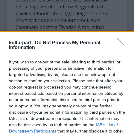
festményt készített el közel egymilliárd
pixeles felbontásban. Így eddig soha nem
látott felbontásban tekinthetőek meg
Csontváry Kosztka Tivadar: A taorminai
görög színház romjai és
Rippl-Rónai József:
Schiffer-villa
pannója című festményei. Minden
kulturpart -
Do Not Process My Personal
kép nagyjából 150-200 képből készült, az
Information
interneten történő megjelenítéséhez
egyenként 1300-1900 képre lettek darabolva.
If you wish to opt-out of the sale, sharing to third parties, or
processing of your personal or sensitive information for
targeted advertising by us, please use the below opt-out
Az internetre optimalizált megjelenítő
section to confirm your selection. Please note that after your
rendszer 6 rétegben, különböző
opt-out request is processed you may continue seeing
felbontásban jeleníti meg a képeket, így
interest-based ads based on personal information utilized by
mindig csak az aktuális látómezőhöz
us or personal information disclosed to third parties prior to
szükséges mozaikokat tölti le a számítógép.
your opt-out. You may separately opt-out of the further
A most elkészült felbontásban a képeken a
disclosure of your personal information by third parties on the
festő minden egyes ecsetvonása látszik, a
IAB’s list of downstream participants. This information may
festmények legapróbb repedései is
also be disclosed by us to third parties on the
IAB’s List of
megfigyelhetőek.
Downstream Participants
that may further disclose it to other