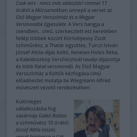
Csak vers - nincs más választás!
címmel 17
órától a
Műcsarnok
ban ünnepli a verset az
Első Magyar Versszínház és a Magyar
Versmondók Egyesülete
. A Vers hangja a
csendben... című, szerkesztett est keretében
fellép többek között Körtvélyessy Zsolt
színművész, a 7határ együttes, Turczi István
József Attila-díjas költő, Kenesei-Holics Réka,
a Kaleidoszkóp VersFesztivál tavalyi díjazottja
és több fiatal versmondó. Az Első Magyar
Versszínház a Költők kézfogása című
előadóestet mutatja be Wiegmann Alfréd
művészeti vezető rendezésében.
Különleges
vállalkozásba fog
vasárnap
Galkó Balázs
:
a színművész 10 órától
József Attila összes
versét felolvassa a Gát