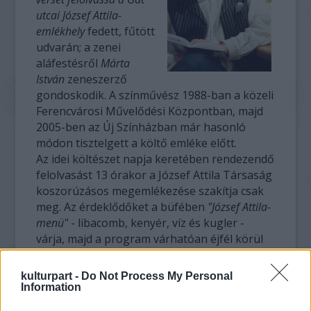
utcai József Attila-
emlékhely
fedett, fűtött
udvarán; a zenei
aláfestésről
Márta
István
zeneszerző
gondoskodik. A színművész 1988-ban a közeli
Ferencvárosi Művelődési Központban, majd
2005-ben az Új Színházban már hasonló
módon tisztelgett a költő emléke előtt.
Az idei költészet napja keretében rendezendő
felolvasást 13 órakor a József Attila Társaság
koszorúzásos megemlékezése szakítja csak
meg. Az érdeklődőket a büfében
"József Attila-
menü"
- libacomb, kenyér, víz és kugler -
várja, majd a program várhatóan éjfél körül
ér véget.
kulturpart -
Do Not Process My Personal
A
Vígszínház
társulata "játékos, gyermekien
Information
komoly"
délelőttre
invitálja a közönséget 11