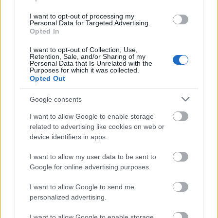
előadóestet 17 órától a
Bárka Színház
I want to opt-out of processing my
Kávézó
jában, Vergődés
Isten tenyerén
címmel.
Personal Data for Targeted Advertising.
Opted In
Hétfőn 11 órakor
tartja hagyományos
I want to opt-out of Collection, Use,
koszorúzási ünnepségét a
József Attila Klub és
Retention, Sale, and/or Sharing of my
Personal Data that Is Unrelated with the
Terézváros Önkormányzata
a költő Liszt Ferenc
Purposes for which it was collected.
téri szobránál. Az eseményen beszédet mond
Opted Out
Kertész Ákos
Kossuth-díjas író; közreműködik
Keres Emil Kossuth-díjas színművész és a
Google consents
Sebő együttes.
I want to allow Google to enable storage
related to advertising like cookies on web or
A koszorúzást követően az
Eötvös utcai József
device identifiers in apps.
Attila Klub
ban mutatja be 12 órakor a
Radnóti
100
összművészeti pályázat reprezentatív
I want to allow my user data to be sent to
albumát Baranyi Ferenc Kossuth-díjas költő,
Google for online advertising purposes.
műfordító, Bereczky Loránd Munkácsy-díjas
művészettörténész és Kanyó Béla
I want to allow Google to send me
personalized advertising.
fotóművész.
I want to allow Google to enable storage