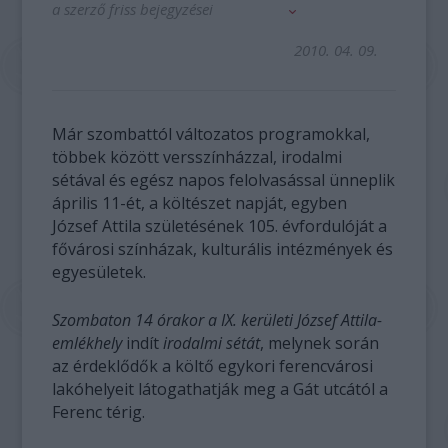
a szerző friss bejegyzései
2010. 04. 09.
Már szombattól változatos programokkal,
többek között versszínházzal, irodalmi
sétával és egész napos felolvasással ünneplik
április 11-ét, a költészet napját, egyben
József Attila születésének 105. évfordulóját a
fővárosi színházak, kulturális intézmények és
egyesületek.
Szombaton 14 órakor a IX. kerületi József Attila-
emlékhely
indít
irodalmi sétát
, melynek során
az érdeklődők a költő egykori ferencvárosi
lakóhelyeit látogathatják meg a Gát utcától a
Ferenc térig.