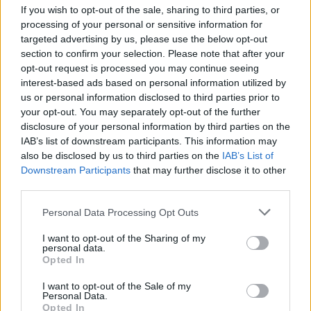
órától. A teátrum művészei többek között
If you wish to opt-out of the sale, sharing to third parties, or
Petőfi Sándor, Petri György, Babits Mihály,
processing of your personal or sensitive information for
Pilinszky János, Kosztolányi Dezső, Varró
targeted advertising by us, please use the below opt-out
section to confirm your selection. Please note that after your
Dániel, Szabó Lőrinc, Nagy László, Radnóti
opt-out request is processed you may continue seeing
Miklós, Nemes Nagy Ágnes, Tóth Árpád,
interest-based ads based on personal information utilized by
Tóth Krisztina, Szép Ernő, Kiss Judit Ágnes,
us or personal information disclosed to third parties prior to
Áprily Lajos, Szabó T. Anna és József Attila
your opt-out. You may separately opt-out of the further
költeményeit mondják és éneklik el.
disclosure of your personal information by third parties on the
IAB’s list of downstream participants. This information may
Varjú
also be disclosed by us to third parties on the
IAB’s List of
Olga
Downstream Participants
that may further disclose it to other
third parties.
Please note that this website/app uses one or more Google
Personal Data Processing Opt Outs
services and may gather and store information including but
not limited to your visit or usage behaviour. You may click to
I want to opt-out of the Sharing of my
personal data.
grant or deny consent to Google and its third-party tags to
Opted In
use your data for below specified purposes in below Google
consent section.
I want to opt-out of the Sale of my
színművész és
Balog Zsolt
zongoraművész
Personal Data.
József Attila istenes verseiből tart
Opted In