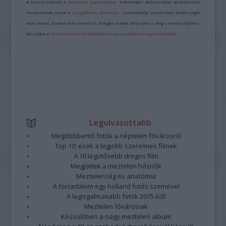
A hozzászólások a
vonatkozó jogszabályok
értelmében felhasználói tartalomnak
minősülnek, értük a
szolgáltatás technikai
üzemeltetője semmilyen felelősséget
nem vállal, azokat nem ellenőrzi. Kifogás esetén forduljon a blog szerkesztőjéhez.
Részletek a
Felhasználási feltételekben
és az
adatvédelmi tájékoztatóban
.
Legolvasottabb
Megdöbbentő fotók a néptelen fővárosról
Top 10: ezek a legjobb szerelmes filmek
A 10 legütősebb drogos film
Megjöttek a meztelen hősnők
Meztelenség és anatómia
A forradalom egy holland fotós szemével
A legizgalmasabb fotók 2015-ből
Meztelen fővárosiak
Készülőben a nagy meztelen album