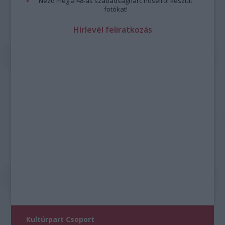
Nézd meg a 48-as szabadságharc hőseiről készült
fotókat!
Hírlevél feliratkozás
Kultúrpart Csoport