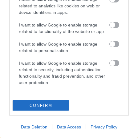
A költészet napját József Attila
related to analytics like cookies on web or
születésnapjára emlékezve 1964 óta minden
device identifiers in apps.
évben április 11-én ünneplik
Magyarországon
I want to allow Google to enable storage
related to functionality of the website or app.
I want to allow Google to enable storage
related to personalization.
Irodalom
Szépirodalom
Költészet
Ünnepek
I want to allow Google to enable storage
related to security, including authentication
functionality and fraud prevention, and other
user protection.
CONFIRM
AZ EMBERSÉG ÜNNEPE
Data Deletion
Data Access
Privacy Policy