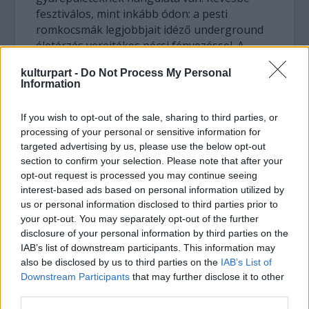
fesztiválos, mint inkább ódon: a pesti
romkocsmák legjobbjait idéző underground
életérzés verejtékes pécsi fényezéssel. A
koncertek menetrend szerint, percre
kulturpart -
Do Not Process My Personal
pontosan kezdődnek és fejezik be azokat –
Information
semmi visszataps.
If you wish to opt-out of the sale, sharing to third parties, or
Így aztán este fél nyolc előtt ott fű sem
processing of your personal or sensitive information for
terem, vagy ha igen, fenntartják a jogot a
targeted advertising by us, please use the below opt-out
drogkereső kutyás vizsgálatra… de a jog,
section to confirm your selection. Please note that after your
mint a karakteres ízű pécsi sör, nyomtalanul
opt-out request is processed you may continue seeing
tűnik el a szervezetben.
interest-based ads based on personal information utilized by
us or personal information disclosed to third parties prior to
Aztán hogy 21 óra magasságában a
your opt-out. You may separately opt-out of the further
disclosure of your personal information by third parties on the
foggyilkos
Vad Fruttik
kezdte először
IAB’s list of downstream participants. This information may
tömegesen becsalogatni a sátorba a
also be disclosed by us to third parties on the
IAB’s List of
közönséget, vagy az eső kergette be őket?
Downstream Participants
that may further disclose it to other
Megválaszolatlan kérdés, viszont a két
third parties.
koncert közti tetemes átállások folyamatosan