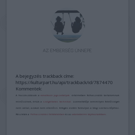
AZ EMBERSÉG ÜNNEPE
A bejegyzés trackback címe:
https://kulturpart.hu/api/trackback/id/7874470
Kommentek:
A hozzászólások a
vonatkozó jogszabályok
értelmében felhasználói tartalomnak
minősülnek, értük a
szolgáltatás technikai
üzemeltetője semmilyen felelősséget
nem vállal, azokat nem ellenőrzi. Kifogás esetén forduljon a blog szerkesztőjéhez.
Részletek a
Felhasználási feltételekben
és az
adatvédelmi tájékoztatóban
.