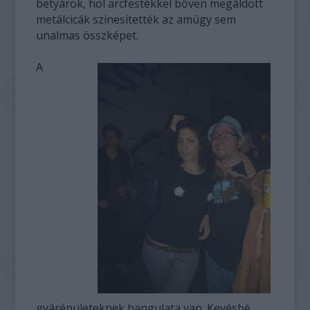
betyárok, hol arcfestékkel bőven megáldott
metálcicák színesítették az amúgy sem
unalmas összképet.
A
gyárépületeknek hangulata van. Kevésbé