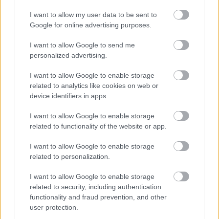
lokálpatrióta Lovasi András minden dala örök
I want to allow my user data to be sent to
egyetemista igény, így személye is minden
Google for online advertising purposes.
sikerre éhes pécsi kezdeményezés kötelező
alakja.
I want to allow Google to send me
personalized advertising.
Heaven Street Seven
koncertjén az első
sorokban egy lány totál extázisban
I want to allow Google to enable storage
megszabadult a pólójától, nem
related to analytics like cookies on web or
device identifiers in apps.
szégyenlősködött, és a mellbimbói fölött
csillagosra cserélte
kocsma.blog.hu
feliratot.
I want to allow Google to enable storage
A
Les Touffes Krétiennes
tubával kísért
related to functionality of the website or app.
örömzenéje talán még a halottakat is
megmozgatta, hogy az ugra-bugra testeket
I want to allow Google to enable storage
melegváltásban a
Colorstar
hajnalra
related to personalization.
szikrányit lelazítsa.
I want to allow Google to enable storage
Mert az idő ellenük dolgozik, a fesztiválrutin
related to security, including authentication
functionality and fraud prevention, and other
lassan ébredezik, és gyorsan jön a másnap!
user protection.