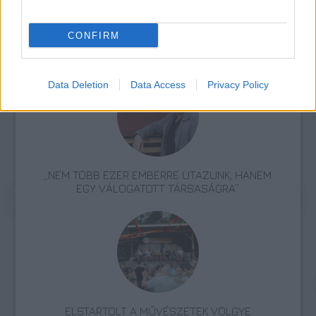
CONFIRM
Kispál és a Borz
Zene
Könnyűzene
Pécs2010
PEN 2010
Data Deletion
Data Access
Privacy Policy
„NEM TÖBB EZER EMBERRE UTAZUNK, HANEM
EGY VÁLOGATOTT TÁRSASÁGRA”
ELSTARTOLT A MŰVÉSZETEK VÖLGYE