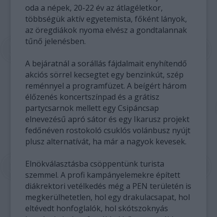
oda a népek, 20-22 év az átlagéletkor,
többségük aktív egyetemista, főként lányok,
az öregdiákok nyoma elvész a gondtalannak
tűnő jelenésben.
A bejáratnál a sorállás fájdalmait enyhítendő
akciós sörrel kecsegtet egy benzinkút, szép
reménnyel a programfüzet. A beígért három
élőzenés koncertszínpad és a grátisz
partycsarnok mellett egy Csipáncsap
elnevezésű apró sátor és egy Ikarusz projekt
fedőnéven rostokoló csuklós volánbusz nyújt
plusz alternatívát, ha már a nagyok kevesek.
Elnökválasztásba csöppentünk turista
szemmel. A profi kampányelemekre épített
diákrektori vetélkedés még a PEN területén is
megkerülhetetlen, hol egy drakulacsapat, hol
eltévedt honfoglalók, hol skótszoknyás