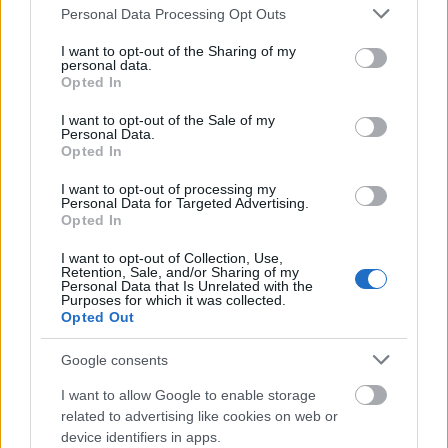
biztosították a színpadok közti átjárás
Please note that this website/app uses one or more Google
Personal Data Processing Opt Outs
lehetőségét, így akár a Fishing on Orfűn, itt is
services and may gather and store information including but
not limited to your visit or usage behaviour. You may click to
I want to opt-out of the Sharing of my
át lehet hallgatni a cirka háromnegyedórás
personal data.
grant or deny consent to Google and its third-party tags to
üres blokkokban, és megcsípni akár vásári
Opted In
use your data for below specified purposes in below Google
komédiásokat, akár olyan ínyenc zenekari
consent section.
I want to opt-out of the Sale of my
csemegéket, mint a dub és reggea alapokat a
Personal Data.
posztrock elemeivel ötvöző francia
Zenzile.
Opted In
I want to opt-out of processing my
A szerdai
Personal Data for Targeted Advertising.
Opted In
I want to opt-out of Collection, Use,
Retention, Sale, and/or Sharing of my
Personal Data that Is Unrelated with the
Purposes for which it was collected.
Opted Out
Google consents
nyitónapon a legerősebb pécsi szál, ergo a
I want to allow Google to enable storage
legtöbb embert a Kispál és a Borz
related to advertising like cookies on web or
teteméből
device identifiers in apps.
jóízűen lakmározó
Kiscsillag
vonzotta, hisz a