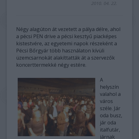
2010. 04. 22.
Négy alagúton át vezetett a pálya délre, ahol
a pécsi PEN drive a pécsi kesztyű piacképes
kistestvére, az egyetemi napok részeként a
Pécsi Bőrgyár több használaton kívüli
üzemcsarnokát alakíttatták át a szervezők
koncerttermekké négy estére.
A
helyszín
valahol a
város
széle. Jár
oda busz,
jár oda
italfutár,
járnak