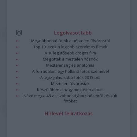
Legolvasottabb
Megdöbbentő fotók a néptelen fővárosról
Top 10: ezek a legjobb szerelmes filmek
A 10 legütősebb drogos film
Megjöttek a meztelen hősnők
Meztelenség és anatómia
A forradalom egy holland fotós szemével
A legizgalmasabb fotók 2015-ből
Meztelen fővárosiak
Készülőben a nagy meztelen album
Nézd meg a 48-as szabadságharc hőseiről készült
fotókat!
Hírlevél feliratkozás