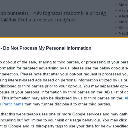
Mezt
A fo
b büntetést, 14 év fogházat szabott ki a bíróság
A leg
találták őket a természet rendjének
Mezt
Kész
Nézd
készü
Chimbalangát (20) tavaly december 27-én
eméremsértésért, miután a pár egy jelképes
 -
Do Not Process My Personal Information
Hírle
ötött. Nyakwawa Usiwa Usiwaha bíró a párt
hozzátette: „Azért kaptátok ezt a súlyos büntetést,
to opt-out of the sale, sharing to third parties, or processing of your per
nek a hozzátok hasonló emberektől, és senki se
formation for targeted advertising by us, please use the below opt-out s
, amely ellentétben áll az ország kulturális és
r selection. Please note that after your opt-out request is processed y
eing interest-based ads based on personal information utilized by us or
disclosed to third parties prior to your opt-out. You may separately opt-
losure of your personal information by third parties on the IAB’s list of
. This information may also be disclosed by us to third parties on the
IA
Participants
that may further disclose it to other third parties.
 that this website/app uses one or more Google services and may gath
including but not limited to your visit or usage behaviour. You may click 
 to Google and its third-party tags to use your data for below specifi