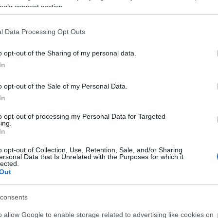
ogle consent section.
l Data Processing Opt Outs
o opt-out of the Sharing of my personal data.
In
o opt-out of the Sale of my Personal Data.
In
ktivista állítása szerint kevéssel a bírósági ítélet
to opt-out of processing my Personal Data for Targeted
rtönből, hogy ezentúl is szeretni fogják egymást.
ing.
az emberek nem adják meg nekünk a lehetőséget,
In
 akkor jobb, ha meghalok a fogházban. Nélküle
o opt-out of Collection, Use, Retention, Sale, and/or Sharing
ta Tiwonge. „Hosszú utat tettünk meg együtt” –
ersonal Data that Is Unrelated with the Purposes for which it
gom őt elhagyni, ha a családom elfordul tőlem.”
lected.
Out
 keltett a homoszexuálisok jogaiért küzdő
ó szervezetek körében. Malawi vallási vezetői
consents
ését, és megerősítették, hogy a homoszexualitás
o allow Google to enable storage related to advertising like cookies on