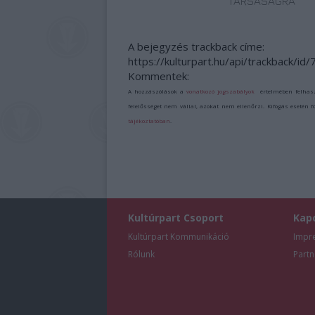
TÁRSASÁGRA”
A bejegyzés trackback címe:
https://kulturpart.hu/api/trackback/id
Kommentek:
A hozzászólások a
vonatkozó jogszabályok
értelmében felhas
felelősséget nem vállal, azokat nem ellenőrzi. Kifogás esetén 
tájékoztatóban
.
Kultúrpart Csoport
Kap
Kultúrpart Kommunikáció
Impr
Rólunk
Partn