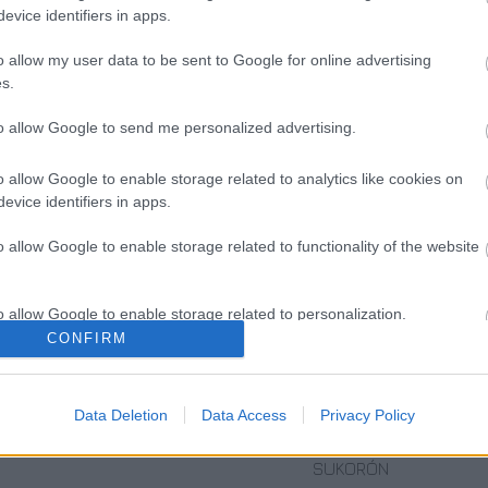
arra a gazdasági erejét, hogy rákényszerítse az
evice identifiers in apps.
oszexualitás legalább 37 afrikai országban tiltott,
gytiglani börtönnel és halállal büntetnék a
o allow my user data to be sent to Google for online advertising
s.
to allow Google to send me personalized advertising.
o allow Google to enable storage related to analytics like cookies on
evice identifiers in apps.
o allow Google to enable storage related to functionality of the website
o allow Google to enable storage related to personalization.
CONFIRM
o allow Google to enable storage related to security, including
VECSEI H.
VILÁGZENÉK A
TRIOLINA FOLK
cation functionality and fraud prevention, and other user protection.
MIKLÓS A
LEGJOBB
ÉS NŐI
Data Deletion
Data Access
Privacy Policy
ZSÁMBÉKI NYÁRI
MINŐSÉGBEN
VONÁSOK
SZÍNHÁZRÓL
KONCERT
SUKORÓN