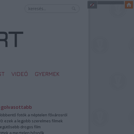
ST
VIDEÓ
GYERMEK
egolvasottabb
öbbentő fotók a néptelen fővárosról
0: ezek a legjobb szerelmes filmek
legütősebb drogos film
öttek a meztelen hősnők