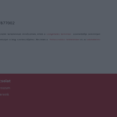
/7877002
ználói tartalomnak minősülnek, értük a
szolgáltatás technikai
üzemeltetője semmilyen
forduljon a blog szerkesztőjéhez. Részletek a
Felhasználási feltételekben
és az
adatvédelmi
csolat
esszum
ereink