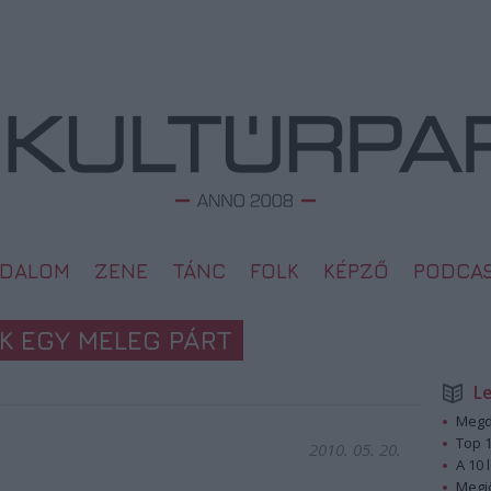
ODALOM
ZENE
TÁNC
FOLK
KÉPZŐ
PODCA
EK EGY MELEG PÁRT
L
Megd
Top 1
2010. 05. 20.
A 10 
Megj