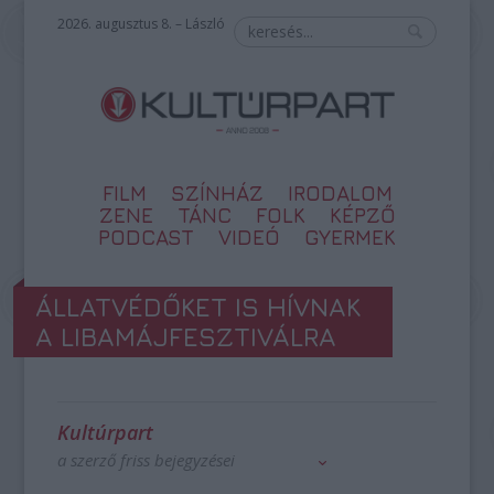
2026. augusztus 8. – László
FILM
SZÍNHÁZ
IRODALOM
ZENE
TÁNC
FOLK
KÉPZŐ
PODCAST
VIDEÓ
GYERMEK
ÁLLATVÉDŐKET IS HÍVNAK
A LIBAMÁJFESZTIVÁLRA
Kultúrpart
a szerző friss bejegyzései