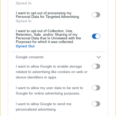
Opted In
főszereplőjét, egy fehér és egy szürke libát,
akik nevét korábban az orosházi lakosok egy
I want to opt-out of processing my
online szavazáson választották ki.
Personal Data for Targeted Advertising.
Opted In
Forrás:
Beol
I want to opt-out of Collection, Use,
Retention, Sale, and/or Sharing of my
Personal Data that Is Unrelated with the
Purposes for which it was collected.
Opted Out
Gasztro
Békés megye
Lavór
Google consents
I want to allow Google to enable storage
related to advertising like cookies on web or
device identifiers in apps.
I want to allow my user data to be sent to
Google for online advertising purposes.
„NEM TÖBB EZER EMBERRE UTAZUNK, HANEM
I want to allow Google to send me
EGY VÁLOGATOTT TÁRSASÁGRA”
personalized advertising.