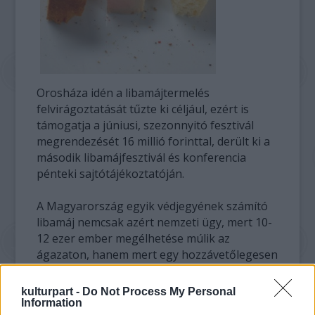
Orosháza idén a libamájtermelés
felvirágoztatását tűzte ki céljául, ezért is
támogatja a júniusi, szezonnyitó fesztivál
megrendezését 16 millió forinttal, derült ki a
második libamájfesztivál és konferencia
pénteki sajtótájékoztatóján.
A Magyarország egyik védjegyének számító
libamáj nemcsak azért nemzeti ügy, mert 10-
12 ezer ember megélhetése múlik az
ágazaton, hanem mert egy hozzávetőlegesen
20 milliárd forintot termelő iparág is.
kulturpart -
Do Not Process My Personal
Ezért kulcsfontosságú a rendezvény első
Information