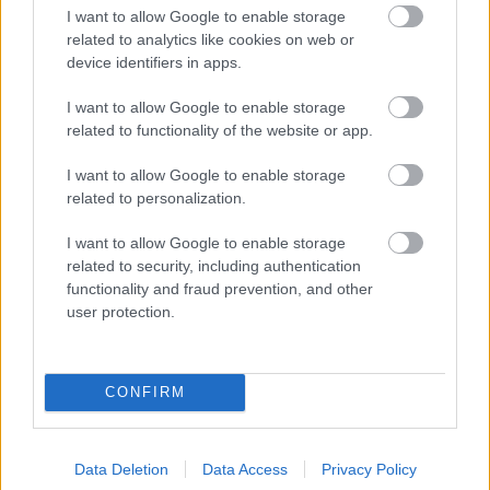
I want to allow Google to enable storage
related to analytics like cookies on web or
device identifiers in apps.
I want to allow Google to enable storage
related to functionality of the website or app.
FONÓS LEMEZ LETT AZ ÉV JAZZ ALBUMA
I want to allow Google to enable storage
related to personalization.
I want to allow Google to enable storage
related to security, including authentication
functionality and fraud prevention, and other
user protection.
TRADÍCIÓ ÉS ELEGANCIA TALÁLKOZÁSA –
ÁTADTÁK A KIS FEKETE PÁLYÁZAT DÍJAIT
CONFIRM
A bejegyzés trackback címe:
Data Deletion
Data Access
Privacy Policy
https://kulturpart.hu/api/trackback/id/7877210