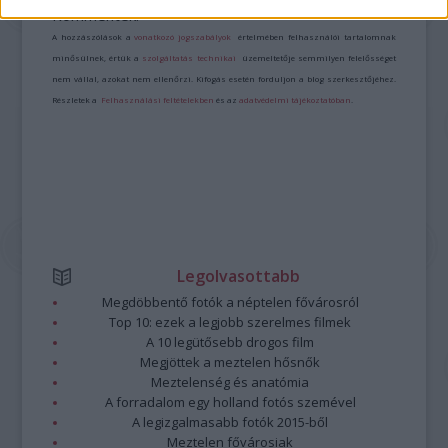
Kommentek:
A hozzászólások a
vonatkozó jogszabályok
értelmében felhasználói tartalomnak
minősülnek, értük a
szolgáltatás technikai
üzemeltetője semmilyen felelősséget
nem vállal, azokat nem ellenőrzi. Kifogás esetén forduljon a blog szerkesztőjéhez.
Részletek a
Felhasználási feltételekben
és az
adatvédelmi tájékoztatóban
.
Legolvasottabb
Megdöbbentő fotók a néptelen fővárosról
Top 10: ezek a legjobb szerelmes filmek
A 10 legütősebb drogos film
Megjöttek a meztelen hősnők
Meztelenség és anatómia
A forradalom egy holland fotós szemével
A legizgalmasabb fotók 2015-ből
Meztelen fővárosiak