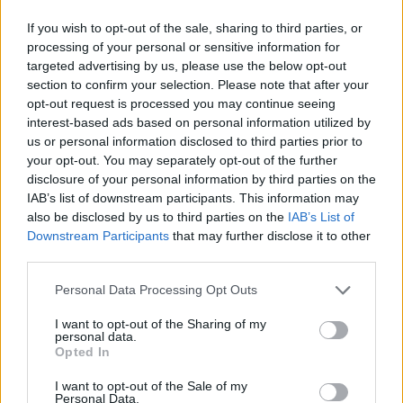
napján tartandó szakmai konferencia, amely
keretein belül a szektor legfontosabb
If you wish to opt-out of the sale, sharing to third parties, or
tisztségviselői vitatják meg az aktuális
processing of your personal or sensitive information for
problémákat, kérdéseket. Habár az elmúlt
targeted advertising by us, please use the below opt-out
section to confirm your selection. Please note that after your
években komoly támadások érték a magyar
opt-out request is processed you may continue seeing
libamájágazatot, a szektort azonban nem
interest-based ads based on personal information utilized by
sikerült tönkretenni. 1800 tonnás éves
us or personal information disclosed to third parties prior to
termelésével, 8 milliárd forint árbevételt
your opt-out. You may separately opt-out of the further
produkálva Magyarország még mindig
disclosure of your personal information by third parties on the
világelső a libamájtermelésben.
IAB’s list of downstream participants. This information may
also be disclosed by us to third parties on the
IAB’s List of
Dr. Dancsó József alpolgármester a fesztivál
Downstream Participants
that may further disclose it to other
fontosságát hangsúlyozta: Orosháza a
third parties.
libamáj fellegvára, ezt ezzel a fesztivállal is
Please note that this website/app uses one or more Google
Personal Data Processing Opt Outs
jelezni szeretnénk — mondta és bejelentette,
services and may gather and store information including but
az állatvédőket is szeretnék itt látni, őket is
not limited to your visit or usage behaviour. You may click to
I want to opt-out of the Sharing of my
invitálják a fesztiválra.
personal data.
grant or deny consent to Google and its third-party tags to
Opted In
use your data for below specified purposes in below Google
A sajtótájékoztató után Gyulay Zsolt
consent section.
I want to opt-out of the Sale of my
olimpikon megkeresztelte a libaolimpia két
Personal Data.