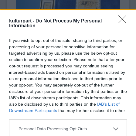
kulturpart -
Do Not Process My Personal
Information
If you wish to opt-out of the sale, sharing to third parties, or
processing of your personal or sensitive information for
targeted advertising by us, please use the below opt-out
section to confirm your selection. Please note that after your
opt-out request is processed you may continue seeing
A bélyegből a világon csak egyetlen egy
interest-based ads based on personal information utilized by
darab maradt fenn és egy eredetileg zöldben
us or personal information disclosed to third parties prior to
nyomott széria hibás példánya; 1885-ben egy
your opt-out. You may separately opt-out of the further
svéd diák fedezte fel különlegességét, s azóta
disclosure of your personal information by third parties on the
biztos befektetésnek számít a ritkaság.
IAB’s list of downstream participants. This information may
also be disclosed by us to third parties on the
IAB’s List of
Downstream Participants
that may further disclose it to other
third parties.
Pénz
Aukció
Képző
Please note that this website/app uses one or more Google
Personal Data Processing Opt Outs
services and may gather and store information including but