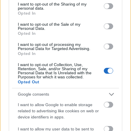
not limited to your visit or usage behaviour. You may click to
I want to opt-out of the Sharing of my
personal data.
grant or deny consent to Google and its third-party tags to
Opted In
use your data for below specified purposes in below Google
consent section.
I want to opt-out of the Sale of my
Personal Data.
Opted In
I want to opt-out of processing my
AZ EMBERSÉG ÜNNEPE
Personal Data for Targeted Advertising.
Opted In
I want to opt-out of Collection, Use,
Retention, Sale, and/or Sharing of my
Personal Data that Is Unrelated with the
Purposes for which it was collected.
Opted Out
Google consents
„NEM TÖBB EZER EMBERRE UTAZUNK, HANEM
EGY VÁLOGATOTT TÁRSASÁGRA”
I want to allow Google to enable storage
related to advertising like cookies on web or
device identifiers in apps.
I want to allow my user data to be sent to