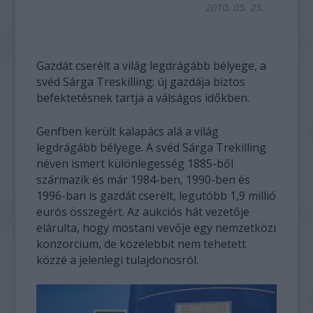
2010. 05. 25.
Gazdát cserélt a világ legdrágább bélyege, a
svéd Sárga Treskilling; új gazdája biztos
befektetésnek tartja a válságos időkben.
Genfben került kalapács alá a világ
legdrágább bélyege. A svéd Sárga Trekilling
néven ismert különlegesség 1885-ből
származik és már 1984-ben, 1990-ben és
1996-ban is gazdát cserélt, legutóbb 1,9 millió
eurós összegért. Az aukciós hát vezetője
elárulta, hogy mostani vevője egy nemzetközi
konzorcium, de közelebbit nem tehetett
közzé a jelenlegi tulajdonosról.