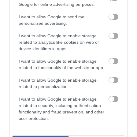
Google for online advertising purposes.
I want to allow Google to send me
AMERIKÁBAN ÉS DÉL-AFRIKÁBAN IS
personalized advertising.
RAJONGANAK A MAGYAR SZOCREÁLÉRT
I want to allow Google to enable storage
related to analytics like cookies on web or
device identifiers in apps.
A bejegyzés trackback címe:
https://kulturpart.hu/api/trackback/id/7877392
I want to allow Google to enable storage
Kommentek:
related to functionality of the website or app.
A hozzászólások a
vonatkozó jogszabályok
értelmében felhasználói tartalomnak
I want to allow Google to enable storage
minősülnek, értük a
szolgáltatás technikai
üzemeltetője semmilyen felelősséget
related to personalization.
nem vállal, azokat nem ellenőrzi. Kifogás esetén forduljon a blog szerkesztőjéhez.
Részletek a
Felhasználási feltételekben
és az
adatvédelmi tájékoztatóban
.
I want to allow Google to enable storage
related to security, including authentication
functionality and fraud prevention, and other
user protection.