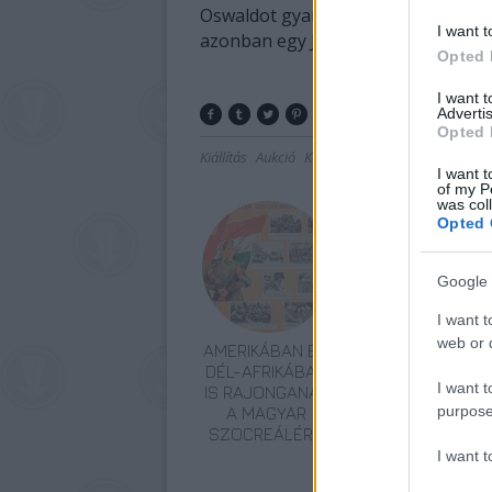
Oswaldot gyanúsítottként letartóz
I want t
azonban egy Jack Ruby nevű éjszaka
Opted 
I want 
Advertis
Opted 
Kiállítás
Aukció
Képző
I want t
of my P
was col
Opted 
Google 
I want t
web or d
AMERIKÁBAN ÉS
AZ EMBERSÉG
DÉL-AFRIKÁBAN
ÜNNEPE
I want t
IS RAJONGANAK
purpose
A MAGYAR
SZOCREÁLÉRT
I want 