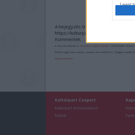
I want t
web or d
I want t
A bejegyzés trackback címe:
or app.
https://kulturpart.hu/api/trackback/id
Kommentek:
I want t
A hozzászólások a
vonatkozó jogszabályok
értelmében felhas
felelősséget nem vállal, azokat nem ellenőrzi. Kifogás esetén 
I want t
tájékoztatóban
.
authenti
Kultúrpart Csoport
Kap
Kultúrpart Kommunikáció
Impr
Rólunk
Partn