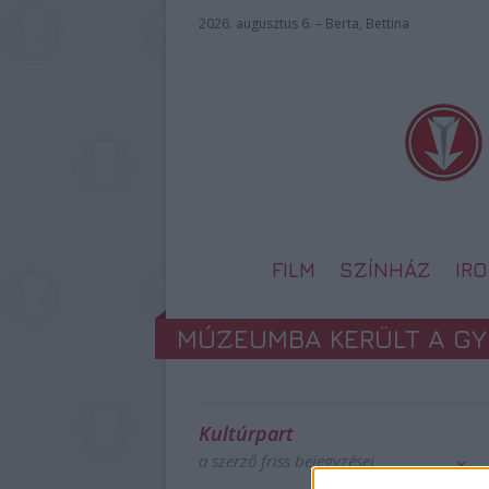
2026. augusztus 6. – Berta, Bettina
FILM
SZÍNHÁZ
IR
MÚZEUMBA KERÜLT A GY
Kultúrpart
a szerző friss bejegyzései