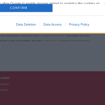
A MINDUNTALAN
o allow Google to enable storage related to analytics like cookies on
KIÁLLÍTÁS
CONFIRM
evice identifiers in apps.
o allow Google to enable storage related to functionality of the website
Data Deletion
Data Access
Privacy Policy
/7878490
o allow Google to enable storage related to personalization.
ználói tartalomnak minősülnek, értük a
szolgáltatás technikai
üzemeltetője semmilyen
forduljon a blog szerkesztőjéhez. Részletek a
Felhasználási feltételekben
és az
adatvédelmi
o allow Google to enable storage related to security, including
cation functionality and fraud prevention, and other user protection.
csolat
esszum
ereink