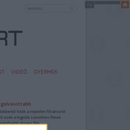
ST
VIDEÓ
GYERMEK
egolvasottabb
öbbentő fotók a néptelen fővárosról
0: ezek a legjobb szerelmes filmek
legütősebb drogos film
öttek a meztelen hősnők