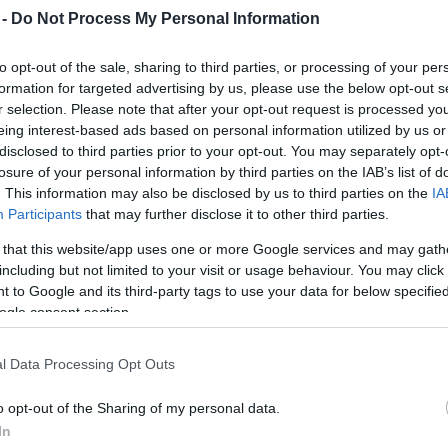
Mezt
 -
Do Not Process My Personal Information
A fo
ök gyilkosának tartott Lee Harvey Oswald
A leg
et egy illinoisi múzeum vásárolt meg.
to opt-out of the sale, sharing to third parties, or processing of your per
Mezt
formation for targeted advertising by us, please use the below opt-out s
Kész
r selection. Please note that after your opt-out request is processed y
A kanadai RM Auctions közleménye szerint az
Nézd
eing interest-based ads based on personal information utilized by us or
készü
1962-es évjáratú Checker Marathon is azok között
disclosed to third parties prior to your opt-out. You may separately opt-
a tételek között szerepelt, amelyeket sikerült
Hírle
losure of your personal information by third parties on the IAB’s list of
eladni a megszűnt texasi Pate Közlekedési
. This information may also be disclosed by us to third parties on the
IA
Múzeumból.
Participants
that may further disclose it to other third parties.
 that this website/app uses one or more Google services and may gath
Az egykori dallasi taxi 35 750 dollárért (8,6 millió
including but not limited to your visit or usage behaviour. You may click 
forintért) került az illinoisi Historic Auto
 to Google and its third-party tags to use your data for below specifi
Attractions múzeum gyűjteményébe.
ogle consent section.
Oswald 1963. november 22-én a merénylet után
l Data Processing Opt Outs
intette le a taxit, mert a menekülésre eredetileg
o opt-out of the Sharing of my personal data.
In