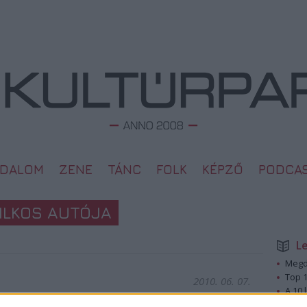
ODALOM
ZENE
TÁNC
FOLK
KÉPZŐ
PODCA
ILKOS AUTÓJA
L
Megd
Top 1
2010. 06. 07.
A 10 
Megj