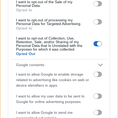
világháború rövid időre megszakította
consent section.
I want to opt-out of the Sale of my
Personal Data.
pályafutását, első fellépése 1949-ben volt
Opted In
Tokióban. Még hetvenes és nyolcvanas
éveiben sem hagyott fel a tánccal, fellépett az
I want to opt-out of processing my
Personal Data for Targeted Advertising.
Egyesült Államokban és Európában.
Opted In
Kilencvenedik születésnapja után is folytatta
előadásait, mások segítségével vagy székben
I want to opt-out of Collection, Use,
Retention, Sale, and/or Sharing of my
ülve "táncolt".
Personal Data that Is Unrelated with the
Purposes for which it was collected.
Opted Out
Hosszú ruhákban és hóbortos kalapokban,
időnként cafatokban lógó kimonókban jelent
Google consents
meg a színpadon, testét összehúzva, arcát
eltorzítva, karjait kitekerve, mégis kecses,
I want to allow Google to enable storage
örökösen szép nővé és túlvilági jelenséggé
related to advertising like cookies on web or
tudott átalakulni. "Előadásmódja egyszerre
device identifiers in apps.
fejezett ki erőt és kedvességet, reményt
I want to allow my user data to be sent to
adott a táncon keresztül. Egy óriási ékkövet
Google for online advertising purposes.
vesztettünk el" - emlékezett rá az Ono életét
fél évszázadon át dokumentáló fotográfus,
I want to allow Google to send me
Hoszoe Eiko a The Nikkei című újság
personalized advertising.