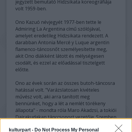
jegyzett bemutató Hidzsikata koreográfiája
volt 1959-ben.
Ono Kazuó névjegyét 1977-ben tette le
Admiring La Argentina című szólójával,
amelyet eredetileg Hidzsikata rendezett. A
darabban Antonia Mercé y Luque argentin
flamenco-táncosnőt személyesítette meg,
akit Ono diákként látott és mélységesen
csodált, és ezzel az előadással tisztelgett
előtte.
Ono az évek során az összes butoh-táncosra
hatással volt. "Varázslatosan kivételes
művész volt, aki arra tanított meg
bennünket, hogy a lét a nemlét törékeny
állapota" - mondta róla Maro Akadzsi, a tokiói
Dairakudakan tánccsoport vezetője. Szemben
Hidzsikata előadásaival, amelyeket az
kulturpart -
Do Not Process My Personal
erőszak és a kihívás témái uralnak, Ono