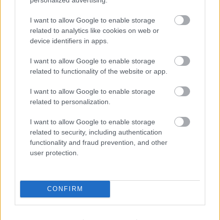
hasábjain.
I want to allow Google to enable storage
Ono Kazuó június elsején hunyt el
related to analytics like cookies on web or
Jokohamában, halálát légzési elégtelenség
device identifiers in apps.
okozta - jelentette a japán média.
I want to allow Google to enable storage
related to functionality of the website or app.
I want to allow Google to enable storage
related to personalization.
Japán
Tánc
Folk
I want to allow Google to enable storage
related to security, including authentication
functionality and fraud prevention, and other
user protection.
CONFIRM
A HAGYOMÁNY ÉS A KORTÁRS DIVAT
TALÁLKOZÁSA – „KIS FEKETE” DIVATBEMUTATÓ
A HAGYOMÁNYOK HÁZÁBAN