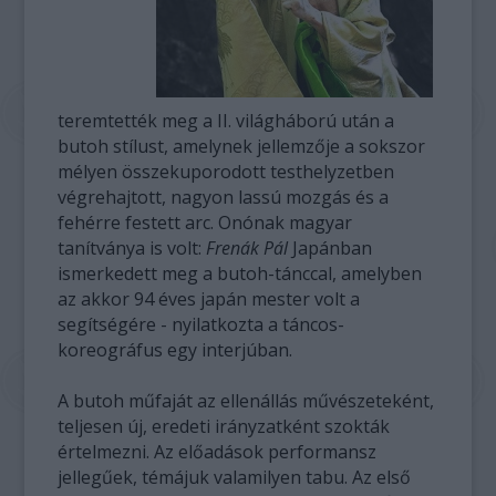
teremtették meg a II. világháború után a
butoh stílust, amelynek jellemzője a sokszor
mélyen összekuporodott testhelyzetben
végrehajtott, nagyon lassú mozgás és a
fehérre festett arc. Onónak magyar
tanítványa is volt:
Frenák Pál
Japánban
ismerkedett meg a butoh-tánccal, amelyben
az akkor 94 éves japán mester volt a
segítségére - nyilatkozta a táncos-
koreográfus egy interjúban.
A butoh műfaját az ellenállás művészeteként,
teljesen új, eredeti irányzatként szokták
értelmezni. Az előadások performansz
jellegűek, témájuk valamilyen tabu. Az első