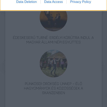
Data Deletion
Data Access
Privacy Policy
ÉDESKESERŰ TURNÉ: ERDÉLYI KÖRÚTRA INDUL A
MAGYAR ÁLLAMI NÉPI EGYÜTTES
PÜNKÖSDI ÖRÖKSÉG ÜNNEP – ÉLŐ
HAGYOMÁNYOK ÉS KÖZÖSSÉGEK A
SKANZENBEN