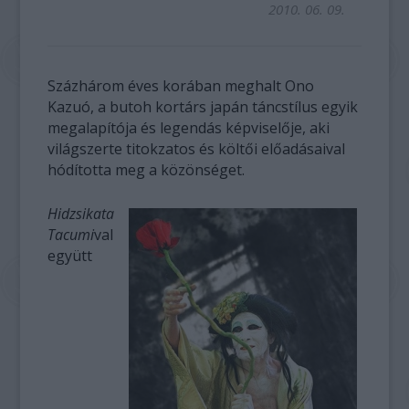
2010. 06. 09.
Százhárom éves korában meghalt Ono
Kazuó, a butoh kortárs japán táncstílus egyik
megalapítója és legendás képviselője, aki
világszerte titokzatos és költői előadásaival
hódította meg a közönséget.
Hidzsikata
Tacumi
val
együtt