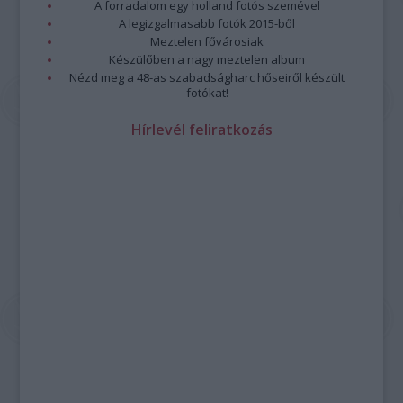
A forradalom egy holland fotós szemével
A legizgalmasabb fotók 2015-ből
Meztelen fővárosiak
Készülőben a nagy meztelen album
Nézd meg a 48-as szabadságharc hőseiről készült
fotókat!
Hírlevél feliratkozás