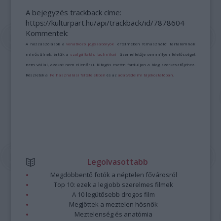
A bejegyzés trackback címe:
https://kulturpart.hu/api/trackback/id/7878604
Kommentek:
A hozzászólások a
vonatkozó jogszabályok
értelmében felhasználói tartalomnak
minősülnek, értük a
szolgáltatás technikai
üzemeltetője semmilyen felelősséget
nem vállal, azokat nem ellenőrzi. Kifogás esetén forduljon a blog szerkesztőjéhez.
Részletek a
Felhasználási feltételekben
és az
adatvédelmi tájékoztatóban
.
Legolvasottabb
Megdöbbentő fotók a néptelen fővárosról
Top 10: ezek a legjobb szerelmes filmek
A 10 legütősebb drogos film
Megjöttek a meztelen hősnők
Meztelenség és anatómia