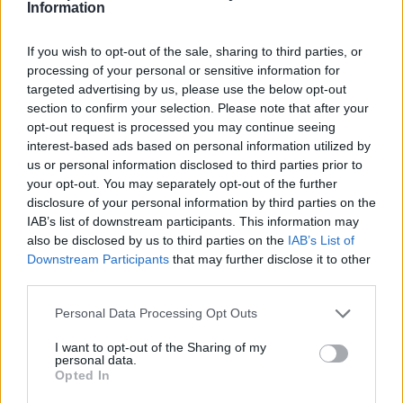
Information
táncának üzenetei egyszerre voltak finoman
bizarrak és provokatívak, rá mertek kérdezni
If you wish to opt-out of the sale, sharing to third parties, or
a szépség és a halál fogalmára.
processing of your personal or sensitive information for
targeted advertising by us, please use the below opt-out
section to confirm your selection. Please note that after your
opt-out request is processed you may continue seeing
interest-based ads based on personal information utilized by
us or personal information disclosed to third parties prior to
your opt-out. You may separately opt-out of the further
disclosure of your personal information by third parties on the
IAB’s list of downstream participants. This information may
also be disclosed by us to third parties on the
IAB’s List of
butoh tánc
Downstream Participants
that may further disclose it to other
third parties.
A legendás művész Japán legészakibb
Please note that this website/app uses one or more Google
Personal Data Processing Opt Outs
szigetén, Hokkaidón született egy halász
services and may gather and store information including but
fiaként. Az 1930-as években kezdett táncot
not limited to your visit or usage behaviour. You may click to
I want to opt-out of the Sharing of my
personal data.
tanulni, többek között Isii Bakutól, a kortárs
grant or deny consent to Google and its third-party tags to
Opted In
japán táncstílus egyik úttörőjétől. A II.
use your data for below specified purposes in below Google