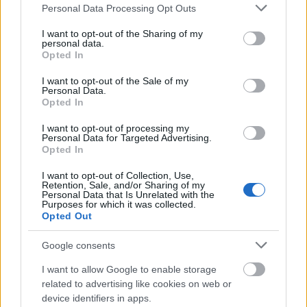
Please note that this website/app uses one or more Google
Personal Data Processing Opt Outs
services and may gather and store information including but
not limited to your visit or usage behaviour. You may click to
I want to opt-out of the Sharing of my
personal data.
grant or deny consent to Google and its third-party tags to
Opted In
use your data for below specified purposes in below Google
consent section.
I want to opt-out of the Sale of my
Personal Data.
Opted In
I want to opt-out of processing my
Personal Data for Targeted Advertising.
Opted In
Képző
Keretező
I want to opt-out of Collection, Use,
Retention, Sale, and/or Sharing of my
Personal Data that Is Unrelated with the
Purposes for which it was collected.
Opted Out
Google consents
I want to allow Google to enable storage
related to advertising like cookies on web or
AZ EMBERSÉG ÜNNEPE
device identifiers in apps.