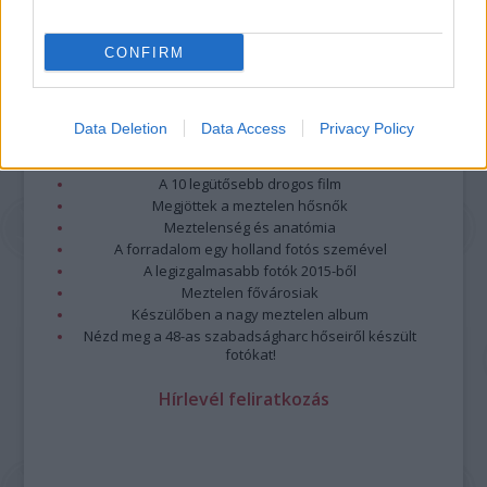
CONFIRM
Legolvasottabb
Data Deletion
Data Access
Privacy Policy
Megdöbbentő fotók a néptelen fővárosról
Top 10: ezek a legjobb szerelmes filmek
A 10 legütősebb drogos film
Megjöttek a meztelen hősnők
Meztelenség és anatómia
A forradalom egy holland fotós szemével
A legizgalmasabb fotók 2015-ből
Meztelen fővárosiak
Készülőben a nagy meztelen album
Nézd meg a 48-as szabadságharc hőseiről készült
fotókat!
Hírlevél feliratkozás