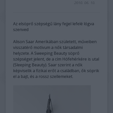
2010. 06. 10.
Az elsöprő szépségű lány fejjel lefelé lógva
szenved
Alison Saar Amerikában született, műveiben
visszatérő motívum a nők társadalmi
helyzete. A Sweeping Beauty söprő
szépséget jelent, de a cím Hófehérkére is utal
(Sleeping Beauty). Saar szerint a nők
képviselik a fizikai erőt a családban, ők söprik
el a bajt, és a rossz szellemeket.