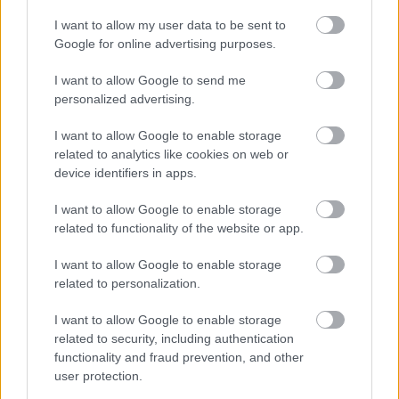
I want to allow my user data to be sent to
Google for online advertising purposes.
I want to allow Google to send me
personalized advertising.
„NEM TÖBB EZER EMBERRE UTAZUNK, HANEM
I want to allow Google to enable storage
EGY VÁLOGATOTT TÁRSASÁGRA”
related to analytics like cookies on web or
device identifiers in apps.
I want to allow Google to enable storage
A bejegyzés trackback címe:
related to functionality of the website or app.
https://kulturpart.hu/api/trackback/id/7878750
Kommentek:
I want to allow Google to enable storage
A hozzászólások a
vonatkozó jogszabályok
értelmében felhasználói tartalomnak
related to personalization.
minősülnek, értük a
szolgáltatás technikai
üzemeltetője semmilyen felelősséget
nem vállal, azokat nem ellenőrzi. Kifogás esetén forduljon a blog szerkesztőjéhez.
I want to allow Google to enable storage
Részletek a
Felhasználási feltételekben
és az
adatvédelmi tájékoztatóban
.
related to security, including authentication
functionality and fraud prevention, and other
user protection.