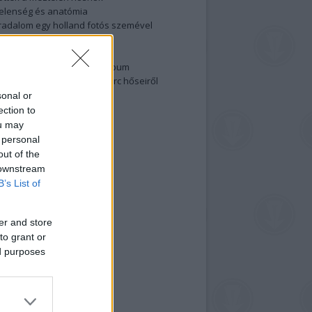
elenség és anatómia
rradalom egy holland fotós szemével
izgalmasabb fotók 2015-ből
elen fővárosiak
ülőben a nagy meztelen album
 meg a 48-as szabadságharc hőseiről
lt fotókat!
sonal or
ection to
vél feliratkozás
ou may
 personal
out of the
 downstream
B’s List of
er and store
to grant or
ed purposes