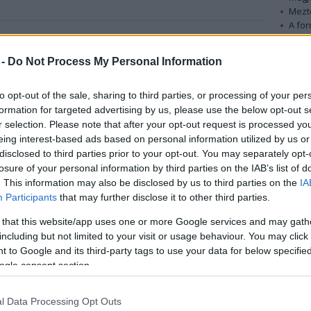
Mezt
A fo
A leg
ítják az egri Szépasszonyvölgyben található
Mezt
 -
Do Not Process My Personal Information
Kész
Nézd
készü
to opt-out of the sale, sharing to third parties, or processing of your per
Az elmúlt években jelentős fejlesztések történtek
formation for targeted advertising by us, please use the below opt-out s
a Szépasszonyvölgyben, színvonalas vendéglátó
Hírle
r selection. Please note that after your opt-out request is processed y
és szálláshelyek létesültek, parkosították a
eing interest-based ads based on personal information utilized by us or
területet és rekonstrukción esett át a völgy
disclosed to third parties prior to your opt-out. You may separately opt-
infrastruktúrája.
losure of your personal information by third parties on the IAB’s list of
. This information may also be disclosed by us to third parties on the
IA
Ugyanakkor a szabadtéri színpad felújítására nem
Participants
that may further disclose it to other third parties.
került sor, így ma már a létesítmény nem alkalmas
 that this website/app uses one or more Google services and may gath
rendezvények megtartására. Erre pedig annál is
including but not limited to your visit or usage behaviour. You may click 
inkább szükség volna, mert a színpad otthont
 to Google and its third-party tags to use your data for below specifi
llyel meghosszabbítható az idegenforgalmi szezon.
ogle consent section.
ítják a színpadot, befedik és alkalmassá teszik 800
l Data Processing Opt Outs
yanakkor a színpad kiszolgáló épületeiben a