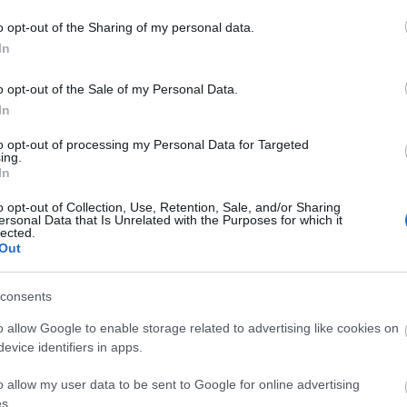
t feldolgozó interaktív kiállítást, játszóházat és
o opt-out of the Sharing of my personal data.
In
egy ökoturisztikai tanösvény is tartozik majd.
o opt-out of the Sale of my Personal Data.
kat a Szépasszonyvölgy legfontosabb
In
to opt-out of processing my Personal Data for Targeted
ing.
apta, mert az irodalmár egyik kedvenc témája a jó
In
központ megvalósítása 380 millió forintba kerül,
gatást nyertek az Észak-magyarországi Operatív
o opt-out of Collection, Use, Retention, Sale, and/or Sharing
ersonal Data that Is Unrelated with the Purposes for which it
lected.
Out
consents
o allow Google to enable storage related to advertising like cookies on
evice identifiers in apps.
o allow my user data to be sent to Google for online advertising
s.