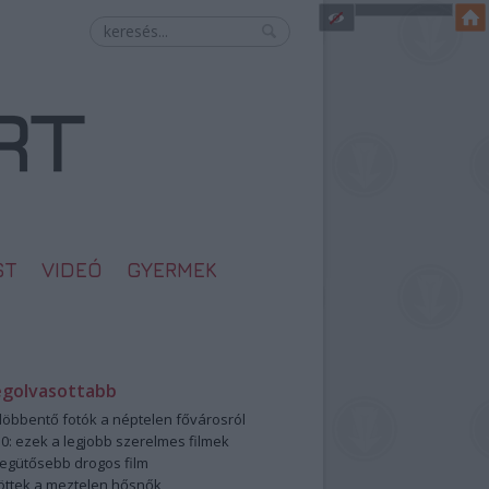
ST
VIDEÓ
GYERMEK
egolvasottabb
öbbentő fotók a néptelen fővárosról
0: ezek a legjobb szerelmes filmek
legütősebb drogos film
öttek a meztelen hősnők