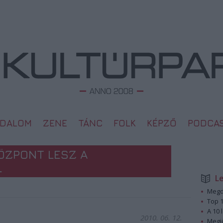
ODALOM
ZENE
TÁNC
FOLK
KÉPZŐ
PODCA
ÖZPONT LESZ A
L
L
Megd
Top 1
A 10 
2010. 06. 12.
Megj