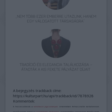
„NEM TÖBB EZER EMBERRE UTAZUNK, HANEM
EGY VÁLOGATOTT TÁRSASÁGRA”
TRADÍCIÓ ÉS ELEGANCIA TALÁLKOZÁSA –
ÁTADTÁK A KIS FEKETE PÁLYÁZAT DÍJAIT
A bejegyzés trackback címe:
https://kulturpart.hu/api/trackback/id/7878928
Kommentek:
A hozzászólások a
vonatkozó jogszabályok
értelmében felhasználói tartalomnak
minősülnek, értük a
szolgáltatás technikai
üzemeltetője semmilyen felelősséget