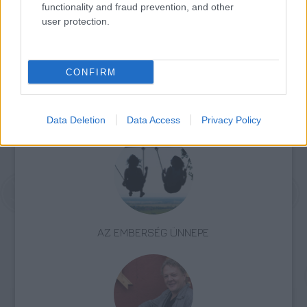
2010. június 19-től július 4-ig látogatható.
functionality and fraud prevention, and other
user protection.
Forrás:
World Architecture News
CONFIRM
Építészet
Divat
Dizájn
Képző
Futurbia
Data Deletion
Data Access
Privacy Policy
AZ EMBERSÉG ÜNNEPE