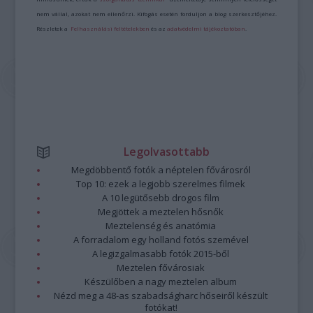
nem vállal, azokat nem ellenőrzi. Kifogás esetén forduljon a blog szerkesztőjéhez.
Részletek a
Felhasználási feltételekben
és az
adatvédelmi tájékoztatóban
.
Legolvasottabb
Megdöbbentő fotók a néptelen fővárosról
Top 10: ezek a legjobb szerelmes filmek
A 10 legütősebb drogos film
Megjöttek a meztelen hősnők
Meztelenség és anatómia
A forradalom egy holland fotós szemével
A legizgalmasabb fotók 2015-ből
Meztelen fővárosiak
Készülőben a nagy meztelen album
Nézd meg a 48-as szabadságharc hőseiről készült
fotókat!