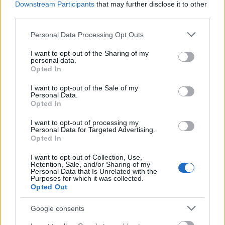
Downstream Participants
that may further disclose it to other
third parties.
A Sarah Wiggleworth Architects
újrahasznosított anyagokat használt fel az
Please note that this website/app uses one or more Google
Personal Data Processing Opt Outs
Anthropologie-nak készített installációhoz,
services and may gather and store information including but
not limited to your visit or usage behaviour. You may click to
I want to opt-out of the Sharing of my
így a darabok „ismét értéket képviselhetnek”.
personal data.
grant or deny consent to Google and its third-party tags to
Az építész különleges világában az épületek
Opted In
use your data for below specified purposes in below Google
ruhaként funkcionálnak. A Spacelab a COS
consent section.
I want to opt-out of the Sale of my
kirakatát motorokkal és hajtószíjakkal díszíti
Personal Data.
majd, melyek egy sor kartondobozt
Opted In
forgatnak. A mozgó dizájn az építészet, a
I want to opt-out of processing my
divat és a közönség közti kapcsolatot
Personal Data for Targeted Advertising.
igyekszik bemutatni. Végül, de nem utolsó
Opted In
sorban, a Moxon Architects és a Banana
I want to opt-out of Collection, Use,
Republic együttműködéséből születő
Retention, Sale, and/or Sharing of my
áttetsző anyagokkal alkotott kísérlet a tér és
Personal Data that Is Unrelated with the
Purposes for which it was collected.
a fények közti kapcsolatot mutatja be. Az
Opted Out
transzparens anyagokon vágott lyukakon
keresztül a látogató megpillanthatja majd a
Google consents
divatmárka üzletében található egyedi