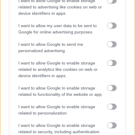
I want to allow Google to enable storage
darabokat.
related to advertising like cookies on web or
device identifiers in apps.
I want to allow my user data to be sent to
Google for online advertising purposes.
I want to allow Google to send me
personalized advertising.
I want to allow Google to enable storage
related to analytics like cookies on web or
device identifiers in apps.
Sarah Wiggleworth Architects az Anthropologie-nak készített
installációja
I want to allow Google to enable storage
related to functionality of the website or app.
London híres a hagyományos és a modern
I want to allow Google to enable storage
építészeti elemek keveredéséről, így
related to personalization.
egyértelmű, hogy az innovatív installációkat
egy ilyen építészeti remekművekben
I want to allow Google to enable storage
bővelkedő utcában mutatják be. A Fesztivál
related to security, including authentication