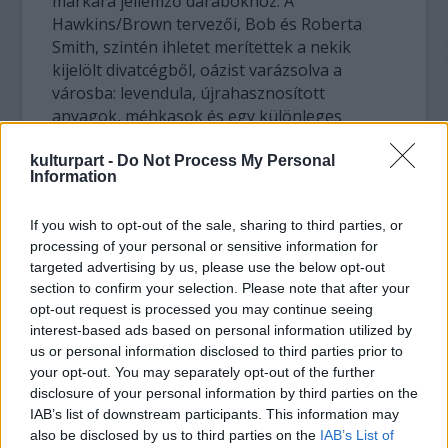
márkára jellemző darabokhoz. A
Hawkins/Brown tervezői, Bob és Roberta
Smith, szintén ihletet merítettek a nekik
kijelölt divatcégből, oázist varázsolva a
városba: levendula, újrahasznosított
anyagok, méhkasok és egy különleges
performansz is fontos része lesz
installációjuknak.
kulturpart -
Do Not Process My Personal
Information
If you wish to opt-out of the sale, sharing to third parties, or
processing of your personal or sensitive information for
targeted advertising by us, please use the below opt-out
section to confirm your selection. Please note that after your
opt-out request is processed you may continue seeing
interest-based ads based on personal information utilized by
us or personal information disclosed to third parties prior to
your opt-out. You may separately opt-out of the further
disclosure of your personal information by third parties on the
IAB’s list of downstream participants. This information may
also be disclosed by us to third parties on the
IAB’s List of
Hawkins/Brown az Oasis-nek tervezett második installációja