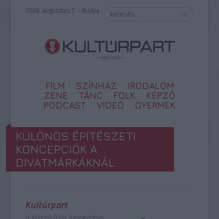
2026. augusztus 7. – Ibolya
FILM
SZÍNHÁZ
IRODALOM
ZENE
TÁNC
FOLK
KÉPZŐ
PODCAST
VIDEÓ
GYERMEK
KÜLÖNÖS ÉPÍTÉSZETI
KONCEPCIÓK A
DIVATMÁRKÁKNÁL
Kultúrpart
a szerző friss bejegyzései