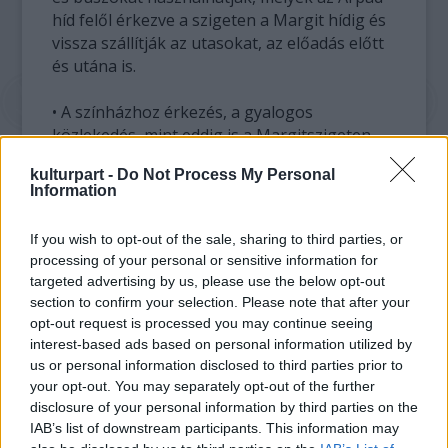
híd felől érkezve a szigeten a Margit hídig és
vissza szállítják az utasokat, az előadás előtt
és utána is.
• A színházhoz érkezés, a gyalogos
közlekedés, mint eddig is a Margitszigeten,
az aszfaltos főúton lehetséges.
kulturpart -
Do Not Process My Personal
Information
• A gépkocsival érkezők, az Árpád hídnál, a
szálloda parkolójában tehetik le autóikat. A
If you wish to opt-out of the sale, sharing to third parties, or
várakozás elkerülése érdekében azonban azt
processing of your personal or sensitive information for
javasoljuk, hogy gépkocsijukat hagyják a
targeted advertising by us, please use the below opt-out
pesti vagy a budai rakparton.
section to confirm your selection. Please note that after your
opt-out request is processed you may continue seeing
• Jelenleg a Színházi hajójáratok fogadása a
interest-based ads based on personal information utilized by
részleges lezárás miatt átmenetileg szünetel.
us or personal information disclosed to third parties prior to
your opt-out. You may separately opt-out of the further
disclosure of your personal information by third parties on the
Kedves vendégek! A megnövekedett
IAB’s list of downstream participants. This information may
menetidő, az esetleges hosszabb séta