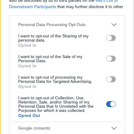
also be disclosed by us to third parties on the
IAB’s List of
miatt, kérjük, időben induljanak el, kb 20
Downstream Participants
that may further disclose it to other
perccel több időt számoljanak az útra.
third parties.
Köszönjük megértésüket, várjuk Önöket!
Szabad Tér Színház
Please note that this website/app uses one or more Google
Personal Data Processing Opt Outs
services and may gather and store information including but
not limited to your visit or usage behaviour. You may click to
I want to opt-out of the Sharing of my
personal data.
grant or deny consent to Google and its third-party tags to
Opted In
use your data for below specified purposes in below Google
consent section.
Színház
Duna Karnevál
I want to opt-out of the Sale of my
Personal Data.
Opted In
I want to opt-out of processing my
Personal Data for Targeted Advertising.
Opted In
I want to opt-out of Collection, Use,
Retention, Sale, and/or Sharing of my
Personal Data that Is Unrelated with the
AZ EMBERSÉG ÜNNEPE
Purposes for which it was collected.
Opted Out
Google consents