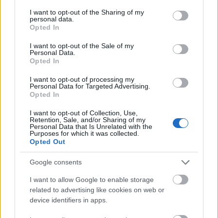
services and may gather and store information including but
not limited to your visit or usage behaviour. You may click to
I want to opt-out of the Sharing of my
personal data.
grant or deny consent to Google and its third-party tags to
Opted In
use your data for below specified purposes in below Google
További képek és mesék
itt
olvashatóak.
consent section.
I want to opt-out of the Sale of my
Personal Data.
Opted In
I want to opt-out of processing my
Personal Data for Targeted Advertising.
Képző
Keretező
Opted In
I want to opt-out of Collection, Use,
Retention, Sale, and/or Sharing of my
Personal Data that Is Unrelated with the
Purposes for which it was collected.
Opted Out
Google consents
AZ EMBERSÉG ÜNNEPE
I want to allow Google to enable storage
related to advertising like cookies on web or
device identifiers in apps.