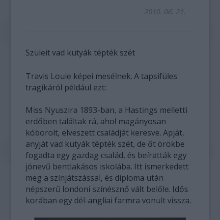
2010. 06. 21.
Szüleit vad kutyák tépték szét
Travis Louie képei mesélnek. A tapsifüles
tragikáról például ezt:
Miss Nyuszira 1893-ban, a Hastings melletti
erdőben találtak rá, ahol magányosan
kóborolt, elveszett családját keresve. Apját,
anyját vad kutyák tépték szét, de őt örökbe
fogadta egy gazdag család, és beíratták egy
jónevű bentlakásos iskolába. Itt ismerkedett
meg a színjátszással, és diploma után
népszerű londoni színésznő vált belőle. Idős
korában egy dél-angliai farmra vonult vissza.