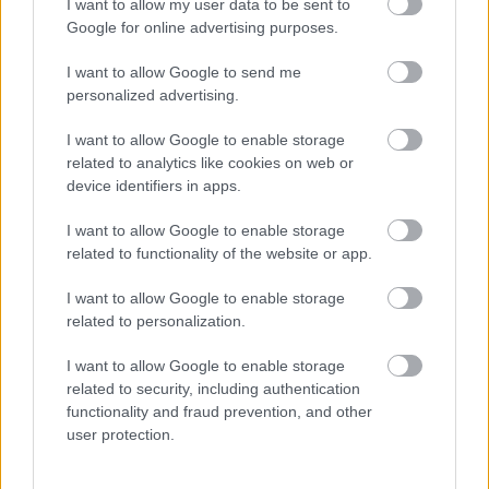
I want to allow my user data to be sent to
Google for online advertising purposes.
I want to allow Google to send me
personalized advertising.
„NEM TÖBB EZER EMBERRE UTAZUNK, HANEM
EGY VÁLOGATOTT TÁRSASÁGRA”
I want to allow Google to enable storage
related to analytics like cookies on web or
device identifiers in apps.
A bejegyzés trackback címe:
I want to allow Google to enable storage
https://kulturpart.hu/api/trackback/id/7879150
related to functionality of the website or app.
Kommentek:
A hozzászólások a
vonatkozó jogszabályok
értelmében felhasználói tartalomnak
I want to allow Google to enable storage
minősülnek, értük a
szolgáltatás technikai
üzemeltetője semmilyen felelősséget
related to personalization.
nem vállal, azokat nem ellenőrzi. Kifogás esetén forduljon a blog szerkesztőjéhez.
Részletek a
Felhasználási feltételekben
és az
adatvédelmi tájékoztatóban
.
I want to allow Google to enable storage
related to security, including authentication
functionality and fraud prevention, and other
user protection.