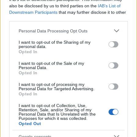
ezredes (Ford).
also be disclosed by us to third parties on the
IAB’s List of
Downstream Participants
that may further disclose it to other
(Cowboys & Aliens – hazai bemutató: 2011.
third parties.
augusztus)
Please note that this website/app uses one or more Google
Personal Data Processing Opt Outs
services and may gather and store information including but
not limited to your visit or usage behaviour. You may click to
I want to opt-out of the Sharing of my
personal data.
grant or deny consent to Google and its third-party tags to
Opted In
use your data for below specified purposes in below Google
Film
Harrison Ford
Akciófilm
Hollywoodi filmipar
consent section.
I want to opt-out of the Sale of my
Personal Data.
Opted In
I want to opt-out of processing my
Personal Data for Targeted Advertising.
Opted In
I want to opt-out of Collection, Use,
Retention, Sale, and/or Sharing of my
SZEMBE MERSZ NÉZNI AZZAL, AKIVÉ
Personal Data that Is Unrelated with the
VÁLHATTÁL VOLNA?
Purposes for which it was collected.
Opted Out
Google consents