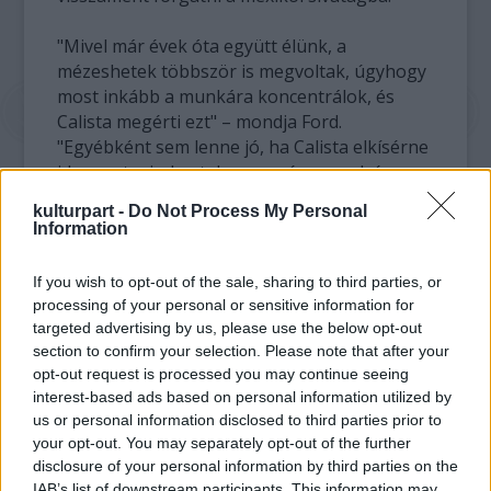
"Mivel már évek óta együtt élünk, a
mézeshetek többször is megvoltak, úgyhogy
most inkább a munkára koncentrálok, és
Calista megérti ezt" – mondja Ford.
"Egyébként sem lenne jó, ha Calista elkísérne
ide, mert minden tele van szúnyoggal, és egy
magaslaton, negyven fokban kapkodunk
kulturpart -
Do Not Process My Personal
levegő után."
Information
A Cowboys & Aliens - amit Ford a meghitt
If you wish to opt-out of the sale, sharing to third parties, or
pihenés helyet forgat - több műfajt egyesít:
processing of your personal or sensitive information for
1873-ban játszódik, egy álmos arizonai
targeted advertising by us, please use the below opt-out
városkában, amelyet idegen lények támadnak
section to confirm your selection. Please note that after your
meg. A helyi cowboy-oknak, törvényen
opt-out request is processed you may continue seeing
kívülieknek és apacsoknak össze kell fogniuk
interest-based ads based on personal information utilized by
us or personal information disclosed to third parties prior to
a betolakodók ellen. Reménységük egy
your opt-out. You may separately opt-out of the further
titokzatos idegen (Daniel Craig), aki talán tud
disclosure of your personal information by third parties on the
valamit a lényekről, és egy vaskezű lovassági
IAB’s list of downstream participants. This information may