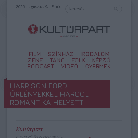
2026. augusztus 9. – Emőd
FILM
SZÍNHÁZ
IRODALOM
ZENE
TÁNC
FOLK
KÉPZŐ
PODCAST
VIDEÓ
GYERMEK
HARRISON FORD
ŰRLÉNYEKKEL HARCOL
ROMANTIKA HELYETT
Kultúrpart
a szerző friss bejegyzései