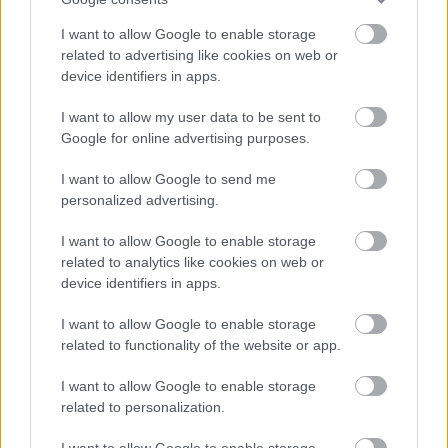
I want to allow Google to enable storage
related to advertising like cookies on web or
device identifiers in apps.
TERMÉSZETFELETTI ERŐK ÉS ELFELEDETT
I want to allow my user data to be sent to
TITKOK: ITT A SHELBY OAKS – A GONOSZ
Google for online advertising purposes.
NYOMÁBAN MAGYAR ELŐZETESE
I want to allow Google to send me
personalized advertising.
I want to allow Google to enable storage
related to analytics like cookies on web or
device identifiers in apps.
SZÁGULDÁS, SÁRKÁNYOK, ROSSZFIÚK – A NYÁR
I want to allow Google to enable storage
10 LEGKEDVELTEBB MOZIJA MAGYARORSZÁGON
related to functionality of the website or app.
I want to allow Google to enable storage
related to personalization.
A bejegyzés trackback címe:
https://kulturpart.hu/api/trackback/id/7879198