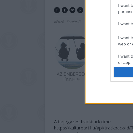
I want t
purpose
Képző
Keretező
I want 
I want t
web or d
I want t
or app.
AZ EMBERSÉG
„NEM TÖBB
I want t
ÜNNEPE
EZER EMBERRE
UTAZUNK,
I want t
HANEM EGY
authenti
VÁLOGATOTT
TÁRSASÁGRA”
A bejegyzés trackback címe:
https://kulturpart.hu/api/trackback/id