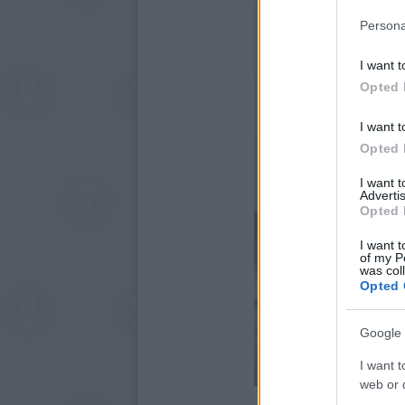
Persona
I want t
Opted 
I want t
Opted 
I want 
Advertis
Opted 
I want t
of my P
was col
Opted 
Google 
I want t
web or d