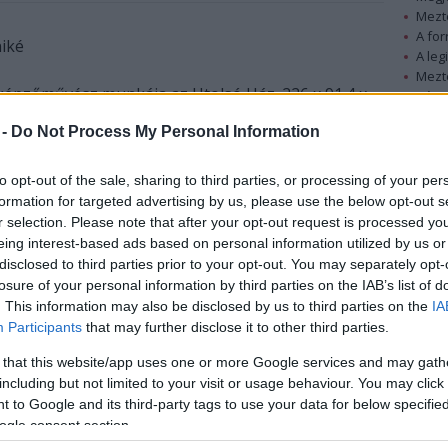
Mezt
A fo
niké
A leg
Mezt
képzőművész munkája az Utolsó Ház. 226 x 91.4 x
Kész
ágít, ha felkapcsolják benne a villanyt
Nézd
 -
Do Not Process My Personal Information
készü
Hírle
to opt-out of the sale, sharing to third parties, or processing of your per
formation for targeted advertising by us, please use the below opt-out s
r selection. Please note that after your opt-out request is processed y
eing interest-based ads based on personal information utilized by us or
disclosed to third parties prior to your opt-out. You may separately opt-
losure of your personal information by third parties on the IAB’s list of
. This information may also be disclosed by us to third parties on the
IA
Participants
that may further disclose it to other third parties.
 that this website/app uses one or more Google services and may gath
including but not limited to your visit or usage behaviour. You may click 
 to Google and its third-party tags to use your data for below specifi
ogle consent section.