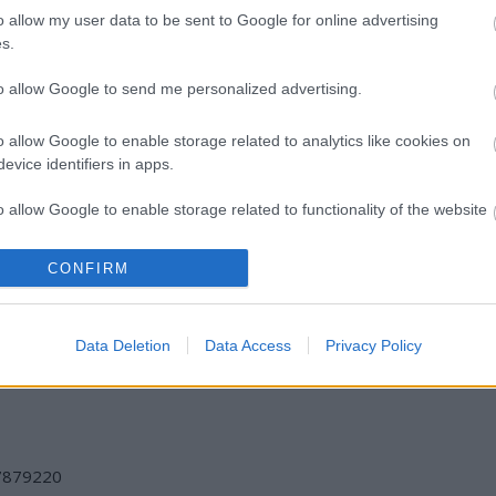
o allow my user data to be sent to Google for online advertising
s.
to allow Google to send me personalized advertising.
o allow Google to enable storage related to analytics like cookies on
evice identifiers in apps.
o allow Google to enable storage related to functionality of the website
CONFIRM
o allow Google to enable storage related to personalization.
o allow Google to enable storage related to security, including
Data Deletion
Data Access
Privacy Policy
cation functionality and fraud prevention, and other user protection.
/7879220