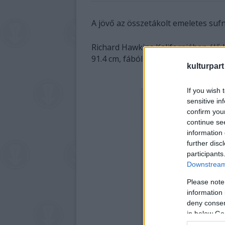
A jövő az összetákolt emeletes suf
Richard Hawkins Kaliforniában élő 
91.4 cm, fából készült, és szépen vil
kulturpart
If you wish 
sensitive in
confirm you
continue se
information 
further disc
participants
Downstream 
Please note
information 
deny consent
in below Go