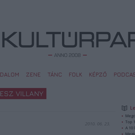
ODALOM
ZENE
TÁNC
FOLK
KÉPZŐ
PODCA
ESZ VILLANY
L
Megd
Top 1
2010. 06. 23.
A 10 
Megj