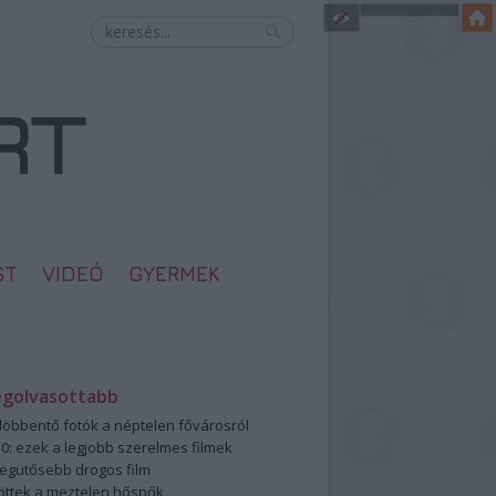
ST
VIDEÓ
GYERMEK
egolvasottabb
öbbentő fotók a néptelen fővárosról
0: ezek a legjobb szerelmes filmek
legütősebb drogos film
öttek a meztelen hősnők