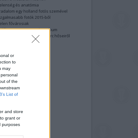
elenség és anatómia
rradalom egy holland fotós szemével
izgalmasabb fotók 2015-ből
elen fővárosiak
ülőben a nagy meztelen album
 meg a 48-as szabadságharc hőseiről
lt fotókat!
vél feliratkozás
sonal or
ection to
ou may
 personal
out of the
 downstream
B’s List of
er and store
to grant or
ed purposes