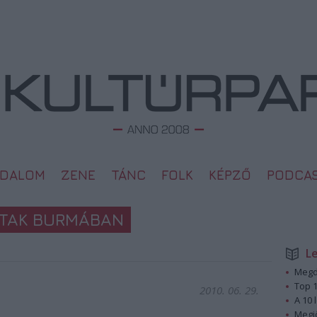
ODALOM
ZENE
TÁNC
FOLK
KÉPZŐ
PODCA
LTAK BURMÁBAN
L
Megd
Top 1
2010. 06. 29.
A 10 
Megj