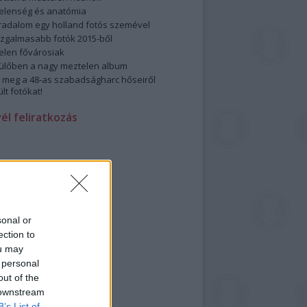
elenség és anatómia
rradalom egy holland fotós szemével
izgalmasabb fotók 2015-ből
elen fővárosiak
ülőben a nagy meztelen album
 meg a 48-as szabadságharc hőseiről
lt fotókat!
vél feliratkozás
sonal or
ection to
ou may
 personal
out of the
 downstream
B’s List of