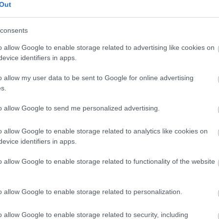
pedíciót hónapokkal ezelőtt indította Than Shwe, az
Out
, amely már 1962 óta kormányozza vaskézzel
consents
 királyai és vezetői mindig is kincsként kezelték a
o allow Google to enable storage related to advertising like cookies on
evice identifiers in apps.
lt fontosságot tulajdonítanak nekik a közelgő
ak tehát politikai okai is vannak, a legközelebbi
o allow my user data to be sent to Google for online advertising
é tartják majd az országban. Emellett a tradíció és
s.
lefánt – szimbolikusan - megjelenjen Sziddhárta
lótuszvirágot.
to allow Google to send me personalized advertising.
ogták el, sikert és hírnevet is hozott
o allow Google to enable storage related to analytics like cookies on
yun-nak. Az állatot akkor diadalmenetben vitték
evice identifiers in apps.
lett a vezető sanyarú végzetében is. Khin Nyun
zetett lett, az elefánt pedig egy Ragoon melletti
o allow Google to enable storage related to functionality of the website
o allow Google to enable storage related to personalization.
o allow Google to enable storage related to security, including