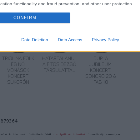
cation functionality and fraud prevention, and other user protection.
CONFIRM
Data Deletion
Data Access
Privacy Policy
TRIOLINA FOLK
HATÁRTALANUL
DUPLA
ÉS NŐI
A FITOS DEZSŐ
JUBILEUMI
VONÁSOK
TÁRSULATTAL
KONCERT:
KONCERT
SONORO 20 &
SUKORÓN
FAB 10
/7879364
ználói tartalomnak minősülnek, értük a
szolgáltatás technikai
üzemeltetője semmilyen