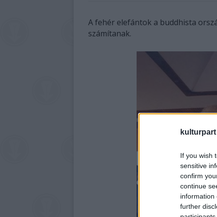
A fehér elefántok a buddhista or
számítanak.
kulturpart
If you wish 
sensitive in
confirm you
continue se
information 
further disc
participants