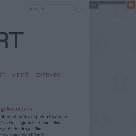
ST
VIDEÓ
GYERMEK
egolvasottabb
öbbentő fotók a néptelen fővárosról
0: ezek a legjobb szerelmes filmek
legütősebb drogos film
öttek a meztelen hősnők