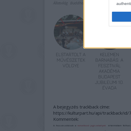
Állatvilág
Buddhista
Lavór
authenti
ELSTARTOLT A
KELEMEN
MŰVÉSZETEK
BARNABÁS: A
VÖLGYE
FESZTIVÁL
AKADÉMIA
BUDAPEST
JUBILEUMI 10.
ÉVADA
A bejegyzés trackback címe:
https://kulturpart.hu/api/trackback/id
Kommentek:
A hozzászólások a
vonatkozó jogszabályok
értelmében felhas