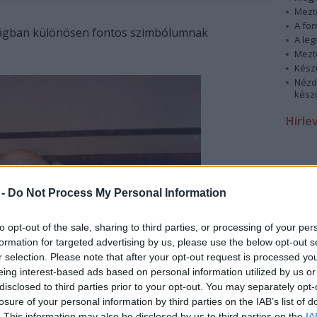
Mezt
A fo
szágban különösen fontos szimbólumnak
A leg
Mezt
Kész
Nézd
készü
Hírle
 -
Do Not Process My Personal Information
to opt-out of the sale, sharing to third parties, or processing of your per
formation for targeted advertising by us, please use the below opt-out s
r selection. Please note that after your opt-out request is processed y
eing interest-based ads based on personal information utilized by us or
disclosed to third parties prior to your opt-out. You may separately opt-
losure of your personal information by third parties on the IAB’s list of
. This information may also be disclosed by us to third parties on the
IA