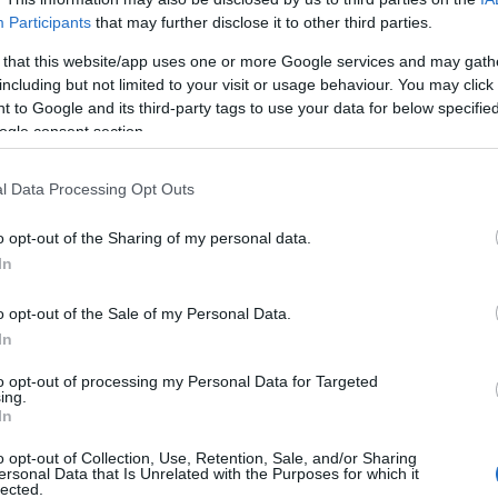
Participants
that may further disclose it to other third parties.
 that this website/app uses one or more Google services and may gath
including but not limited to your visit or usage behaviour. You may click 
 to Google and its third-party tags to use your data for below specifi
ogle consent section.
l Data Processing Opt Outs
o opt-out of the Sharing of my personal data.
In
o opt-out of the Sale of my Personal Data.
 fogtak el egy ritka fehér elefántot. Az állatot az
In
a gazdagság és a szerencse szimbólumának tartják.
to opt-out of processing my Personal Data for Targeted
ing.
erint a példányt szombaton szombaton fogták el a
In
akhine államban. A fehér elefánt nőstény, 38 éves
o opt-out of Collection, Use, Retention, Sale, and/or Sharing
ersonal Data that Is Unrelated with the Purposes for which it
lected.