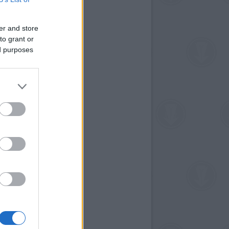
er and store
to grant or
ed purposes