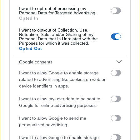
I want to opt-out of processing my
Personal Data for Targeted Advertising.
Opted In
AZ EMBERSÉG ÜNNEPE
I want to opt-out of Collection, Use,
Retention, Sale, and/or Sharing of my
Personal Data that Is Unrelated with the
Purposes for which it was collected.
Opted Out
Google consents
I want to allow Google to enable storage
„NEM TÖBB EZER EMBERRE UTAZUNK, HANEM
related to advertising like cookies on web or
EGY VÁLOGATOTT TÁRSASÁGRA”
device identifiers in apps.
I want to allow my user data to be sent to
Google for online advertising purposes.
A bejegyzés trackback címe:
https://kulturpart.hu/api/trackback/id/7879374
I want to allow Google to send me
Kommentek:
personalized advertising.
A hozzászólások a
vonatkozó jogszabályok
értelmében felhasználói tartalomnak
minősülnek, értük a
szolgáltatás technikai
üzemeltetője semmilyen felelősséget
I want to allow Google to enable storage
nem vállal, azokat nem ellenőrzi. Kifogás esetén forduljon a blog szerkesztőjéhez.