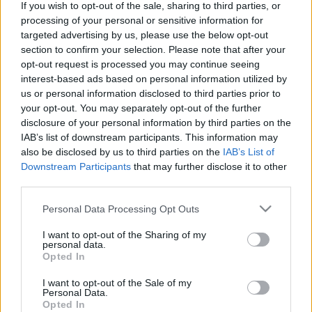
If you wish to opt-out of the sale, sharing to third parties, or
processing of your personal or sensitive information for
targeted advertising by us, please use the below opt-out
section to confirm your selection. Please note that after your
opt-out request is processed you may continue seeing
interest-based ads based on personal information utilized by
us or personal information disclosed to third parties prior to
your opt-out. You may separately opt-out of the further
disclosure of your personal information by third parties on the
Fotó: National Archives and Records
IAB’s list of downstream participants. This information may
also be disclosed by us to third parties on the
IAB’s List of
Administration
Downstream Participants
that may further disclose it to other
third parties.
Please note that this website/app uses one or more Google
Personal Data Processing Opt Outs
services and may gather and store information including but
Képző
Keretező
not limited to your visit or usage behaviour. You may click to
I want to opt-out of the Sharing of my
personal data.
grant or deny consent to Google and its third-party tags to
Opted In
use your data for below specified purposes in below Google
consent section.
I want to opt-out of the Sale of my
Personal Data.
Opted In