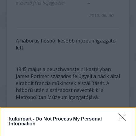
a szerző friss bejegyzései
2010. 06. 30.
A háborús hősből később múzeumigazgató
lett
1945 május:a neuschwansteini kastélyban
James Rorimer százados felügyeli a nácik által
elrabolt francia műkincsek elszállítását. A
háború után a századost nevezték ki a
Metropolitan Múzeum igazgatójává.
kulturpart -
Do Not Process My Personal
Information