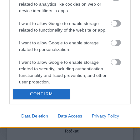
related to analytics like cookies on web or
Részletek a
Felhasználási feltételekben
és az
adatvédelmi tájékoztatóban
.
device identifiers in apps.
I want to allow Google to enable storage
related to functionality of the website or app.
I want to allow Google to enable storage
related to personalization.
Legolvasottabb
I want to allow Google to enable storage
related to security, including authentication
Megdöbbentő fotók a néptelen fővárosról
Top 10: ezek a legjobb szerelmes filmek
functionality and fraud prevention, and other
A 10 legütősebb drogos film
user protection.
Megjöttek a meztelen hősnők
Meztelenség és anatómia
CONFIRM
A forradalom egy holland fotós szemével
A legizgalmasabb fotók 2015-ből
Meztelen fővárosiak
Data Deletion
Data Access
Privacy Policy
Készülőben a nagy meztelen album
Nézd meg a 48-as szabadságharc hőseiről készült
fotókat!