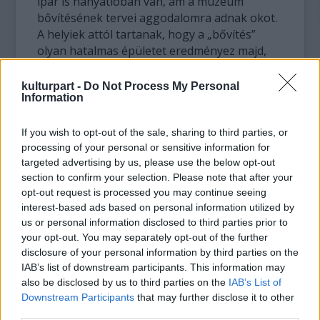
ipar is hanyatlóban van, ám a múzeum
bővítésének tervei aggodalomra adnak okot.
A helyiek attól tartanak, hogy a „bővítés”
olyan hatalmas épületet eredményez majd,
mint az eredeti Frank Gehry által tervezett
Guggenheim Múzeum Bilbaoban. A félelmek
kulturpart -
Do Not Process My Personal
Information
szerint a múzeum rossz hatással lesz az
addig érintetlen terület élővilágára és a világ
egyik legszebb szörf-paradicsomára. A
If you wish to opt-out of the sale, sharing to third parties, or
helyzet a baszk kormány ellenszenvét is
processing of your personal or sensitive information for
targeted advertising by us, please use the below opt-out
kivívta.
section to confirm your selection. Please note that after your
opt-out request is processed you may continue seeing
A Solomon R. Guggenheim Alapítvány, mely
interest-based ads based on personal information utilized by
több múzeumot is üzemeltet New Yorkban,
us or personal information disclosed to third parties prior to
Berlinben, Velencében és Abu Dhabiban,
your opt-out. You may separately opt-out of the further
támogatja az elképzelést. Az alapítvány
disclosure of your personal information by third parties on the
vezetője, Richard Armstrong, azt nyilatkozta,
IAB’s list of downstream participants. This information may
szeretné, hogy az Urdaibai új múzeum „a XXI.
also be disclosed by us to third parties on the
IAB’s List of
század első jelentős múzeuma legyen”.
Downstream Participants
that may further disclose it to other
third parties.