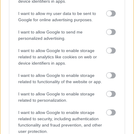
device identifiers in apps.
A helyiek mindezek ellenére bátorítják a
I want to allow my user data to be sent to
baszk kormányt, hogy folytassa az építészeti
Google for online advertising purposes.
tervpályázatot, mert ha most nem kapnak
támogatást, majd legfeljebb elhalasztják a
I want to allow Google to send me
döntést az új kormány megválasztása utáni
personalized advertising.
időkre.
I want to allow Google to enable storage
related to analytics like cookies on web or
device identifiers in apps.
I want to allow Google to enable storage
Építészet
Képző
related to functionality of the website or app.
I want to allow Google to enable storage
related to personalization.
I want to allow Google to enable storage
related to security, including authentication
functionality and fraud prevention, and other
user protection.