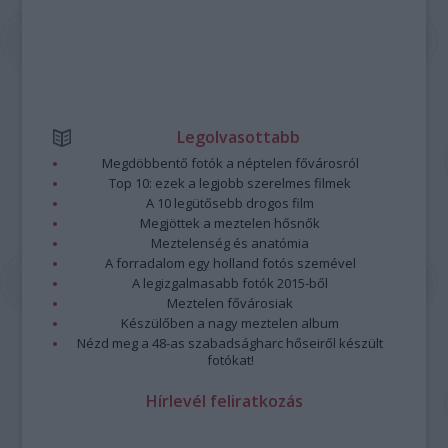
Legolvasottabb
Megdöbbentő fotók a néptelen fővárosról
Top 10: ezek a legjobb szerelmes filmek
A 10 legütősebb drogos film
Megjöttek a meztelen hősnők
Meztelenség és anatómia
A forradalom egy holland fotós szemével
A legizgalmasabb fotók 2015-ből
Meztelen fővárosiak
Készülőben a nagy meztelen album
Nézd meg a 48-as szabadságharc hőseiről készült
fotókat!
Hírlevél feliratkozás