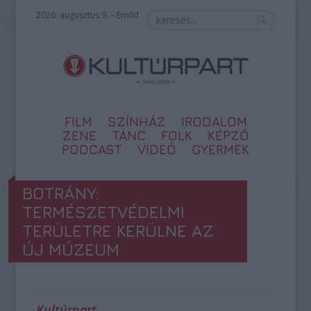
2026. augusztus 9. – Emőd
FILM
SZÍNHÁZ
IRODALOM
ZENE
TÁNC
FOLK
KÉPZŐ
PODCAST
VIDEÓ
GYERMEK
BOTRÁNY:
TERMÉSZETVÉDELMI
TERÜLETRE KERÜLNE AZ
ÚJ MÚZEUM
Kultúrpart