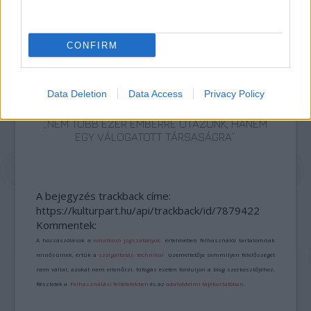
AZ EMBERSÉG ÜNNEPE
CONFIRM
Data Deletion
Data Access
Privacy Policy
„NEM TÖBB EZER EMBERRE UTAZUNK, HANEM
EGY VÁLOGATOTT TÁRSASÁGRA”
A bejegyzés trackback címe:
https://kulturpart.hu/api/trackback/id/7879422
Kommentek:
A hozzászólások a
vonatkozó jogszabályok
értelmében felhasználói tartalomnak
minősülnek, értük a
szolgáltatás technikai
üzemeltetője semmilyen felelősséget
nem vállal, azokat nem ellenőrzi. Kifogás esetén forduljon a blog szerkesztőjéhez.
Részletek a
Felhasználási feltételekben
és az
adatvédelmi tájékoztatóban
.