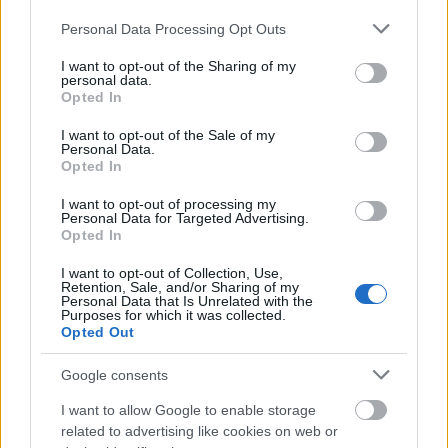
Az alapítványnak egész más elképzelései
Please note that this website/app uses one or more Google
Personal Data Processing Opt Outs
vannak az új épülettel kapcsolatban, mint
services and may gather and store information including but
annak idején a bilbaoi Guggenheim
not limited to your visit or usage behaviour. You may click to
I want to opt-out of the Sharing of my
múzeummal. Nem építészeti ikont terveznek,
personal data.
grant or deny consent to Google and its third-party tags to
Opted In
hanem a tájképbe illő létesítményt. Nem a
use your data for below specified purposes in below Google
múzeumot, hanem a múzeum sikerét
consent section.
I want to opt-out of the Sale of my
szeretnék megismételni. „Újító jellegű,
Personal Data.
Opted In
ökológiai múzeumot tervezünk, ahol a
hangsúly a kreativitáson van”, nyilatkozta a
I want to opt-out of processing my
Guggenheim kurátora, Nancy Spector.
Personal Data for Targeted Advertising.
Opted In
A helyiek azzal vádolják a Guggenheimet,
I want to opt-out of Collection, Use,
hogy a bilbaoi múzeumot érintő kérdések
Retention, Sale, and/or Sharing of my
Personal Data that Is Unrelated with the
mind New Yorkban dőlnek el. „A
Purposes for which it was collected.
Opted Out
legfontosabb kérdésekben a helyieket csak
azért tájékoztatják, hogy beleegyezésüket
Google consents
adják a New York-i döntésekhez”, mondta
Javier González de Durana, a múzeum
I want to allow Google to enable storage
egykori tanácsadója.
related to advertising like cookies on web or