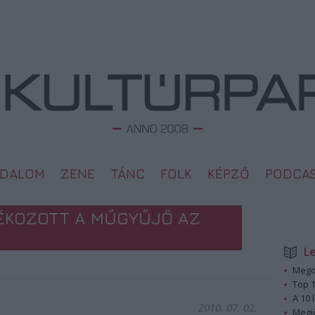
ODALOM
ZENE
TÁNC
FOLK
KÉPZŐ
PODCA
ÉKOZOTT A MŰGYŰJŐ AZ
L
Megd
Top 1
A 10 
2010. 07. 02.
Megj