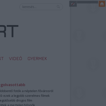
ST
VIDEÓ
GYERMEK
egolvasottabb
öbbentő fotók a néptelen fővárosról
0: ezek a legjobb szerelmes filmek
legütősebb drogos film
öttek a meztelen hősnők