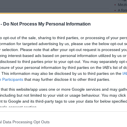
Mezt
A fo
A leg
chival. A világ egyik legismertebb gyűjtője egyik
Mezt
 -
Do Not Process My Personal Information
Kész
Nézd
készü
to opt-out of the sale, sharing to third parties, or processing of your per
London Chelsea negyedében lévő galériáját és
formation for targeted advertising by us, please use the below opt-out s
vele együtt mintegy 200 darab, összesen 25 millió
Hírle
r selection. Please note that after your opt-out request is processed y
font (8,7 milliárd forint) értékű műtárgyat
eing interest-based ads based on personal information utilized by us or
adományoz Nagy-Britanniának Charles Saatchi
disclosed to third parties prior to your opt-out. You may separately opt-
neves brit műgyűjtő, hogy ezzel megteremtse egy
losure of your personal information by third parties on the IAB’s list of
új modern művészeti múzeum alapjait a brit
. This information may also be disclosed by us to third parties on the
IA
fővárosban.
Participants
that may further disclose it to other third parties.
 that this website/app uses one or more Google services and may gath
A műgyűjtő csütörtökön jelentette be, hogy
including but not limited to your visit or usage behaviour. You may click 
mintegy 200 műalkotást, köztük Tracy Emintől és
 to Google and its third-party tags to use your data for below specifi
Grayson Perrytől származó munkákat adományoz
ogle consent section.
a brit kormánynak, valamint a 6500
négyzetméteres londoni Saatchi Galériát is,
l Data Processing Opt Outs
amelyet átkereszteltek Kortárs Művészetek