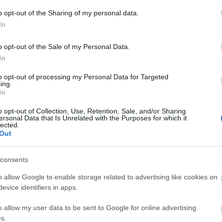
Múzeumának.
o opt-out of the Sharing of my personal data.
In
 médiamogul volt a legfőbb mecénása a fiatal
itish Artists (YBA) csoportnak, amelynek olyan
o opt-out of the Sale of my Personal Data.
int Tracy Emin, vagy Damien Hirst. Saatchi
In
 alkotásokat mindkét művésztől.
to opt-out of processing my Personal Data for Targeted
ing.
új galériáját London elegáns Chelsea negyedében,
In
eletről származó fiatal tehetségek munkáiból
o opt-out of Collection, Use, Retention, Sale, and/or Sharing
ersonal Data that Is Unrelated with the Purposes for which it
lected.
Out
consents
o allow Google to enable storage related to advertising like cookies on
evice identifiers in apps.
o allow my user data to be sent to Google for online advertising
s.