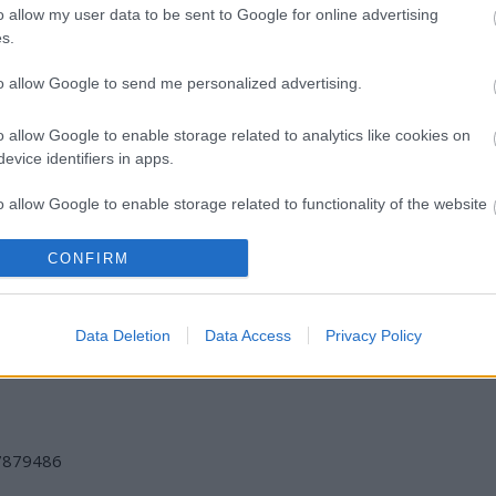
o allow my user data to be sent to Google for online advertising
s.
to allow Google to send me personalized advertising.
o allow Google to enable storage related to analytics like cookies on
evice identifiers in apps.
o allow Google to enable storage related to functionality of the website
SZÍNHÁZ, ZENE,
JUBILEUMI
VAJDASÁGI
CONFIRM
TERMÉSZET:
KONCERTET AD
SZÍNHÁZI
o allow Google to enable storage related to personalization.
ÖSSZMŰVÉSZETI
A PASO
ELŐADÁSOK
ÜNNEP A
MUTATKOZNAK
DUNAKANYAR
BE A 13.
o allow Google to enable storage related to security, including
Data Deletion
Data Access
Privacy Policy
SZÍVÉBEN
VENDÉGVÁRÓ
cation functionality and fraud prevention, and other user protection.
FESZTIVÁLON
/7879486