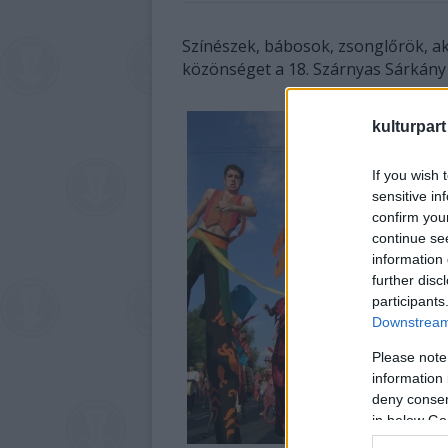
Színészek, bábosok, zsonglőrök, a
közönséget a 18. Szárnyas Sárkány
kulturpart
If you wish 
sensitive in
confirm you
continue se
information 
further disc
participants
Downstream 
Please note
information 
deny consent
in below Go