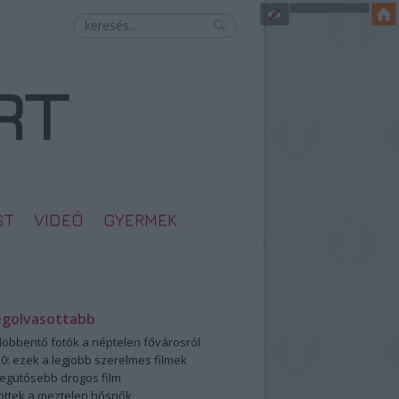
ST
VIDEÓ
GYERMEK
egolvasottabb
öbbentő fotók a néptelen fővárosról
0: ezek a legjobb szerelmes filmek
legütősebb drogos film
öttek a meztelen hősnők