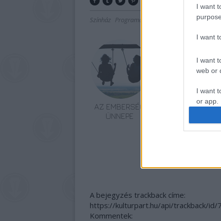
I want t
purpose
Színház
Programajánló
Fesztivál
I want 
I want t
web or d
I want t
or app.
AZ EMBERSÉG
KATLANRA FEL!
ÜNNEPE
KEDDEN INDUL A
I want t
18.
ÖRDÖGKATLAN
FESZTIVÁL
I want t
authenti
A bejegyzés trackback címe:
https://kulturpart.hu/api/trackback/id
Kommentek: