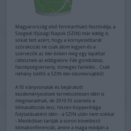
Magyarország első fenntartható fesztiválja, a
Szegedi Ifjúsági Napok (SZIN) már eddig is
sokat tett azért, hogy a környezetbarát
szórakozás ne csak álom legyen és a
szervezők az idei évben még egy lapáttal
rátesznek az eddigiekre. Fák gondolatai,
faszépségverseny, tömeges faölelés… Csak
néhány ízelítő a SZIN idei ökomenüjéből.
A fő irányvonalak és bejáratott
kezdeményezések természetesen idén is
megmaradnak, de 2010 fő üzenete a
klímaváltozás lesz, hiszen Koppenhága
folytatásaként idén - a SZIN után nem sokkal
- Mexikóban tartják a soron következő
klímakonferenciát, amire a maga módján a