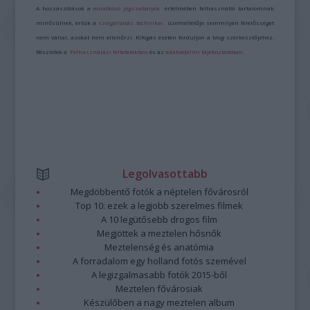
A hozzászólások a
vonatkozó jogszabályok
értelmében felhasználói tartalomnak
minősülnek, értük a
szolgáltatás technikai
üzemeltetője semmilyen felelősséget
nem vállal, azokat nem ellenőrzi. Kifogás esetén forduljon a blog szerkesztőjéhez.
Részletek a
Felhasználási feltételekben
és az
adatvédelmi tájékoztatóban
.
Legolvasottabb
Megdöbbentő fotók a néptelen fővárosról
Top 10: ezek a legjobb szerelmes filmek
A 10 legütősebb drogos film
Megjöttek a meztelen hősnők
Meztelenség és anatómia
A forradalom egy holland fotós szemével
A legizgalmasabb fotók 2015-ből
Meztelen fővárosiak
Készülőben a nagy meztelen album