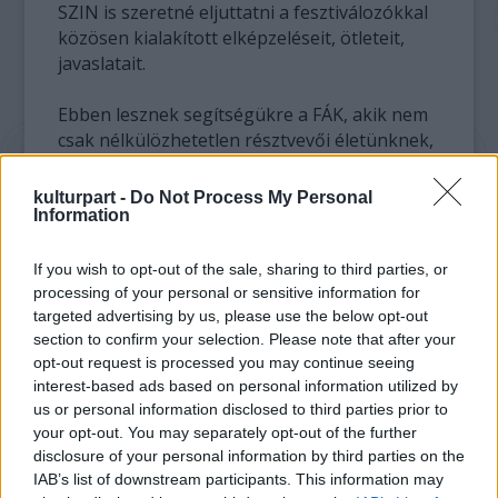
SZIN is szeretné eljuttatni a fesztiválozókkal
közösen kialakított elképzeléseit, ötleteit,
javaslatait.
Ebben lesznek segítségükre a FÁK, akik nem
csak nélkülözhetetlen résztvevői életünknek,
de rajtuk keresztül nagyon sok mindent
megérthetünk magunkkal, a természettel és
kulturpart -
Do Not Process My Personal
a klímával kapcsolatban is! Sőt, az igazán
Information
szemfülesek még a SZIN-re is ingyen
juthatnak be a FÁK segítségével! Ehhez
If you wish to opt-out of the sale, sharing to third parties, or
mindössze „lájkolni” kell a Szeretem a FÁKat!
processing of your personal or sensitive information for
targeted advertising by us, please use the below opt-out
Facebook oldalt és figyelni a lehetőségeket.
section to confirm your selection. Please note that after your
opt-out request is processed you may continue seeing
És nem csak a FÁK miatt lesz idén érdemes
interest-based ads based on personal information utilized by
kilátogatni a SZIN-re. A sztárfellépők mellett
us or personal information disclosed to third parties prior to
ugyanis olyan ökotudatos újításokkal
your opt-out. You may separately opt-out of the further
találkozhatnak a fesztiválozók, mint a
disclosure of your personal information by third parties on the
RE:kocsma, a Bringa színpad (ahol
IAB’s list of downstream participants. This information may