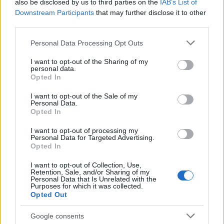
kerékpárral tekerhetjük meg a Zöld-SZIN-
also be disclosed by us to third parties on the
IAB’s List of
Tér színpadának áramigényét) vagy épp a
Downstream Participants
that may further disclose it to other
Klíma kapszula (ahol a klímaváltozás hatásait
third parties.
lehet a saját bőrünkön kipróbálni) és
Please note that this website/app uses one or more Google
Personal Data Processing Opt Outs
mindemellett egy kisebb erdő elültetésével a
services and may gather and store information including but
fesztivál teljese CO2 kibocsátását is kiváltják
not limited to your visit or usage behaviour. You may click to
I want to opt-out of the Sharing of my
a szervezők.
personal data.
grant or deny consent to Google and its third-party tags to
Opted In
use your data for below specified purposes in below Google
A Borsodi segítségével idén is RE:pohárból
consent section.
I want to opt-out of the Sale of my
kortyolhatják a fesztiválozók a sört, megint
Personal Data.
Opted In
lesznek riksa taxik és biciklis kedvezmények,
továbbra is pörög a telekocsi rendszer és a
I want to opt-out of processing my
szelektív hulladékgyűjtés mellett idén is
Personal Data for Targeted Advertising.
Opted In
hasznos holmik készülnek a hulladéknak vélt
anyagokból. Vagyis aki ökológiai bűntudat
I want to opt-out of Collection, Use,
nélkül szeretne pár napot eltölteni
Retention, Sale, and/or Sharing of my
Personal Data that Is Unrelated with the
kedvesével/barátaival/ismerőseivel, annak
Purposes for which it was collected.
már nem kell sokat várnia, mert kevesebb,
Opted Out
mint 2 hónap múlva már indul is az ország
Google consents
első ÖKOrandija!