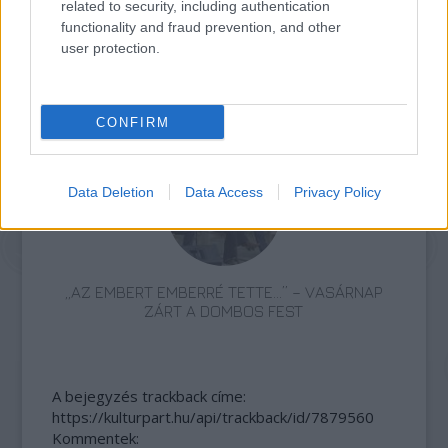
related to security, including authentication
functionality and fraud prevention, and other
user protection.
AZ EMBERSÉG ÜNNEPE
CONFIRM
Data Deletion
Data Access
Privacy Policy
„AZ EMBERT EMBERRÉ TETTE…” – VASÁRNAP
ZÁRT A DOMBOS FEST
A bejegyzés trackback címe:
https://kulturpart.hu/api/trackback/id/7879560
Kommentek: