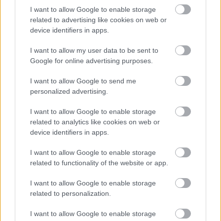
I want to allow Google to enable storage
A bérlet ára a rendezvény kezdetéig 14.900Ft,
related to advertising like cookies on web or
a helyszínen pedig 17.900Ft lesz majd a
device identifiers in apps.
beugró a SZIN-re.
I want to allow my user data to be sent to
Google for online advertising purposes.
I want to allow Google to send me
personalized advertising.
Zene
SZIN
Csongrád megye
I want to allow Google to enable storage
related to analytics like cookies on web or
device identifiers in apps.
I want to allow Google to enable storage
related to functionality of the website or app.
I want to allow Google to enable storage
ELSTARTOLT A MŰVÉSZETEK VÖLGYE
related to personalization.
I want to allow Google to enable storage