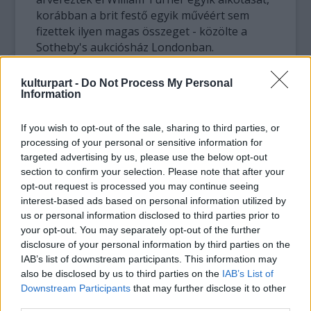
korábban a brit festő egyik művéért sem
fizettek ilyen magas összeget - közölte a
Sotheby's aukciósház Londonban.
A Modern Rome - Campo Vaccino címet viselő
kulturpart -
Do Not Process My Personal
kép az utolsó, amelyet Turner Rómában
Information
festett. Az alkotás 1839-ben készült, a
művész ekkoriban volt pályája csúcsán.
If you wish to opt-out of the sale, sharing to third parties, or
processing of your personal or sensitive information for
targeted advertising by us, please use the below opt-out
A 170 éves festmény eddig mindössze egy
section to confirm your selection. Please note that after your
alkalommal került piacra. Az árverés előtt a
opt-out request is processed you may continue seeing
patinás aukciósház legkevesebb 18 millió
interest-based ads based on personal information utilized by
fontos leütési árat remélt.
us or personal information disclosed to third parties prior to
Turner eddigi legdrágább alkotása a
your opt-out. You may separately opt-out of the further
Giudecca, La Donna della Saluta című kép
disclosure of your personal information by third parties on the
volt, ez 2006-ban mintegy 8,1 milliárd
IAB’s list of downstream participants. This information may
forintnak megfelelő összegért kelt el.
also be disclosed by us to third parties on the
IAB’s List of
Downstream Participants
that may further disclose it to other
Forrás:
MTI
third parties.