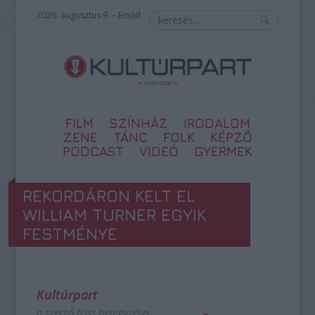
2026. augusztus 9. – Emőd
FILM
SZÍNHÁZ
IRODALOM
ZENE
TÁNC
FOLK
KÉPZŐ
PODCAST
VIDEÓ
GYERMEK
REKORDÁRON KELT EL
WILLIAM TURNER EGYIK
FESTMÉNYE
Kultúrpart
a szerző friss bejegyzései