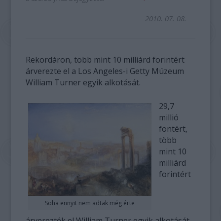
2010. 07. 08.
Rekordáron, több mint 10 milliárd forintért
árverezte el a Los Angeles-i Getty Múzeum
William Turner egyik alkotását.
29,7
millió
fontért,
több
mint 10
milliárd
forintért
Soha ennyit nem adtak még érte
árverezték el William Turner egyik alkotását,