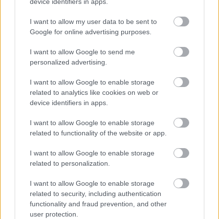
„NEM TÖBB EZER EMBERRE UTAZUNK, HANEM
device identifiers in apps.
EGY VÁLOGATOTT TÁRSASÁGRA”
I want to allow my user data to be sent to
Google for online advertising purposes.
I want to allow Google to send me
personalized advertising.
I want to allow Google to enable storage
related to analytics like cookies on web or
KÉT HANGON
device identifiers in apps.
I want to allow Google to enable storage
related to functionality of the website or app.
A bejegyzés trackback címe:
https://kulturpart.hu/api/trackback/id/7879622
I want to allow Google to enable storage
Kommentek:
related to personalization.
A hozzászólások a
vonatkozó jogszabályok
értelmében felhasználói tartalomnak
minősülnek, értük a
szolgáltatás technikai
üzemeltetője semmilyen felelősséget
I want to allow Google to enable storage
nem vállal, azokat nem ellenőrzi. Kifogás esetén forduljon a blog szerkesztőjéhez.
related to security, including authentication
Részletek a
Felhasználási feltételekben
és az
adatvédelmi tájékoztatóban
.
functionality and fraud prevention, and other
user protection.