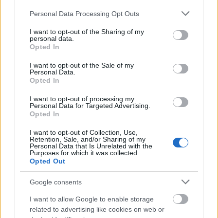
Please note that this website/app uses one or more Google
Personal Data Processing Opt Outs
services and may gather and store information including but
not limited to your visit or usage behaviour. You may click to
I want to opt-out of the Sharing of my
personal data.
grant or deny consent to Google and its third-party tags to
Anglia
Festészet
Aukció
Képző
Opted In
use your data for below specified purposes in below Google
consent section.
I want to opt-out of the Sale of my
Personal Data.
Opted In
I want to opt-out of processing my
Personal Data for Targeted Advertising.
Opted In
I want to opt-out of Collection, Use,
AZ EMBERSÉG ÜNNEPE
Retention, Sale, and/or Sharing of my
Personal Data that Is Unrelated with the
Purposes for which it was collected.
Opted Out
Google consents
I want to allow Google to enable storage
related to advertising like cookies on web or