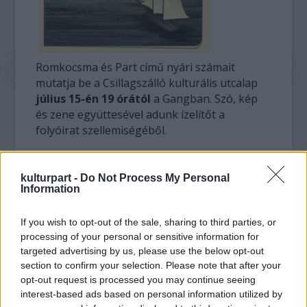
Romkocsma és Part című nyári számait
mutatja be a Csillagszálló kulturális utcalap
július 15-én 19 órától
a Gangban. Szó, kép
és zene együttesével adunk ízelítőt a
folyóirat szellemiségéből.
Gyermekkori balatoni nyarakat idéz föl
Podmaniczky Szilárd író novellája.
kulturpart -
Do Not Process My Personal
Information
Verseivel bemutatkozik Necz Dániel költő. A
vendéglős-kocsmás hajdani Budapestről
If you wish to opt-out of the sale, sharing to third parties, or
Zeke Gyula és Csontó Sándor írókat Tamás
processing of your personal or sensitive information for
Zsuzsa szerkesztő kérdezi. Wavrik Gábor
targeted advertising by us, please use the below opt-out
fotóssal Kertész Anna főszerkesztő
section to confirm your selection. Please note that after your
beszélget a lapban megjelent képekről.
opt-out request is processed you may continue seeing
interest-based ads based on personal information utilized by
Sötétedéskor vetítés is lesz: Wavrik Gábor