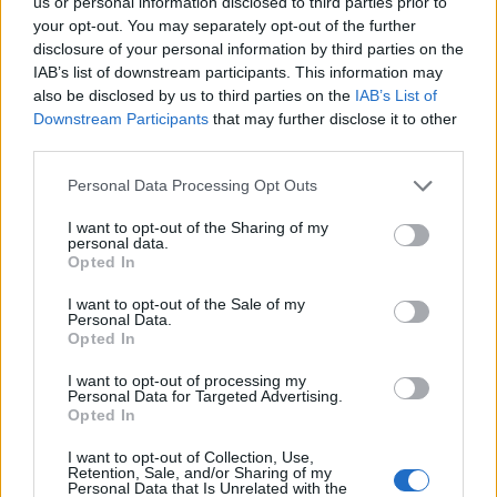
us or personal information disclosed to third parties prior to
fotói ihlette írásait fölolvassa Karafiáth
your opt-out. You may separately opt-out of the further
Orsolya költő, író.
disclosure of your personal information by third parties on the
IAB’s list of downstream participants. This information may
Az est zárásaként zene DJ Arabbal.
also be disclosed by us to third parties on the
IAB’s List of
Downstream Participants
that may further disclose it to other
third parties.
A rendezvényen a Csillagszálló utóbbi
lapszámai megvásárolhatók hajléktalan
Please note that this website/app uses one or more Google
Personal Data Processing Opt Outs
terjesztőnknél. Nyáresti szabadtéri
services and may gather and store information including but
lapbemutatónkra mindenkit szeretettel
not limited to your visit or usage behaviour. You may click to
I want to opt-out of the Sharing of my
personal data.
látunk, aki szívesen mereng, moziz és táncol
grant or deny consent to Google and its third-party tags to
Opted In
a gangon.
use your data for below specified purposes in below Google
consent section.
I want to opt-out of the Sale of my
Personal Data.
Opted In
I want to opt-out of processing my
Programajánló
Irodalom
Personal Data for Targeted Advertising.
Opted In
I want to opt-out of Collection, Use,
Retention, Sale, and/or Sharing of my
Personal Data that Is Unrelated with the