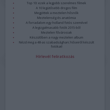
Top 10: ezek a legjobb szerelmes filmek
A 10 legütősebb drogos film
Megjöttek a meztelen hősnők
Meztelenség és anatómia
A forradalom egy holland fotós szemével
A legizgalmasabb fotók 2015-ből
Meztelen fővárosiak
Készülőben a nagy meztelen album
Nézd meg a 48-as szabadságharc hőseiről készült
fotókat!
Hírlevél feliratkozás