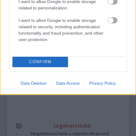
I want to allow Google to enable storage
VECSEI H. MIKLÓS A ZSÁMBÉKI NYÁRI
SZÍNHÁZRÓL
related to personalization.
I want to allow Google to enable storage
related to security, including authentication
functionality and fraud prevention, and other
A bejegyzés trackback címe:
user protection.
https://kulturpart.hu/api/trackback/id/7879732
Kommentek:
A hozzászólások a
vonatkozó jogszabályok
értelmében felhasználói tartalomnak
minősülnek, értük a
szolgáltatás technikai
üzemeltetője semmilyen felelősséget
CONFIRM
nem vállal, azokat nem ellenőrzi. Kifogás esetén forduljon a blog szerkesztőjéhez.
Részletek a
Felhasználási feltételekben
és az
adatvédelmi tájékoztatóban
.
Data Deletion
Data Access
Privacy Policy
Legolvasottabb
Megdöbbentő fotók a néptelen fővárosról