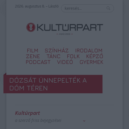
2026. augusztus 8. – László
FILM
SZÍNHÁZ
IRODALOM
ZENE
TÁNC
FOLK
KÉPZŐ
PODCAST
VIDEÓ
GYERMEK
DÓZSÁT ÜNNEPELTÉK A
DÓM TÉREN
Kultúrpart
a szerző friss bejegyzései