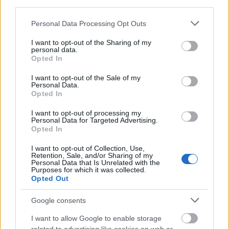
third parties.
művészek szerepeltek. A Dózsa zenéjét és
dalszövegeit Szarka Tamás, a Ghymes
Please note that this website/app uses one or more Google
Personal Data Processing Opt Outs
együttes tagja írta, akivel az Énekmondó
services and may gather and store information including but
not limited to your visit or usage behaviour. You may click to
I want to opt-out of the Sharing of my
szerepében is találkozhatott a közönség.
personal data.
grant or deny consent to Google and its third-party tags to
A két előadást közel nyolcezer néző láthatta a
Opted In
use your data for below specified purposes in below Google
szegedi Dóm téren.
consent section.
I want to opt-out of the Sale of my
Personal Data.
Opted In
I want to opt-out of processing my
Personal Data for Targeted Advertising.
Opted In
I want to opt-out of Collection, Use,
Retention, Sale, and/or Sharing of my
Personal Data that Is Unrelated with the
Purposes for which it was collected.
Opted Out
Google consents
I want to allow Google to enable storage