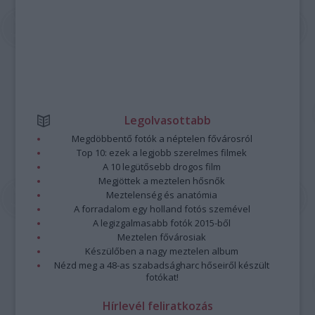
Legolvasottabb
Megdöbbentő fotók a néptelen fővárosról
Top 10: ezek a legjobb szerelmes filmek
A 10 legütősebb drogos film
Megjöttek a meztelen hősnők
Meztelenség és anatómia
A forradalom egy holland fotós szemével
A legizgalmasabb fotók 2015-ből
Meztelen fővárosiak
Készülőben a nagy meztelen album
Nézd meg a 48-as szabadságharc hőseiről készült
fotókat!
Hírlevél feliratkozás