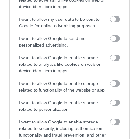
related to advertising like cookies on web or
Forrás:
szegedma.hu
device identifiers in apps.
I want to allow my user data to be sent to
Google for online advertising purposes.
Színház
Szegedi Szabadtéri Játékok
I want to allow Google to send me
personalized advertising.
I want to allow Google to enable storage
related to analytics like cookies on web or
device identifiers in apps.
I want to allow Google to enable storage
related to functionality of the website or app.
BRASCH BENCE JÁTSSZA PORTHOST A SZEGEDI
SZABADTÉRI JÁTÉKOKON
I want to allow Google to enable storage
related to personalization.
I want to allow Google to enable storage
related to security, including authentication
functionality and fraud prevention, and other