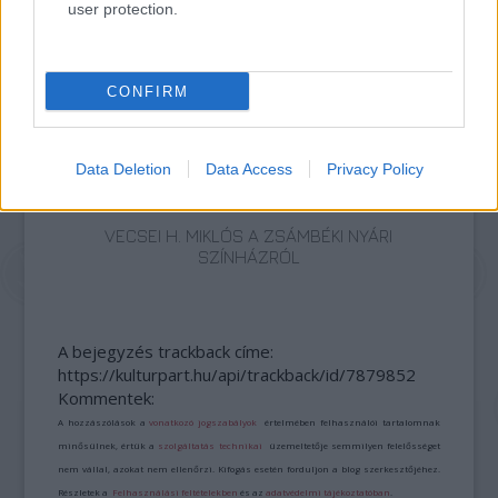
user protection.
AZ EMBERSÉG ÜNNEPE
CONFIRM
Data Deletion
Data Access
Privacy Policy
VECSEI H. MIKLÓS A ZSÁMBÉKI NYÁRI
SZÍNHÁZRÓL
A bejegyzés trackback címe:
https://kulturpart.hu/api/trackback/id/7879852
Kommentek:
A hozzászólások a
vonatkozó jogszabályok
értelmében felhasználói tartalomnak
minősülnek, értük a
szolgáltatás technikai
üzemeltetője semmilyen felelősséget
nem vállal, azokat nem ellenőrzi. Kifogás esetén forduljon a blog szerkesztőjéhez.
Részletek a
Felhasználási feltételekben
és az
adatvédelmi tájékoztatóban
.