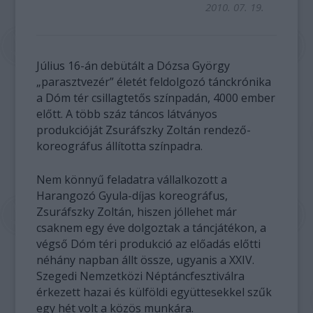
2010. 07. 19.
Július 16-án debütált a Dózsa György
„parasztvezér” életét feldolgozó tánckrónika
a Dóm tér csillagtetős színpadán, 4000 ember
előtt. A több száz táncos látványos
produkcióját Zsuráfszky Zoltán rendező-
koreográfus állította színpadra.
Nem könnyű feladatra vállalkozott a
Harangozó Gyula-díjas koreográfus,
Zsuráfszky Zoltán, hiszen jóllehet már
csaknem egy éve dolgoztak a táncjátékon, a
végső Dóm téri produkció az előadás előtti
néhány napban állt össze, ugyanis a XXIV.
Szegedi Nemzetközi Néptáncfesztiválra
érkezett hazai és külföldi együttesekkel szűk
egy hét volt a közös munkára.