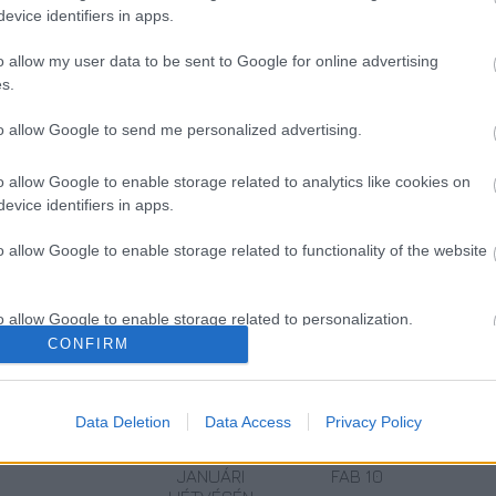
lesége, hét közös gyermekük született a
evice identifiers in apps.
n nyilatkozatban vette védelmébe a sztárt,
taapa, és sohasem bántotta sem őt, sem a
o allow my user data to be sent to Google for online advertising
s.
to allow Google to send me personalized advertising.
o allow Google to enable storage related to analytics like cookies on
evice identifiers in apps.
o allow Google to enable storage related to functionality of the website
o allow Google to enable storage related to personalization.
CONFIRM
o allow Google to enable storage related to security, including
26.
A HEGEDŰ
DUPLA
cation functionality and fraud prevention, and other user protection.
ALKALOMMAL
ÜNNEPE: HÁROM
JUBILEUMI
Data Deletion
Data Access
Privacy Policy
VÁR MINDENKIT
NAPOS
KONCERT:
A DOMBOS FEST
FESZTIVÁL EGY
SONORO 20 &
JANUÁRI
FAB 10