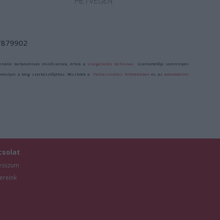
HÉTVÉGÉN
/7879902
ználói tartalomnak minősülnek, értük a
szolgáltatás technikai
üzemeltetője semmilyen
forduljon a blog szerkesztőjéhez. Részletek a
Felhasználási feltételekben
és az
adatvédelmi
csolat
esszum
ereink