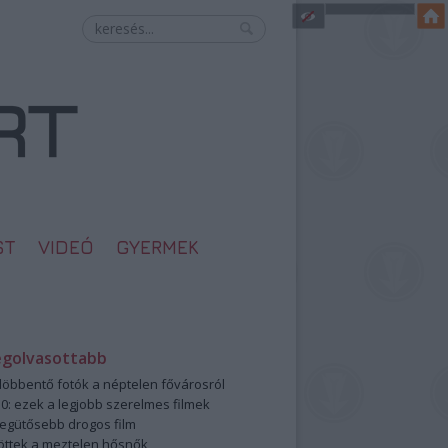
ST
VIDEÓ
GYERMEK
egolvasottabb
öbbentő fotók a néptelen fővárosról
0: ezek a legjobb szerelmes filmek
legütősebb drogos film
öttek a meztelen hősnők