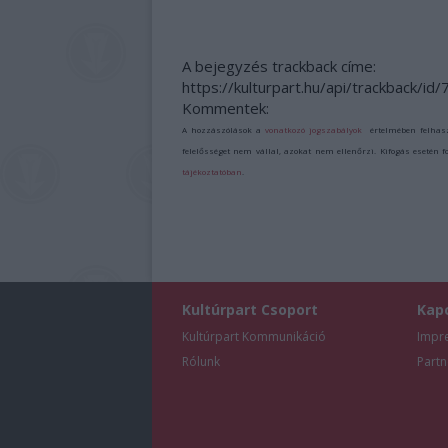
A bejegyzés trackback címe:
https://kulturpart.hu/api/trackback/id
Kommentek:
A hozzászólások a
vonatkozó jogszabályok
értelmében felhas
felelősséget nem vállal, azokat nem ellenőrzi. Kifogás esetén 
tájékoztatóban
.
Kultúrpart Csoport
Kap
Kultúrpart Kommunikáció
Impr
Rólunk
Partn