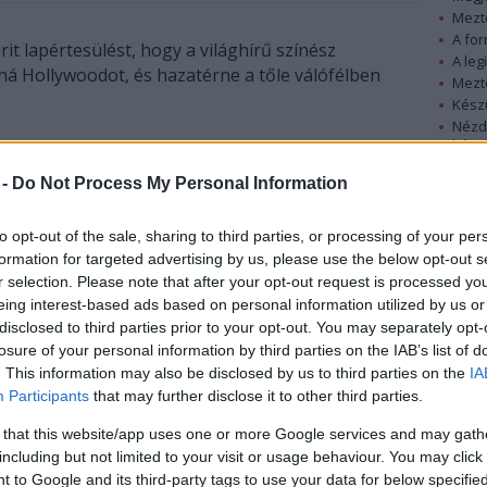
Mezt
A fo
rit lapértesülést, hogy a világhírű színész
A leg
á Hollywoodot, és hazatérne a tőle válófélben
Mezt
Kész
Nézd
készü
A The Mail on Sunday című bulvárlap Gibson
baráti köréből származó információra hivatkozva
 -
Do Not Process My Personal Information
Hírle
azt közölte vasárnap, hogy a filmsztárt a válásukat
évekkel ezelőtt elindító Robyn biztatta a
to opt-out of the sale, sharing to third parties, or processing of your per
hazatérésre, mondván: a színésznek arra van
formation for targeted advertising by us, please use the below opt-out s
szüksége, hogy eltávolodjon Hollywoodtól, és
r selection. Please note that after your opt-out request is processed y
ausztráliai birtokán visszanyerje lelki egyensúlyát.
eing interest-based ads based on personal information utilized by us or
Alan Nierob, Gibson szóvivője azonban
disclosed to third parties prior to your opt-out. You may separately opt-
kijelentette, hogy a Mail sztorija nem igaz, és az
losure of your personal information by third parties on the IAB’s list of
. This information may also be disclosed by us to third parties on the
IA
Oscar-díjas színész azt tervezi, hogy az Egyesült
Participants
that may further disclose it to other third parties.
Államokban marad - idézte a nyilatkozatot az
ausztrál hírportál.
 that this website/app uses one or more Google services and may gath
including but not limited to your visit or usage behaviour. You may click 
A dailymail.co.uk cikke ugyanakkor arról is
 to Google and its third-party tags to use your data for below specifi