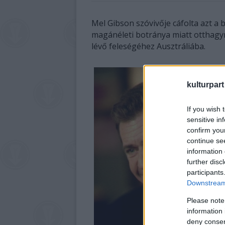
Mel Gibson szóvivője cáfolta azt a b
magánéleti botránya miatt otthagyn
lévő feleségéhez Ausztráliába.
kulturpart
If you wish 
sensitive in
confirm you
continue se
information 
further disc
participants
Downstream 
Please note
information 
deny consent