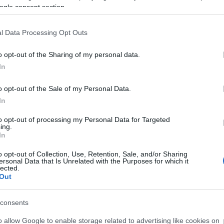
beszámolt, hogy a filmsztár nagy hirtelen két
ogle consent section.
értékes ingatlanától is meg akar szabadulni, akár
áron alul; közülük a connecticuti Old Mill Farm a
l Data Processing Opt Outs
meghirdetett árnál tízmillió fonttal kevesebbért,
rt) már el is kelt.
o opt-out of the Sharing of my personal data.
In
barátnője a napokban azzal vádolta meg Gibsont,
o opt-out of the Sale of my Personal Data.
 és többször meg is ütötte. Mint állította,
In
azta, amikor kéthónapos közös kislányukat
to opt-out of processing my Personal Data for Targeted
 gyerek is megsérült. Feljelentés nem történt, de az
ing.
erőszak ügyét a rendőrség is vizsgálja.
In
o opt-out of Collection, Use, Retention, Sale, and/or Sharing
nő és Gibson hónapokkal ezelőtt költöztek külön,
ersonal Data that Is Unrelated with the Purposes for which it
rt és a közelmúltban eldurvult vitájuk nagy
lected.
Out
on egy Gibsonra nézve súlyosan kompromittáló,
szekedésük részletei is megjelentek, ám ennek
tt.
consents
o allow Google to enable storage related to advertising like cookies on