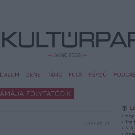
ODALOM
ZENE
TÁNC
FOLK
KÉPZŐ
PODCA
RÁMÁJA FOLYTATÓDIK
L
Megd
Top 1
2010. 07. 19.
A 10 
Megj