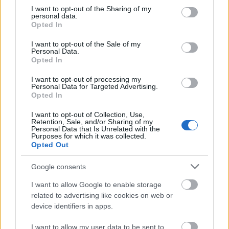
nyomott egy kétezrest, hogy vegyek neki is.
not limited to your visit or usage behaviour. You may click to
I want to opt-out of the Sharing of my
personal data.
grant or deny consent to Google and its third-party tags to
Mert itt még bíznak egymásban az emberek,
Opted In
use your data for below specified purposes in below Google
és ez nem csak duma, mert tényleg.
consent section.
I want to opt-out of the Sale of my
Personal Data.
A következő koncertet a Brains adta, ami
Opted In
meg szimplán unalmasra sikerült. Sablonok
sablonok hátán, bár lötyögni jó volt, de ennyi.
I want to opt-out of processing my
Personal Data for Targeted Advertising.
Semmi pluszt nem adott, bár már nem is
Opted In
igényeltük – végighallgatuk, aztán
hazamentünk. Útközben azért megetettünk
I want to opt-out of Collection, Use,
Retention, Sale, and/or Sharing of my
egy lovat, hogy ne múljon el karitatív
Personal Data that Is Unrelated with the
Purposes for which it was collected.
tevékenység nélkül a nap.
Opted Out
Ma folytatjuk, amit eddig is csináltunk:
Google consents
figyelünk, hallgatunk, látunk, és jegyzetelünk.
I want to allow Google to enable storage
related to advertising like cookies on web or
device identifiers in apps.
I want to allow my user data to be sent to
Művészetek Völgye
Kapolcs
Folk
Fesztiválok