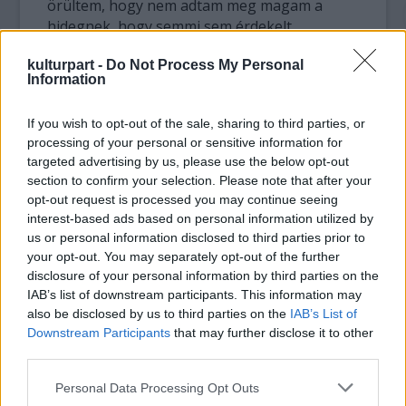
örültem, hogy nem adtam meg magam a
hidegnek, hogy semmi sem érdekelt.
kulturpart -
Do Not Process My Personal
Ha már ott voltam, elcsíptem Kollár-Klemencz
Information
Lacit is, hogy elmondja, miért szeretnek itt
játszani. Laci szerint egyre kevesebb olyan
If you wish to opt-out of the sale, sharing to third parties, or
hely van, mint a Művészetek Völgye, ami
processing of your personal or sensitive information for
amellett, hogy rengeteg jó és valóban
targeted advertising by us, please use the below opt-out
művészi produkciót kínál, lehetőséget ad az
section to confirm your selection. Please note that after your
embernek arra, hogy együtt legyenek. Hogy
opt-out request is processed you may continue seeing
közösségi élményben legyen részük.
interest-based ads based on personal information utilized by
us or personal information disclosed to third parties prior to
Az énekes szerint Kapolcs egy jó hely, szereti
your opt-out. You may separately opt-out of the further
a hangulatát, és örült, hogy idén ismét
disclosure of your personal information by third parties on the
IAB’s list of downstream participants. This information may
felkérték őket, hogy játsszanak.
also be disclosed by us to third parties on the
IAB’s List of
Downstream Participants
that may further disclose it to other
A Kistehén után ismét elmentünk cigarettát
third parties.
vásárolni, mint legutóbb. Ez csak azért
érdekes, mert az egyik biztonsági őr, miután
Please note that this website/app uses one or more Google
Personal Data Processing Opt Outs
megtudta, hova megyünk, a kezembe
services and may gather and store information including but