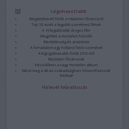
Legolvasottabb
Megdöbbentő fotók a néptelen fővárosról
Top 10: ezek a legjobb szerelmes filmek
A 10 legütősebb drogos film
Megjöttek a meztelen hősnők
Meztelenség és anatómia
A forradalom egy holland fotós szemével
A legizgalmasabb fotók 2015-ből
Meztelen fővárosiak
Készülőben a nagy meztelen album
Nézd meg a 48-as szabadságharc hőseiről készült
fotókat!
Hírlevél feliratkozás