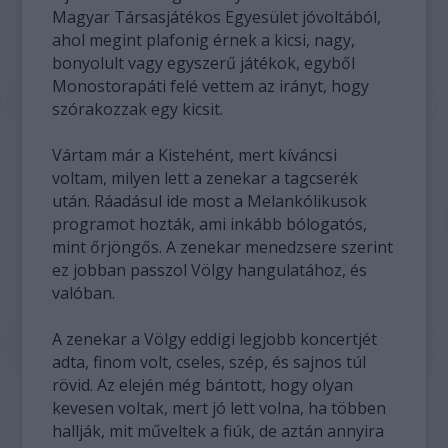
Magyar Társasjátékos Egyesület jóvoltából,
ahol megint plafonig érnek a kicsi, nagy,
bonyolult vagy egyszerű játékok, egyből
Monostorapáti felé vettem az irányt, hogy
szórakozzak egy kicsit.
Vártam már a Kistehént, mert kíváncsi
voltam, milyen lett a zenekar a tagcserék
után. Ráadásul ide most a Melankólikusok
programot hozták, ami inkább bólogatós,
mint őrjöngős. A zenekar menedzsere szerint
ez jobban passzol Völgy hangulatához, és
valóban.
A zenekar a Völgy eddigi legjobb koncertjét
adta, finom volt, cseles, szép, és sajnos túl
rövid. Az elején még bántott, hogy olyan
kevesen voltak, mert jó lett volna, ha többen
hallják, mit műveltek a fiúk, de aztán annyira