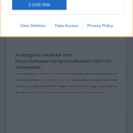
CONFIRM
Data Deletion
Data Access
Privacy Policy
SZAVAKKAL FESTENI
A bejegyzés trackback címe:
https://kulturpart.hu/api/trackback/id/7880130
Kommentek:
A hozzászólások a
vonatkozó jogszabályok
értelmében felhasználói tartalomnak
minősülnek, értük a
szolgáltatás technikai
üzemeltetője semmilyen felelősséget
nem vállal, azokat nem ellenőrzi. Kifogás esetén forduljon a blog szerkesztőjéhez.
Részletek a
Felhasználási feltételekben
és az
adatvédelmi tájékoztatóban
.