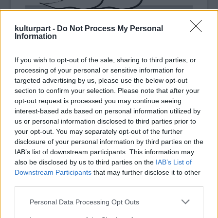
kulturpart -
Do Not Process My Personal
Information
If you wish to opt-out of the sale, sharing to third parties, or
processing of your personal or sensitive information for
targeted advertising by us, please use the below opt-out
section to confirm your selection. Please note that after your
opt-out request is processed you may continue seeing
interest-based ads based on personal information utilized by
us or personal information disclosed to third parties prior to
your opt-out. You may separately opt-out of the further
disclosure of your personal information by third parties on the
IAB’s list of downstream participants. This information may
also be disclosed by us to third parties on the
IAB’s List of
Downstream Participants
that may further disclose it to other
third parties.
Please note that this website/app uses one or more Google
Personal Data Processing Opt Outs
Művészetek Völgye
Kapolcs
Folk
Fiatal művészek fesztiválja
services and may gather and store information including but