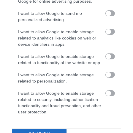
Google for online advertising purposes.
I want to allow Google to send me
personalized advertising.
SZAVAKKAL FESTENI
I want to allow Google to enable storage
related to analytics like cookies on web or
device identifiers in apps.
A bejegyzés trackback címe:
https://kulturpart.hu/api/trackback/id/7880222
I want to allow Google to enable storage
Kommentek:
related to functionality of the website or app.
A hozzászólások a
vonatkozó jogszabályok
értelmében felhasználói tartalomnak
minősülnek, értük a
szolgáltatás technikai
üzemeltetője semmilyen felelősséget
I want to allow Google to enable storage
nem vállal, azokat nem ellenőrzi. Kifogás esetén forduljon a blog szerkesztőjéhez.
related to personalization.
Részletek a
Felhasználási feltételekben
és az
adatvédelmi tájékoztatóban
.
I want to allow Google to enable storage
related to security, including authentication
functionality and fraud prevention, and other
user protection.