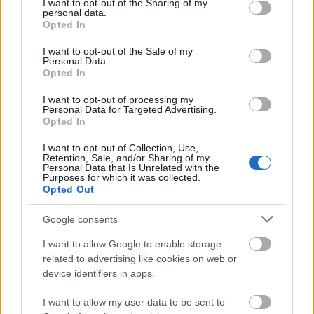
not limited to your visit or usage behaviour. You may click to
I want to opt-out of the Sharing of my
personal data.
grant or deny consent to Google and its third-party tags to
Opted In
use your data for below specified purposes in below Google
consent section.
I want to opt-out of the Sale of my
Personal Data.
Opted In
I want to opt-out of processing my
ELSTARTOLT A MŰVÉSZETEK VÖLGYE
Personal Data for Targeted Advertising.
Opted In
I want to opt-out of Collection, Use,
Retention, Sale, and/or Sharing of my
Personal Data that Is Unrelated with the
Purposes for which it was collected.
Opted Out
Google consents
TÁNC, ZENE, MESTERSÉGEK: A HAGYOMÁNYOK
HÁZA BEKÖLTÖZIK A NYÁRI FESZTIVÁLOKRA
I want to allow Google to enable storage
related to advertising like cookies on web or
device identifiers in apps.
I want to allow my user data to be sent to