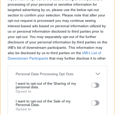
processing of your personal or sensitive information for
targeted advertising by us, please use the below opt-out
section to confirm your selection. Please note that after your
opt-out request is processed you may continue seeing
interest-based ads based on personal information utilized by
us or personal information disclosed to third parties prior to
your opt-out. You may separately opt-out of the further
disclosure of your personal information by third parties on the
IAB’s list of downstream participants. This information may
also be disclosed by us to third parties on the
IAB’s List of
Downstream Participants
that may further disclose it to other
third parties.
Please note that this website/app uses one or more Google
Personal Data Processing Opt Outs
Művészetek Völgye
Mozgópart
services and may gather and store information including but
not limited to your visit or usage behaviour. You may click to
I want to opt-out of the Sharing of my
personal data.
grant or deny consent to Google and its third-party tags to
Opted In
use your data for below specified purposes in below Google
consent section.
I want to opt-out of the Sale of my
Personal Data.
Opted In