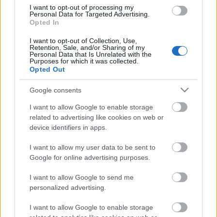
I want to opt-out of processing my
ELSTARTOLT A MŰVÉSZETEK VÖLGYE
Personal Data for Targeted Advertising.
Opted In
I want to opt-out of Collection, Use,
Retention, Sale, and/or Sharing of my
Personal Data that Is Unrelated with the
Purposes for which it was collected.
Opted Out
Google consents
TÁNC, ZENE, MESTERSÉGEK: A HAGYOMÁNYOK
HÁZA BEKÖLTÖZIK A NYÁRI FESZTIVÁLOKRA
I want to allow Google to enable storage
related to advertising like cookies on web or
device identifiers in apps.
I want to allow my user data to be sent to
A bejegyzés trackback címe:
Google for online advertising purposes.
https://kulturpart.hu/api/trackback/id/7880192
Kommentek:
I want to allow Google to send me
A hozzászólások a
vonatkozó jogszabályok
értelmében felhasználói tartalomnak
personalized advertising.
minősülnek, értük a
szolgáltatás technikai
üzemeltetője semmilyen felelősséget
nem vállal, azokat nem ellenőrzi. Kifogás esetén forduljon a blog szerkesztőjéhez.
I want to allow Google to enable storage
Részletek a
Felhasználási feltételekben
és az
adatvédelmi tájékoztatóban
.