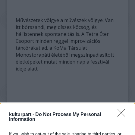
Művészetek völgye a művészek völgye. Van
itt bőrszandi, meg díszes köcsög, és
hál'istennek spontaneitás is. A Tetra Éter
Csoport minden reggel improvizációs
táncórákat ad, a KoMa Társulat
Monostorapáti életéből megszínpadiasított
életképeket mutat minden nap a fesztivál
ideje alatt.
kulturpart -
Do Not Process My Personal
Information
If you wish to opt-out of the sale, sharing to third parties, or