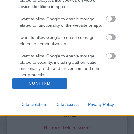
related to analytics like cookies on web or
device identifiers in apps.
I want to allow Google to enable storage
related to functionality of the website or app.
I want to allow Google to enable storage
related to personalization.
Legolvasottabb
Megdöbbentő fotók a néptelen fővárosról
I want to allow Google to enable storage
Top 10: ezek a legjobb szerelmes filmek
related to security, including authentication
A 10 legütősebb drogos film
functionality and fraud prevention, and other
Megjöttek a meztelen hősnők
user protection.
Meztelenség és anatómia
CONFIRM
A forradalom egy holland fotós szemével
A legizgalmasabb fotók 2015-ből
Meztelen fővárosiak
Készülőben a nagy meztelen album
Data Deletion
Data Access
Privacy Policy
Nézd meg a 48-as szabadságharc hőseiről készült
fotókat!
Hírlevél feliratkozás