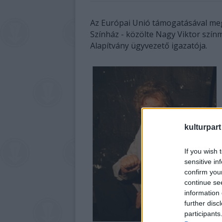
Az Európai Unió támogatásával megú
Színház - közölte Nagy Viktor szí
Alapítvány ügyvezető igazatója.
kulturpart
If you wish 
sensitive in
confirm you
continue se
information 
further disc
participants