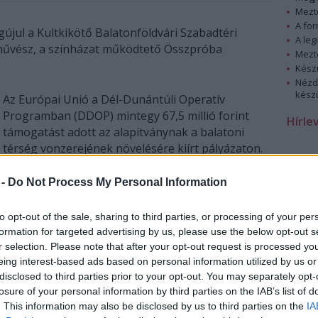
Mezt
A fo
jul a Kultkikötő Balatonföldvári Szabadtéri
A leg
nművész, a színházat működtető Összpróba
Mezt
Kész
Nézd
készü
Az Európai Unió a Dél-Dunántúli Operatív
Programban (DDOP) mintegy 67,5 millió forint
Hírle
támogatást adott az alapítványnak a balatoni
térség vonzerejének növelésére kiírt pályázaton.
A támogatást programok szervezésére,
 -
Do Not Process My Personal Information
színpadfelújításra, hang- és fénytechnika
megújítására, a nézőtér akadálymentesítésére és
to opt-out of the sale, sharing to third parties, or processing of your per
bővítésére, területrendezésre fordították.
formation for targeted advertising by us, please use the below opt-out s
r selection. Please note that after your opt-out request is processed y
A három évre szóló és 2010 október végén záruló
eing interest-based ads based on personal information utilized by us or
disclosed to third parties prior to your opt-out. You may separately opt-
programban kommunikációs akadálymentesítés is
losure of your personal information by third parties on the IAB’s list of
történik, azaz indukciós hurok beépítésével
. This information may also be disclosed by us to third parties on the
IA
lehetővé válik majd, hogy a hallássérültek is