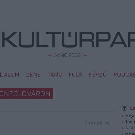
ODALOM
ZENE
TÁNC
FOLK
KÉPZŐ
PODCA
ATONFÖLDVÁRON
L
Megd
Top 1
2010. 07. 28.
A 10 
Megj