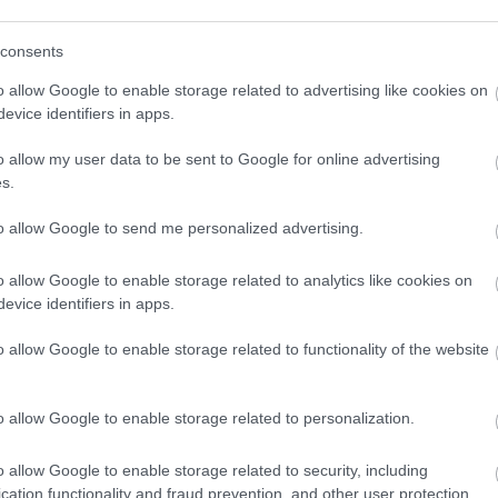
. Augusztus 14-én a Budapesti Kamaraszínház a
pel. A programsorozat az augusztus 20-i hétvégén
consents
ével és az István, a király című rockoperával,
ásában láthat a földvári közönség.
o allow Google to enable storage related to advertising like cookies on
evice identifiers in apps.
szerepelnek a műsorkínálatban. Augusztus 22-ig
 nagysikerű magyar filmek láthatók a
o allow my user data to be sent to Google for online advertising
terében pedig Burger Barna fotóművész Fény az
s.
eg a látogatók.
to allow Google to send me personalized advertising.
asárnap délelőtt várja a gyerekeket, ahol
o allow Google to enable storage related to analytics like cookies on
árgyakat készítenek, festenek, színeznek,
evice identifiers in apps.
ól 12 óráig a Kultkikötőben horgonyoz a
pnek fel, mint a Ziránó Bábszínház vagy az
o allow Google to enable storage related to functionality of the website
o allow Google to enable storage related to personalization.
o allow Google to enable storage related to security, including
cation functionality and fraud prevention, and other user protection.