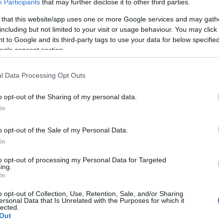
Participants
that may further disclose it to other third parties.
jobban élvezhessék az előadásokat - emelte ki
 that this website/app uses one or more Google services and may gath
including but not limited to your visit or usage behaviour. You may click 
29-én mutatják be vizsgaelőadásukat a Kaposvári
 to Google and its third-party tags to use your data for below specifi
ogle consent section.
es színészhallgatói Chioggai csetepaté, azaz a
s 30-án a Zagar együttes ad koncertet. Július 31-én,
s levelek című kétszemélyes színdarabot mutatják
l Data Processing Opt Outs
 Judit és Gálffi László szereplésével.
o opt-out of the Sharing of my personal data.
ndékek lépnek a világot jelentő deszkákra: a
In
nak harmadévesei a Füst a szemében című
, a tavaly elhunyt zenészóriásra. Augusztus 6-án,
o opt-out of the Sale of my Personal Data.
ekarával a Kultkikötő színpadán, augusztus 7-én
In
 zenés komédián, a Karaván Művészeti Alapítvány
to opt-out of processing my Personal Data for Targeted
ház közös produkcióján szórakozhatnak az
ing.
In
o opt-out of Collection, Use, Retention, Sale, and/or Sharing
pany Hungarythm című tánc-show-jával érkezik
ersonal Data that Is Unrelated with the Purposes for which it
lected.
 a legendás KFT zenekar koncertezik sokadik
Out