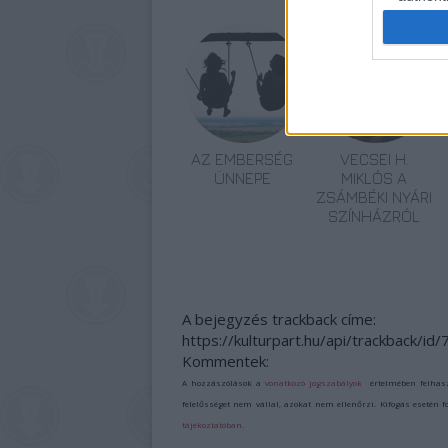
AZ EMBERSÉG
VECSEI H.
ÜNNEPE
MIKLÓS A
ZSÁMBÉKI NYÁRI
SZÍNHÁZRÓL
A bejegyzés trackback címe:
https://kulturpart.hu/api/trackback/id
Kommentek:
A hozzászólások a
vonatkozó jogszabályok
értelmében felhas
felelősséget nem vállal, azokat nem ellenőrzi. Kifogás esetén 
tájékoztatóban
.