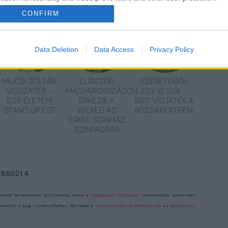
CONFIRM
Data Deletion
Data Access
Privacy Policy
MUCSI ZOLTÁN
ELŐSZÖR
SZERETŐBŐL
VISSZATÉR –
MAGYARORSZÁGON:
EGY IS SOK -
EGY ÉLETEM
ÉRKEZIK A
BRIT VÍGJÁTÉK A
STAND UP EST
WICKED AZ
RÓZSAKERTBEN!
ERKEL SZÍNHÁZ
SZÍNPADÁRA
/7880214
ználói tartalomnak minősülnek, értük a
szolgáltatás technikai
üzemeltetője semmilyen
forduljon a blog szerkesztőjéhez. Részletek a
Felhasználási feltételekben
és az
adatvédelmi