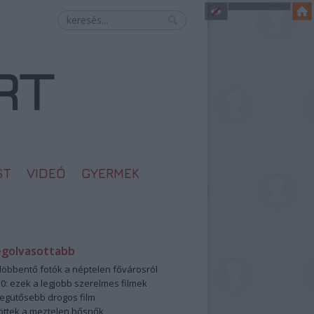
ST
VIDEÓ
GYERMEK
egolvasottabb
öbbentő fotók a néptelen fővárosról
0: ezek a legjobb szerelmes filmek
legütősebb drogos film
öttek a meztelen hősnők