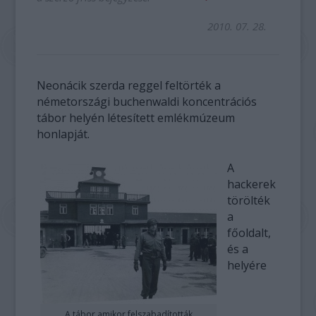
2010. 07. 28.
Neonácik szerda reggel feltörték a
németországi buchenwaldi koncentrációs
tábor helyén létesített emlékmúzeum
honlapját.
A
hackerek
törölték
a
főoldalt,
és a
helyére
A tábor amikor felszabadították