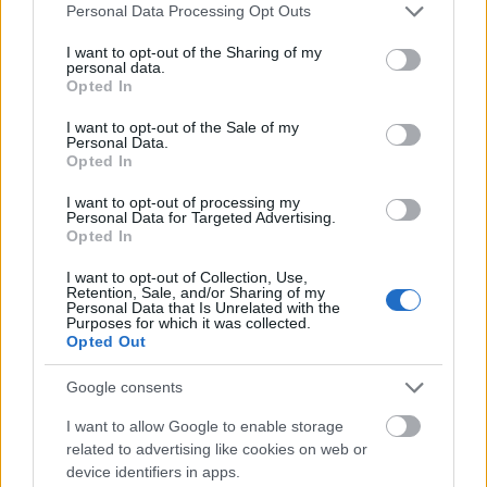
Please note that this website/app uses one or more Google
Personal Data Processing Opt Outs
services and may gather and store information including but
not limited to your visit or usage behaviour. You may click to
I want to opt-out of the Sharing of my
Internet
Náci
Lavór
personal data.
grant or deny consent to Google and its third-party tags to
Opted In
use your data for below specified purposes in below Google
consent section.
I want to opt-out of the Sale of my
Personal Data.
Opted In
I want to opt-out of processing my
Personal Data for Targeted Advertising.
Opted In
„AZ EMBERT EMBERRÉ TETTE…” – VASÁRNAP
I want to opt-out of Collection, Use,
ZÁRT A DOMBOS FEST
Retention, Sale, and/or Sharing of my
Personal Data that Is Unrelated with the
Purposes for which it was collected.
Opted Out
Google consents
I want to allow Google to enable storage
related to advertising like cookies on web or
ETNOFON AZ I. ONIFESZT-EN
device identifiers in apps.