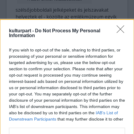
szélsőjobboldali jelképeket és jelszavakat
helyeztek el - közölte az emlékmúzeum egyik
szóvivője a Thüringer Allgemeine című lap
online kiadása szerint.
kulturpart -
Do Not Process My Personal
Information
A honlap több más oldalát is
If you wish to opt-out of the sale, sharing to third parties, or
meghamisították, és holokauszttagadó
processing of your personal or sensitive information for
kijelentéseket helyeztek el rajtuk. A
targeted advertising by us, please use the below opt-out
múzeumnak délre sikerült a neonáci
section to confirm your selection. Please note that after your
jelszavakat eltávolítani. Egy napba is
opt-out request is processed you may continue seeing
belekerülhet, mire sikerül a teljes honlapot
interest-based ads based on personal information utilized by
helyreállítani. A Weimar közelében épített
us or personal information disclosed to third parties prior to
buchenwaldi koncentrációs táborban
your opt-out. You may separately opt-out of the further
legkevesebb 56 ezer foglyot gyilkoltak meg a
disclosure of your personal information by third parties on the
nácik uralma idején.
IAB’s list of downstream participants. This information may
also be disclosed by us to third parties on the
IAB’s List of
Downstream Participants
that may further disclose it to other
Forrás:
MTI
third parties.