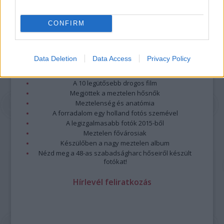
CONFIRM
Legolvasottabb
Data Deletion
Data Access
Privacy Policy
Megdöbbentő fotók a néptelen fővárosról
Top 10: ezek a legjobb szerelmes filmek
A 10 legütősebb drogos film
Megjöttek a meztelen hősnők
Meztelenség és anatómia
A forradalom egy holland fotós szemével
A legizgalmasabb fotók 2015-ből
Meztelen fővárosiak
Készülőben a nagy meztelen album
Nézd meg a 48-as szabadságharc hőseiről készült
fotókat!
Hírlevél feliratkozás