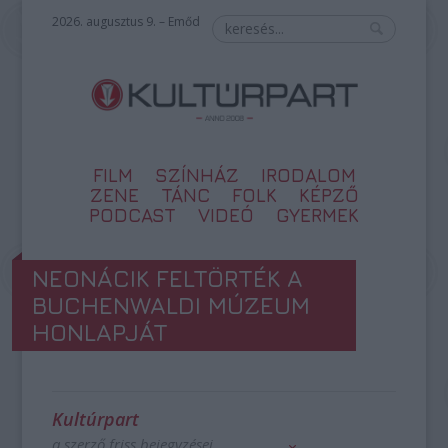
2026. augusztus 9. – Emőd
FILM
SZÍNHÁZ
IRODALOM
ZENE
TÁNC
FOLK
KÉPZŐ
PODCAST
VIDEÓ
GYERMEK
NEONÁCIK FELTÖRTÉK A
BUCHENWALDI MÚZEUM
HONLAPJÁT
Kultúrpart
a szerző friss bejegyzései