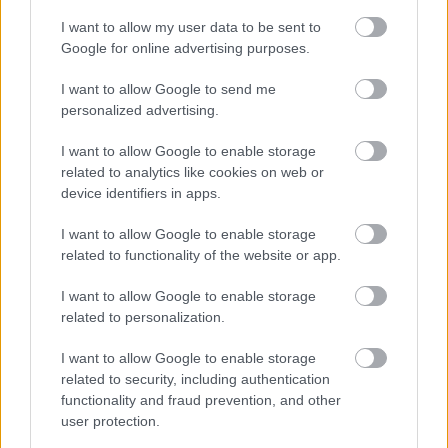
I want to allow my user data to be sent to
Google for online advertising purposes.
I want to allow Google to send me
personalized advertising.
I want to allow Google to enable storage
NÉPMŰVÉSZET EGÉSZ ÉVBEN!
related to analytics like cookies on web or
device identifiers in apps.
I want to allow Google to enable storage
A bejegyzés trackback címe:
related to functionality of the website or app.
https://kulturpart.hu/api/trackback/id/7880210
Kommentek:
I want to allow Google to enable storage
A hozzászólások a
vonatkozó jogszabályok
értelmében felhasználói tartalomnak
related to personalization.
minősülnek, értük a
szolgáltatás technikai
üzemeltetője semmilyen felelősséget
nem vállal, azokat nem ellenőrzi. Kifogás esetén forduljon a blog szerkesztőjéhez.
I want to allow Google to enable storage
Részletek a
Felhasználási feltételekben
és az
adatvédelmi tájékoztatóban
.
related to security, including authentication
functionality and fraud prevention, and other
user protection.