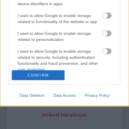
device identifiers in apps.
I want to allow Google to enable storage
related to functionality of the website or app.
I want to allow Google to enable storage
Legolvasottabb
related to personalization.
Megdöbbentő fotók a néptelen fővárosról
I want to allow Google to enable storage
Top 10: ezek a legjobb szerelmes filmek
related to security, including authentication
A 10 legütősebb drogos film
Megjöttek a meztelen hősnők
functionality and fraud prevention, and other
Meztelenség és anatómia
user protection.
A forradalom egy holland fotós szemével
CONFIRM
A legizgalmasabb fotók 2015-ből
Meztelen fővárosiak
Készülőben a nagy meztelen album
Data Deletion
Data Access
Privacy Policy
Nézd meg a 48-as szabadságharc hőseiről készült
fotókat!
Hírlevél feliratkozás