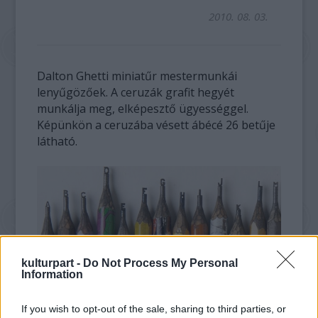
2010. 08. 03.
Dalton Ghetti miniatűr mestermunkái
lenyűgözőek. A ceruzák grafit hegyét
munkálja meg, elképesztő ügyességgel.
Képünkön a ceruzába vésett ábécé 26 betűje
látható.
kulturpart -
Do Not Process My Personal
Information
If you wish to opt-out of the sale, sharing to third parties, or