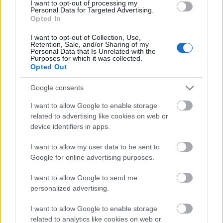
AZ EMBERSÉG ÜNNEPE
I want to opt-out of processing my
Personal Data for Targeted Advertising.
Opted In
I want to opt-out of Collection, Use,
Retention, Sale, and/or Sharing of my
Personal Data that Is Unrelated with the
Purposes for which it was collected.
Opted Out
„NEM TÖBB EZER EMBERRE UTAZUNK, HANEM
Google consents
EGY VÁLOGATOTT TÁRSASÁGRA”
I want to allow Google to enable storage
related to advertising like cookies on web or
device identifiers in apps.
A bejegyzés trackback címe:
I want to allow my user data to be sent to
https://kulturpart.hu/api/trackback/id/7880374
Google for online advertising purposes.
Kommentek:
A hozzászólások a
vonatkozó jogszabályok
értelmében felhasználói tartalomnak
I want to allow Google to send me
minősülnek, értük a
szolgáltatás technikai
üzemeltetője semmilyen felelősséget
personalized advertising.
nem vállal, azokat nem ellenőrzi. Kifogás esetén forduljon a blog szerkesztőjéhez.
Részletek a
Felhasználási feltételekben
és az
adatvédelmi tájékoztatóban
.
I want to allow Google to enable storage
related to analytics like cookies on web or