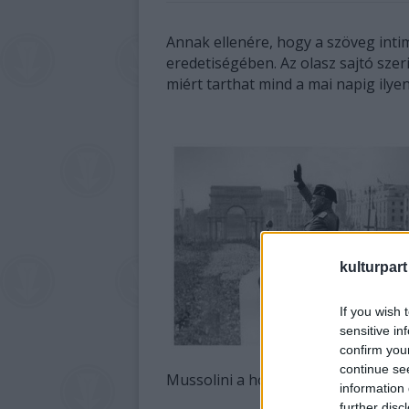
Annak ellenére, hogy a szöveg inti
eredetiségében. Az olasz sajtó szer
miért tarthat mind a mai napig ilye
kulturpart
If you wish 
sensitive in
confirm you
continue se
Mussolini a hozzá hű katonai vezet
information 
further disc