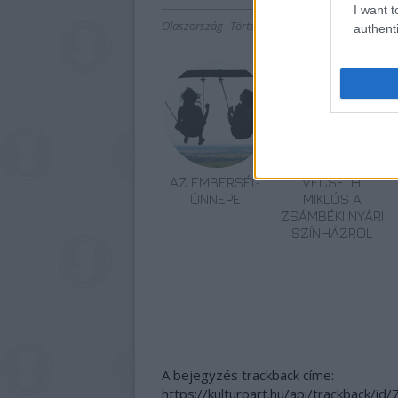
I want t
Olaszország
Történelem
Irodalom
Náci
Háb
authenti
AZ EMBERSÉG
VECSEI H.
ÜNNEPE
MIKLÓS A
ZSÁMBÉKI NYÁRI
SZÍNHÁZRÓL
A bejegyzés trackback címe:
https://kulturpart.hu/api/trackback/id