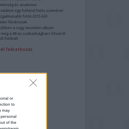
elenség és anatómia
rradalom egy holland fotós szemével
izgalmasabb fotók 2015-ből
elen fővárosiak
ülőben a nagy meztelen album
 meg a 48-as szabadságharc hőseiről
lt fotókat!
vél feliratkozás
sonal or
ection to
ou may
 personal
out of the
 downstream