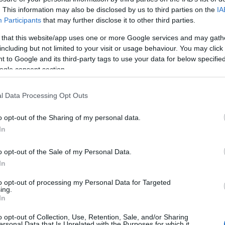
. This information may also be disclosed by us to third parties on the
IA
nek meg a Bompiani kiadó gondozásában. Három
Participants
that may further disclose it to other third parties.
nak csak mostanra sikerült megállapodni a naplók
 that this website/app uses one or more Google services and may gath
vel. Az emlékiratokat Mussolini naplói (I diari di
including but not limited to your visit or usage behaviour. You may click 
etben adják ki, novemberben az elsőt, majd
 to Google and its third-party tags to use your data for below specifi
ogle consent section.
 óta kereste Mussolini naplóit. Több hamisítvány
l Data Processing Opt Outs
tet, melyet 1957-ben anya és lánya, Rosa és Amalia
esztes naptárak oldalaira feljegyezve. Ezt a hamis
o opt-out of the Sharing of my personal data.
télte. Ugyanez lett a sorsa a fasiszta Roberto
In
zoli kiadó a kész könyvet semmisítette meg.
o opt-out of the Sale of my Personal Data.
rt Marcello Dell'Utri kormánypárti szenátor 2007-
In
Mussolini naplóit. Kezdetben annyit árult el, hogy a
ak az egyik tagja őrizte meg, mely 1945
to opt-out of processing my Personal Data for Targeted
ing.
t. A partizánt azonosították: a svájci állampolgár
In
 Renzóról volt szó, aki 1988-ban bekövetkezett
t dolgozott.
o opt-out of Collection, Use, Retention, Sale, and/or Sharing
ersonal Data that Is Unrelated with the Purposes for which it