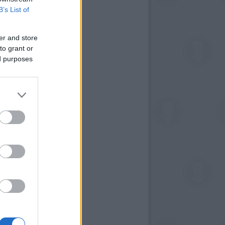
B’s List of
er and store
to grant or
ed purposes