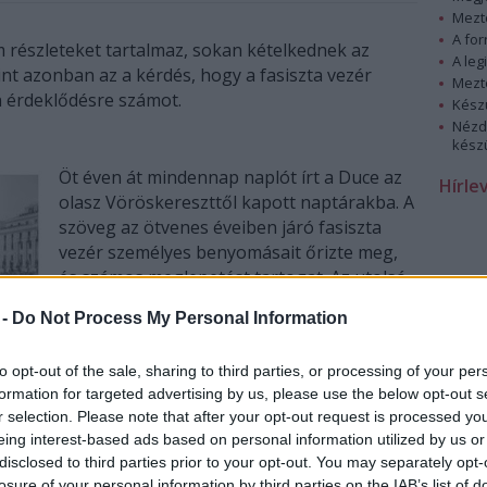
Mezt
A fo
m részleteket tartalmaz, sokan kételkednek az
A leg
int azonban az a kérdés, hogy a fasiszta vezér
Mezt
n érdeklődésre számot.
Kész
Nézd
készü
Öt éven át mindennap naplót írt a Duce az
Hírle
olasz Vöröskereszttől kapott naptárakba. A
szöveg az ötvenes éveiben járó fasiszta
vezér személyes benyomásait őrizte meg,
és számos meglepetést tartogat. Az utolsó
hónapok feljegyzései arról tanúskodnak,
 -
Do Not Process My Personal Information
hogy Mussolini egészen 1939-ig tartott a
háborútól, és minden eszközzel
to opt-out of the sale, sharing to third parties, or processing of your per
megpróbálta elhárítani. A kevesek, akik már
formation for targeted advertising by us, please use the below opt-out s
olvasták a naplókat, azt állítják,
r selection. Please note that after your opt-out request is processed y
megdöbbentő, milyen véleménnyel volt
eing interest-based ads based on personal information utilized by us or
őkről.
disclosed to third parties prior to your opt-out. You may separately opt-
losure of your personal information by third parties on the IAB’s list of