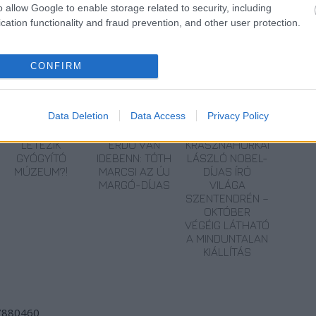
o allow Google to enable storage related to security, including
orú
cation functionality and fraud prevention, and other user protection.
CONFIRM
Data Deletion
Data Access
Privacy Policy
LÉTEZIK
ERDŐ VAN
KRASZNAHORKAI
GYÓGYÍTÓ
IDEBENN: TÓTH
LÁSZLÓ NOBEL-
MÚZEUM?!
MARCSI AZ ÚJ
DÍJAS ÍRÓ
MARGÓ-DÍJAS
VILÁGA
SZENTENDRÉN –
OKTÓBER
VÉGÉIG LÁTHATÓ
A MINDUNTALAN
KIÁLLÍTÁS
/7880460