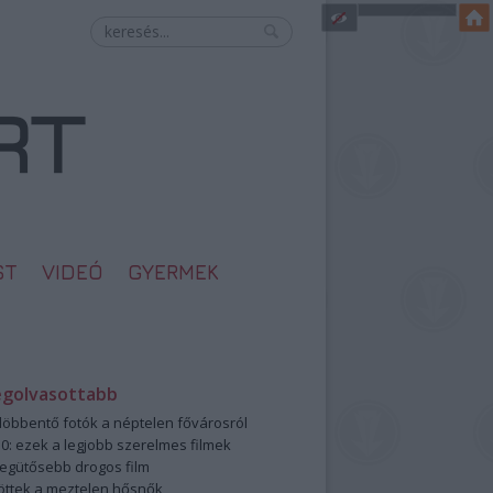
ST
VIDEÓ
GYERMEK
egolvasottabb
öbbentő fotók a néptelen fővárosról
0: ezek a legjobb szerelmes filmek
legütősebb drogos film
öttek a meztelen hősnők