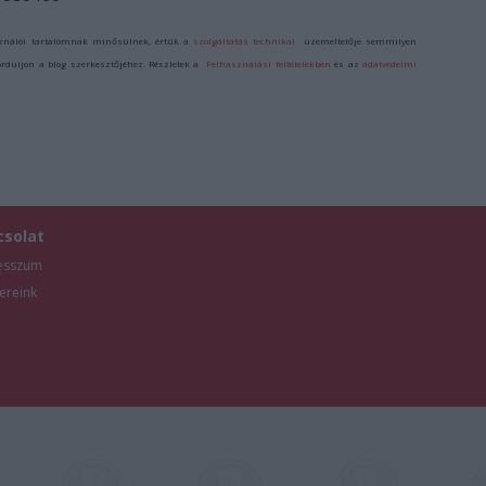
ználói tartalomnak minősülnek, értük a
szolgáltatás technikai
üzemeltetője semmilyen
forduljon a blog szerkesztőjéhez. Részletek a
Felhasználási feltételekben
és az
adatvédelmi
csolat
esszum
ereink