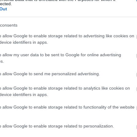
lected.
ténelemtudósok és a sajtó is kétkedéssel fogadta,
Out
venes évek elején a londoni Sotheby's aukciós ház
piani mégis üzletet látott a naplók
consents
o allow Google to enable storage related to advertising like cookies on
tiségi tanúsítványt adni. Néhány tudós hamisnak
evice identifiers in apps.
nt a naplók számos személyes részletet
o allow my user data to be sent to Google for online advertising
em tudott volna kitalálni" - hangúlyozta a
s.
arbi.
to allow Google to send me personalized advertising.
en megismerhetjük az eddig csak részletekben
orriere della Sera című napilap kulturális rovata,
o allow Google to enable storage related to analytics like cookies on
vitánál aggasztóbbnak tartja azt, hogy a fasiszta
evice identifiers in apps.
kességnek számít.
o allow Google to enable storage related to functionality of the website
o allow Google to enable storage related to personalization.