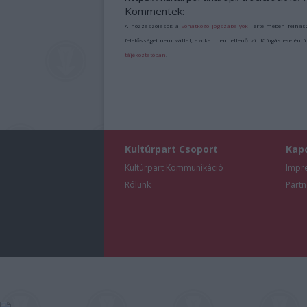
Kommentek:
A hozzászólások a
vonatkozó jogszabályok
értelmében felhas
felelősséget nem vállal, azokat nem ellenőrzi. Kifogás esetén 
tájékoztatóban
.
Kultúrpart Csoport
Kap
Kultúrpart Kommunikáció
Impr
Rólunk
Partn