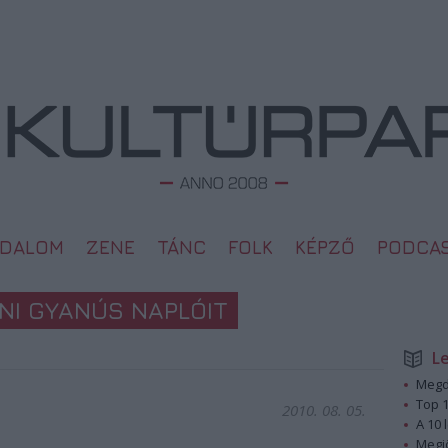
ODALOM
ZENE
TÁNC
FOLK
KÉPZŐ
PODCA
NI GYANÚS NAPLÓIT
L
Megd
Top 1
2010. 08. 05.
A 10 
Megj