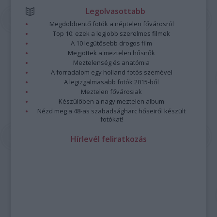
Legolvasottabb
Megdöbbentő fotók a néptelen fővárosról
Top 10: ezek a legjobb szerelmes filmek
A 10 legütősebb drogos film
Megjöttek a meztelen hősnők
Meztelenség és anatómia
A forradalom egy holland fotós szemével
A legizgalmasabb fotók 2015-ből
Meztelen fővárosiak
Készülőben a nagy meztelen album
Nézd meg a 48-as szabadságharc hőseiről készült
fotókat!
Hírlevél feliratkozás