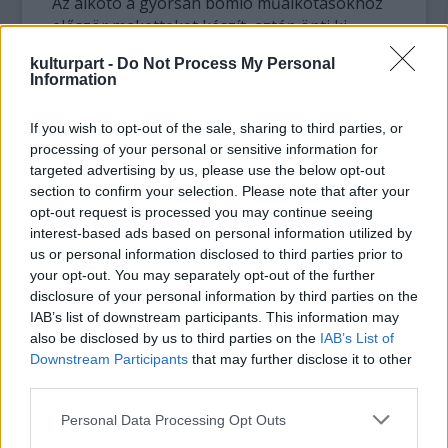
Az alkotó a gyorsan bomló műalkotásokhoz
először maketteket készít, aztán önti ki
színes zseléből az általa megálmodott
kulturpart -
Do Not Process My Personal
installációt. A drámai hatás érdekében
Information
kiállításokon általában alulról, vagy hátulról
világítják meg a félig meddig átlátszó
If you wish to opt-out of the sale, sharing to third parties, or
szobrokat.
processing of your personal or sensitive information for
targeted advertising by us, please use the below opt-out
A művésznő alkotásai olyan népszerűségre
section to confirm your selection. Please note that after your
tettek szert, hogy a San Francisco-t ábrázoló
opt-out request is processed you may continue seeing
zselé-installációja szerepelt többek közt a
interest-based ads based on personal information utilized by
The New York Times-ban, a Harper’s-ben és
us or personal information disclosed to third parties prior to
your opt-out. You may separately opt-out of the further
a San Francisco Magazinban is.
disclosure of your personal information by third parties on the
IAB’s list of downstream participants. This information may
Hogy mi lesz a szobrokkal a kiállítás után?
also be disclosed by us to third parties on the
IAB’s List of
Arra az alábbi videóban láthatunk egy példát,
Downstream Participants
that may further disclose it to other
mikor az arizonai Scottsdale zseléből készült
third parties.
mását maga Godzilla pusztította el.
Please note that this website/app uses one or more Google
Personal Data Processing Opt Outs
services and may gather and store information including but