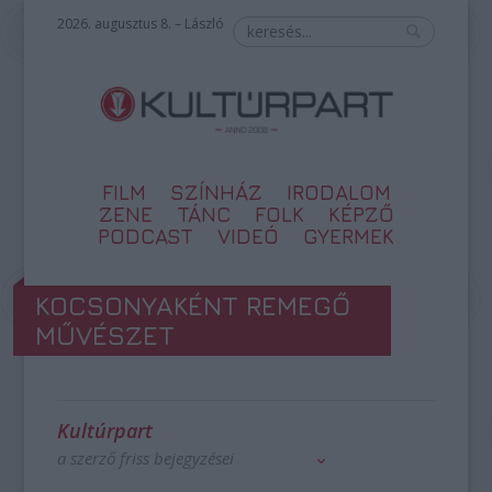
2026. augusztus 8. – László
FILM
SZÍNHÁZ
IRODALOM
ZENE
TÁNC
FOLK
KÉPZŐ
PODCAST
VIDEÓ
GYERMEK
KOCSONYAKÉNT REMEGŐ
MŰVÉSZET
Kultúrpart
a szerző friss bejegyzései