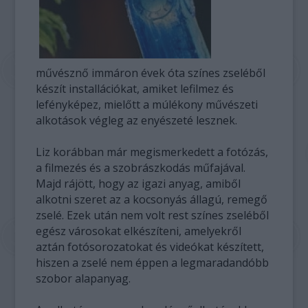
művésznő immáron évek óta színes zseléből
készít installációkat, amiket lefilmez és
lefényképez, mielőtt a múlékony művészeti
alkotások végleg az enyészeté lesznek.
Liz korábban már megismerkedett a fotózás,
a filmezés és a szobrászkodás műfajával.
Majd rájött, hogy az igazi anyag, amiből
alkotni szeret az a kocsonyás állagú, remegő
zselé. Ezek után nem volt rest színes zseléből
egész városokat elkészíteni, amelyekről
aztán fotósorozatokat és videókat készített,
hiszen a zselé nem éppen a legmaradandóbb
szobor alapanyag.