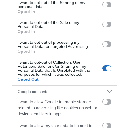
not limited to your visit or usage behaviour. You may click to
I want to opt-out of the Sharing of my
personal data.
grant or deny consent to Google and its third-party tags to
Opted In
use your data for below specified purposes in below Google
consent section.
I want to opt-out of the Sale of my
Personal Data.
Opted In
I want to opt-out of processing my
Personal Data for Targeted Advertising.
Opted In
I want to opt-out of Collection, Use,
Retention, Sale, and/or Sharing of my
Personal Data that Is Unrelated with the
Purposes for which it was collected.
Opted Out
Google consents
I want to allow Google to enable storage
related to advertising like cookies on web or
device identifiers in apps.
Amerika
Képzőművészet
Képző
I want to allow my user data to be sent to