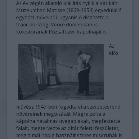
Az év végén állandó kiállítás nyílik a Vatikáni
Múzeumban Matisse (1869-1954) egyedülálló
egyházi műveiből, ugyanis ő díszítette a
franciaországi Vence domenikánus
kolostorának Rózsafüzér-kápolnáját is.
Az
idős
művész 1947-ben fogadta el a szerzetesrend
nővéreinek megbízását. Megrajzolta a
kápolna hatalmas üvegablakait, megfestette
falait, megtervezte az oltár feletti feszületet,
még a mai napig használt színes miseruhák is