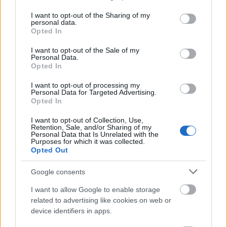
megítélése szerint leglaikusabb festője előtt
services and may gather and store information including but
nyitotta meg kapuit a Vatikáni Múzeum.
not limited to your visit or usage behaviour. You may click to
I want to opt-out of the Sharing of my
"Ez tartjuk az első lépésnek a múzeum
personal data.
grant or deny consent to Google and its third-party tags to
Opted In
modernizálása felé" - hangsúlyozta
use your data for below specified purposes in below Google
Forti.
consent section.
I want to opt-out of the Sale of my
Personal Data.
Opted In
I want to opt-out of processing my
Personal Data for Targeted Advertising.
Opted In
I want to opt-out of Collection, Use,
Retention, Sale, and/or Sharing of my
Personal Data that Is Unrelated with the
Purposes for which it was collected.
Opted Out
Google consents
I want to allow Google to enable storage
related to advertising like cookies on web or
device identifiers in apps.