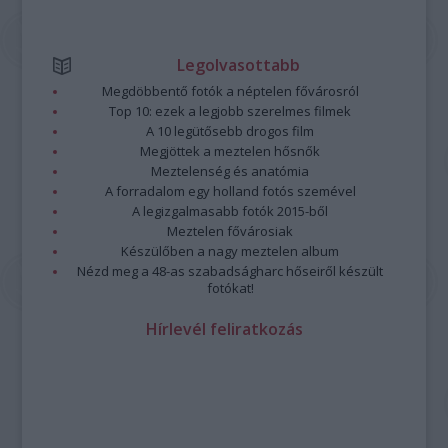
Legolvasottabb
Megdöbbentő fotók a néptelen fővárosról
Top 10: ezek a legjobb szerelmes filmek
A 10 legütősebb drogos film
Megjöttek a meztelen hősnők
Meztelenség és anatómia
A forradalom egy holland fotós szemével
A legizgalmasabb fotók 2015-ből
Meztelen fővárosiak
Készülőben a nagy meztelen album
Nézd meg a 48-as szabadságharc hőseiről készült
fotókat!
Hírlevél feliratkozás