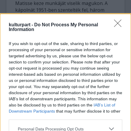
Matisse keze munkáját viselik magukon. A
kápolnát 1951-ben szentelték fel, három
évvel Matisse halála előtt. Vence-ben a
fauvizmus mestere meztelen táncosok
kulturpart -
Do Not Process My Personal
Information
helyett inkább Szűz Máriát festett gyermek
Jézussal és a Via Crucis keresztútját.
If you wish to opt-out of the sale, sharing to third parties, or
A kolostorban látható alkotások vázlatait,
processing of your personal or sensitive information for
targeted advertising by us, please use the below opt-out
rajzokat, terveket Matisse fia, Pierre
section to confirm your selection. Please note that after your
adományozta a Vatikánnak 1980-ban. A
opt-out request is processed you may continue seeing
vence-i rendfőnökasszony a kolostor
interest-based ads based on personal information utilized by
birtokában levő Matisse-skicceket küldte el
us or personal information disclosed to third parties prior to
Rómába azokkal a levelekkel, melyeket
your opt-out. You may separately opt-out of the further
Matisse a kolostort vezető Ágnes nővérrel
disclosure of your personal information by third parties on the
váltott. Az egyik levélben a művész
IAB’s list of downstream participants. This information may
megköszönte azt a sajtot és mézet, melyet az
also be disclosed by us to third parties on the
IAB’s List of
apácáktól kapott.
Downstream Participants
that may further disclose it to other
A XX. század egyik legnagyobb és az olasz
third parties.
művészettörténész, Carlo Giulio Argan
Please note that this website/app uses one or more Google
Personal Data Processing Opt Outs