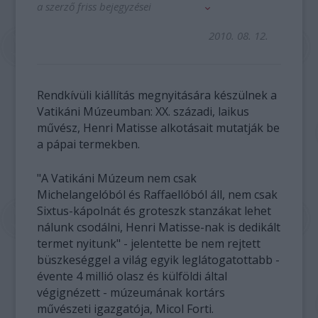
a szerző friss bejegyzései
2010. 08. 12.
Rendkívüli kiállítás megnyitására készülnek a
Vatikáni Múzeumban: XX. századi, laikus
művész, Henri Matisse alkotásait mutatják be
a pápai termekben.
"A Vatikáni Múzeum nem csak
Michelangelóból és Raffaellóból áll, nem csak
Sixtus-kápolnát és groteszk stanzákat lehet
nálunk csodálni, Henri Matisse-nak is dedikált
termet nyitunk" - jelentette be nem rejtett
büszkeséggel a világ egyik leglátogatottabb -
évente 4 millió olasz és külföldi által
végignézett - múzeumának kortárs
művészeti igazgatója, Micol Forti.