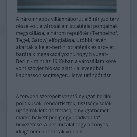
A háromnapos villámháborút előirányzó terv
része volt a városállam stratégiai pontjainak
megszállása, a három repülőtér (Tempelhof,
Tegel, Gatow) elfoglalása. Utóbbi révén
akarták a kelet-berlini stratégák és szovjet
barátaik megakadályozni, hogy Nyugat-
Berlin - mint az 1948-ban a városállam köré
vont szovjet blokád alatt - a levegőből
kaphasson segítséget, illetve utánpótlást.
A tervben szerepelt vezető nyugat-berlini
politikusok, rendőrtisztek, tisztségviselők,
újságírók letartóztatása, a nyugatnémet
márka helyett pedig egy "hadivaluta"
bevezetése. A berlini falat "egy bizonyos
ideig" nem bontották volna le.