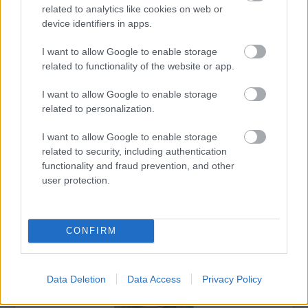
related to analytics like cookies on web or
bizonyítéka annak, hogy az NDK legfelső
device identifiers in apps.
szintű vezetői konkrét háborús tervvel
rendelkeztek Nyugat-Berlin lerohanására.
I want to allow Google to enable storage
related to functionality of the website or app.
I want to allow Google to enable storage
related to personalization.
Németország
Dokumentumfilm
Háború
Lavór
I want to allow Google to enable storage
related to security, including authentication
functionality and fraud prevention, and other
user protection.
CONFIRM
A BOLDOGSÁG NYOMÁBAN
Data Deletion
Data Access
Privacy Policy