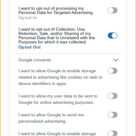
felszámolására. Szakemberek számára
viszont meglepő tény, hogy a konkrét terv
I want to opt-out of processing my
Personal Data for Targeted Advertising.
kidolgozása csak 1969-ben kezdődött -
Opted In
akkor, amikor a Brandt-kormány
megalakulásával elindult a Kelet és Nyugat
I want to opt-out of Collection, Use,
Retention, Sale, and/or Sharing of my
közötti enyhülés folyamata. Ennek
Personal Data that Is Unrelated with the
Purposes for which it was collected.
bizonyítékát pedig az összeesküvési
Opted Out
mániában szenvedő Erich Mielkének, a
keletnémet állambiztonsági minisztérium
Google consents
főnökének egyik feljegyzése képezi.
I want to allow Google to enable storage
related to advertising like cookies on web or
Az NDK nemzetvédelmi tanácsának 1969
device identifiers in apps.
októberében tartott ülésén hozta szóba
először egy hadseregtábornok a Nyugat-
I want to allow my user data to be sent to
Berlin elfoglalását célzó tervet. Előadásának
Google for online advertising purposes.
dokumentációja azonban - gyaníthatóan
1989 novemberében, a vértelen keletnémet
I want to allow Google to send me
forradalom idején - nyomtalanul eltűnt.
personalized advertising.
Fennmaradt viszont Mielkének az ülésről
I want to allow Google to enable storage
kézzel készített írásos feljegyzése. Ez a