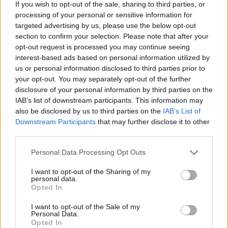
If you wish to opt-out of the sale, sharing to third parties, or
nagyobb erőt képviseltek, mint a
processing of your personal or sensitive information for
városállamban szolgálatot teljesítő, szinte
targeted advertising by us, please use the below opt-out
csak jelképes amerikai, brit és francia
section to confirm your selection. Please note that after your
egységek. Utóbbiak természetesen készek
opt-out request is processed you may continue seeing
lettek volna megvédelmezni Nyugat-Berlint a
interest-based ads based on personal information utilized by
túlerővel szemben, ám a küzdelem nyilván
us or personal information disclosed to third parties prior to
nem tartott volna hosszú ideig. A
your opt-out. You may separately opt-out of the further
dokumentumfilmben megszólaló Egon Bahr -
disclosure of your personal information by third parties on the
IAB’s list of downstream participants. This information may
aki később Willy Brandt kancellár tanácsadója
also be disclosed by us to third parties on the
IAB’s List of
lett - úgy vélekedett, hogy a fegyveres
Downstream Participants
that may further disclose it to other
ellenállás legföljebb 6-7 órán át tarthatott
third parties.
volna. Sokkal tovább a néhány tucat amerikai,
brit és francia páncélos sem tudta volna
Please note that this website/app uses one or more Google
Personal Data Processing Opt Outs
tartani magát az utcai harcokban.
services and may gather and store information including but
not limited to your visit or usage behaviour. You may click to
I want to opt-out of the Sharing of my
personal data.
grant or deny consent to Google and its third-party tags to
Mint Winfried Heinemann hadtörténész az
Opted In
use your data for below specified purposes in below Google
adásban elmondja, szinte minden nyugat-
consent section.
berlini sejtette, hogy az NDK-ban készülnek
I want to opt-out of the Sale of my
Personal Data.
az országba beékelődött "imperialista tüske"
Opted In