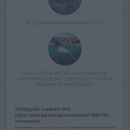
AZ ELSŐ AMERIKAI ŰRHAJÓSNŐ ÉLETE
DAVID ATTENBOROUGH ÚJ ÓCEÁNFILMJE
JÚNIUSBAN DEBÜTÁL: LENYŰGÖZŐ UTAZÁS A
TENGEREK MEGMENTÉSÉÉRT
A bejegyzés trackback címe:
https://kulturpart.hu/api/trackback/id/7880700
Kommentek:
A hozzászólások a
vonatkozó jogszabályok
értelmében felhasználói tartalomnak