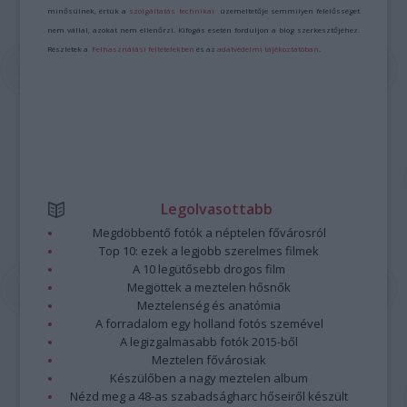
minősülnek, értük a
szolgáltatás technikai
üzemeltetője semmilyen felelősséget
nem vállal, azokat nem ellenőrzi. Kifogás esetén forduljon a blog szerkesztőjéhez.
Részletek a
Felhasználási feltételekben
és az
adatvédelmi tájékoztatóban
.
Legolvasottabb
Megdöbbentő fotók a néptelen fővárosról
Top 10: ezek a legjobb szerelmes filmek
A 10 legütősebb drogos film
Megjöttek a meztelen hősnők
Meztelenség és anatómia
A forradalom egy holland fotós szemével
A legizgalmasabb fotók 2015-ből
Meztelen fővárosiak
Készülőben a nagy meztelen album
Nézd meg a 48-as szabadságharc hőseiről készült