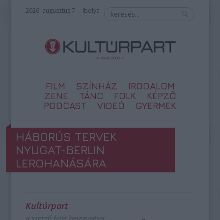
2026. augusztus 7. – Ibolya
FILM
SZÍNHÁZ
IRODALOM
ZENE
TÁNC
FOLK
KÉPZŐ
PODCAST
VIDEÓ
GYERMEK
HÁBORÚS TERVEK
NYUGAT-BERLIN
LEROHANÁSÁRA
Kultúrpart
a szerző friss bejegyzései