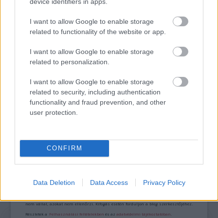
device identifiers in apps.
TITKOK: ITT A SHELBY OAKS – A GONOSZ
NYOMÁBAN MAGYAR ELŐZETESE
I want to allow Google to enable storage
related to functionality of the website or app.
I want to allow Google to enable storage
related to personalization.
I want to allow Google to enable storage
related to security, including authentication
SZÁGULDÁS, SÁRKÁNYOK, ROSSZFIÚK – A NYÁR
functionality and fraud prevention, and other
10 LEGKEDVELTEBB MOZIJA MAGYARORSZÁGON
user protection.
CONFIRM
A bejegyzés trackback címe:
https://kulturpart.hu/api/trackback/id/7881102
Kommentek:
Data Deletion
Data Access
Privacy Policy
A hozzászólások a
vonatkozó jogszabályok
értelmében felhasználói tartalomnak
minősülnek, értük a
szolgáltatás technikai
üzemeltetője semmilyen felelősséget
nem vállal, azokat nem ellenőrzi. Kifogás esetén forduljon a blog szerkesztőjéhez.
Részletek a
Felhasználási feltételekben
és az
adatvédelmi tájékoztatóban
.