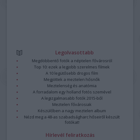
Legolvasottabb
Megdöbbentő fotók a néptelen fővárosról
Top 10: ezek a legjobb szerelmes filmek
A 10 legütősebb drogos film
Megjöttek a meztelen hősnők
Meztelenség és anatómia
A forradalom egy holland fotós szemével
A legizgalmasabb fotók 2015-ből
Meztelen fővárosiak
Készülőben a nagy meztelen album
Nézd meg a 48-as szabadságharc hőseiről készült
fotókat!
Hírlevél feliratkozás