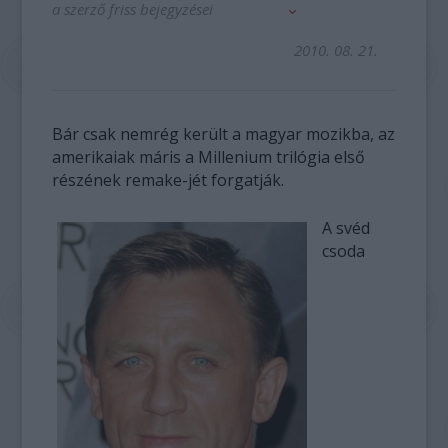
a szerző friss bejegyzései
2010. 08. 21.
Bár csak nemrég került a magyar mozikba, az
amerikaiak máris a Millenium trilógia első
részének remake-jét forgatják.
A svéd
csoda