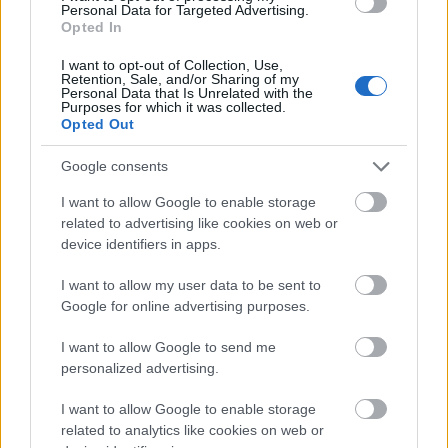
Personal Data for Targeted Advertising.
Opted In
I want to opt-out of Collection, Use,
Film
James Bond
Hollywoodi filmipar
Nem kötni, oldani
Retention, Sale, and/or Sharing of my
Personal Data that Is Unrelated with the
Purposes for which it was collected.
Opted Out
Google consents
I want to allow Google to enable storage
related to advertising like cookies on web or
device identifiers in apps.
SZEMBE MERSZ NÉZNI AZZAL, AKIVÉ
VÁLHATTÁL VOLNA?
I want to allow my user data to be sent to
Google for online advertising purposes.
I want to allow Google to send me
personalized advertising.
I want to allow Google to enable storage
related to analytics like cookies on web or
TERMÉSZETFELETTI ERŐK ÉS ELFELEDETT