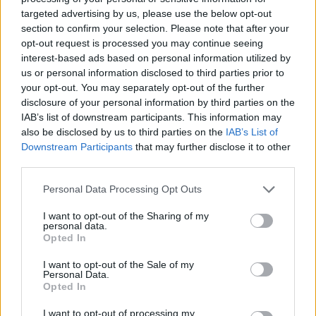
Ebből csak az Egyesült Államokban több mint
targeted advertising by us, please use the below opt-out
section to confirm your selection. Please note that after your
10 millió példány kelt el, ami azt jelenti, hogy
opt-out request is processed you may continue seeing
megjelenése óta az USA-ban minden
interest-based ads based on personal information utilized by
másodpercben vett valaki egy Larsson-
us or personal information disclosed to third parties prior to
thrillert.
your opt-out. You may separately opt-out of the further
disclosure of your personal information by third parties on the
Így aztán, nem is csoda, hogy készül a
IAB’s list of downstream participants. This information may
filmváltozat is.
also be disclosed by us to third parties on the
IAB’s List of
Downstream Participants
that may further disclose it to other
third parties.
A főszereplők kiválogatását sok pletyka
Please note that this website/app uses one or more Google
Personal Data Processing Opt Outs
előzte meg, a hírek szerint Brad Pitt is
services and may gather and store information including but
jelentkezett a főszerep eljátszására, ám most
not limited to your visit or usage behaviour. You may click to
I want to opt-out of the Sharing of my
végre nyilvánosságra került a stáblista. A
personal data.
grant or deny consent to Google and its third-party tags to
Opted In
filmeseket a hátborzongató műfaj egyik
use your data for below specified purposes in below Google
mestere, David Fincher irányítja, a két
consent section.
I want to opt-out of the Sale of my
főszerepet pedig Daniel Craig és Rooney
Personal Data.
Opted In
Mara játssza.
I want to opt-out of processing my