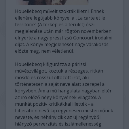
Houellebecq műveit szokták illetni. Ennek
ellenére legújabb könyve, a „La carte et le
territorie” (A térkép és a terület) őszi
megjelenése után már rögtön novemberben
elnyerte a nagy presztízsű Goncourt irodalmi
díjat. A könyv megjelenését nagy várakozás
előzte meg, nem véletlenül.
Houellebecq kifigurázza a párizsi
művészvilágot, köztük a részeges, ritkán
mosdó és rosszul öltözött írót, aki
történetesen a saját neve alatt szerepel a
könyvben. Ám a mű hangulata nagyban eltér
az író előző négy könyvének világától. A
munkát pozitív kritikákkal illették - a
Liberation nevű lap egyenesen mesterműnek
nevezte, és néhány cikk az új regényből
hiányzó perverzitás és iszlámellenesség