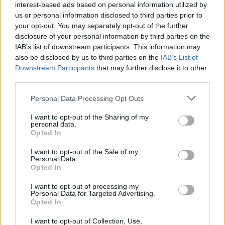
interest-based ads based on personal information utilized by
Ezenkívül azzal is megvádolták, hogy a
us or personal information disclosed to third parties prior to
regényében szereplő egyik rendőrtiszt
your opt-out. You may separately opt-out of the further
alakját a Francia Belügyminisztérium
disclosure of your personal information by third parties on the
honlapjáról másolta, a regénybeli hotel
IAB’s list of downstream participants. This information may
leírását pedig egy nyugat-francia hotel
also be disclosed by us to third parties on the
IAB’s List of
honlapjáról kölcsönözte.
Downstream Participants
that may further disclose it to other
third parties.
Houellebecq a Le Nouvel Observateurnak
Please note that this website/app uses one or more Google
Personal Data Processing Opt Outs
adott hétfői videointerjújában úgy
services and may gather and store information including but
nyilatkozott, hogy a plágium vádja
not limited to your visit or usage behaviour. You may click to
I want to opt-out of the Sharing of my
nevetséges és ez is csak egy azok közül,
personal data.
grant or deny consent to Google and its third-party tags to
Opted In
amikkel eddig illették. „Ha egyszer egy olyan
use your data for below specified purposes in below Google
súlyú szót használnak veled kapcsolatban,
consent section.
I want to opt-out of the Sale of my
mint a plágium, akkor - még ha nem is igaz -,
Personal Data.
Opted In
megmarad az emberek tudatában….úgy, mint
a rasszizmus.”
I want to opt-out of processing my
Personal Data for Targeted Advertising.
Opted In
Keverni a saját és a kiollózott szövegeket már
rég bevett szokás, olyanok is éltek vele, mint
I want to opt-out of Collection, Use,