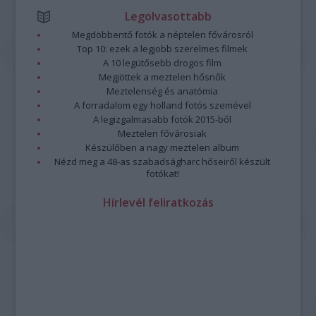
Legolvasottabb
Megdöbbentő fotók a néptelen fővárosról
Top 10: ezek a legjobb szerelmes filmek
A 10 legütősebb drogos film
Megjöttek a meztelen hősnők
Meztelenség és anatómia
A forradalom egy holland fotós szemével
A legizgalmasabb fotók 2015-ből
Meztelen fővárosiak
Készülőben a nagy meztelen album
Nézd meg a 48-as szabadságharc hőseiről készült
fotókat!
Hírlevél feliratkozás