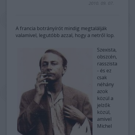
2010. 09. 07.
A francia botrányírót mindig megtalálják
valamivel, legutóbb azzal, hogy a netről lop.
Szexista,
obszcén,
rasszista
- és ez
csak
néhány
azok
közül a
jelzők
közül,
amivel
Michel