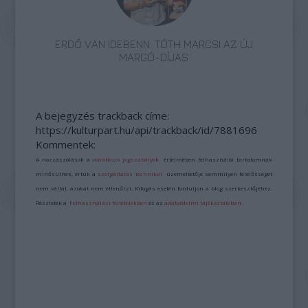
ERDŐ VAN IDEBENN: TÓTH MARCSI AZ ÚJ
MARGÓ-DÍJAS
A bejegyzés trackback címe:
https://kulturpart.hu/api/trackback/id/7881696
Kommentek:
A hozzászólások a
vonatkozó jogszabályok
értelmében felhasználói tartalomnak
minősülnek, értük a
szolgáltatás technikai
üzemeltetője semmilyen felelősséget
nem vállal, azokat nem ellenőrzi. Kifogás esetén forduljon a blog szerkesztőjéhez.
Részletek a
Felhasználási feltételekben
és az
adatvédelmi tájékoztatóban
.