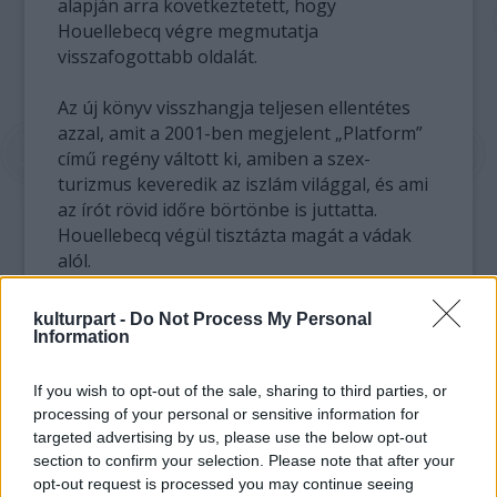
alapján arra következtetett, hogy
Houellebecq végre megmutatja
visszafogottabb oldalát.
Az új könyv visszhangja teljesen ellentétes
azzal, amit a 2001-ben megjelent „Platform”
című regény váltott ki, amiben a szex-
turizmus keveredik az iszlám világgal, és ami
az írót rövid időre börtönbe is juttatta.
Houellebecq végül tisztázta magát a vádak
alól.
Ám hétfőn a Spanyolországban élő író
kulturpart -
Do Not Process My Personal
megint kereszttűzbe került, amikor is a
Information
slate.fr francia website azzal vádolta meg,
hogy a regénye jelentős részét a Wikipediáról
If you wish to opt-out of the sale, sharing to third parties, or
másolta. A Possibility of Plagiarism”( A
processing of your personal or sensitive information for
plágium valószínűsége) című írás bemutat
targeted advertising by us, please use the below opt-out
section to confirm your selection. Please note that after your
legalább három olyan részt, amit az író a
opt-out request is processed you may continue seeing
francia nyelvű online enciklopédiáról másolt.