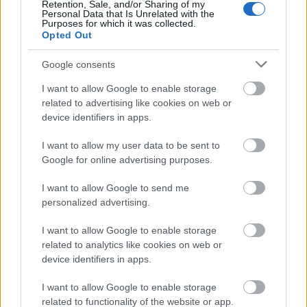
az argentin Jorge Luis Borges - magyarázta
Retention, Sale, and/or Sharing of my
Personal Data that Is Unrelated with the
Houellebecq.
Purposes for which it was collected.
Opted Out
Amíg a legtöbb francia kritikus meleg
Google consents
fogadtatásban részesítette a „Le carte et le
territorie”-t, elsőként a 2005-ös „Possibility
I want to allow Google to enable storage
of an Island” megjelenése óta, egy író a
related to advertising like cookies on web or
Goncourt-díj döntőbizottságából kétségbe
device identifiers in apps.
vonta Houellebecq díjhoz való jogát.
I want to allow my user data to be sent to
Michel Houellebecqet 1990-ben ismerte meg
Google for online advertising purposes.
a közönség, első könyve, a „Les Particules
I want to allow Google to send me
elementaries” (Atomised) megjelenésekor,
personalized advertising.
amit a kritikusok is jól fogadtak.
I want to allow Google to enable storage
related to analytics like cookies on web or
device identifiers in apps.
Kultúra
Irodalom
Szépirodalom
Botrány
I want to allow Google to enable storage
related to functionality of the website or app.