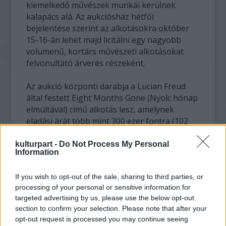
kiemelkedő művészek munkái kerülnek
kalapács alá. Az aukciósház hétfői
bejelentése szerint az alkotásokra október
15-16-án lehet majd licitálni egy nagyobb
volumenű, kortárs művészeti alkotásokat
felvonultató árverés részeként.
Az aukció központi darabja a Lucian Freud
által festett Eight Months Gone (Nyolc hónap
elmúltával) című alkotás lesz, amelynek
eladási árát több mint 300 ezer fontra (102
millió forint) becsülik. A brit származású
Freud, akinek további két alkotása is a Hall-
kulturpart -
Do Not Process My Personal
Information
gyűjtemény részét képezi, sokak szemében
az egyik legnagyobb ma élő kortárs festő.
If you wish to opt-out of the sale, sharing to third parties, or
processing of your personal or sensitive information for
targeted advertising by us, please use the below opt-out
section to confirm your selection. Please note that after your
opt-out request is processed you may continue seeing