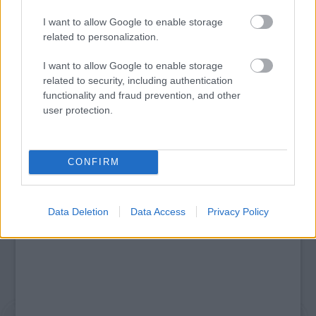
I want to allow Google to enable storage
related to personalization.
KÉT HANGON
I want to allow Google to enable storage
related to security, including authentication
functionality and fraud prevention, and other
user protection.
A bejegyzés trackback címe:
https://kulturpart.hu/api/trackback/id/7881680
Kommentek:
A hozzászólások a
vonatkozó jogszabályok
értelmében felhasználói tartalomnak
CONFIRM
minősülnek, értük a
szolgáltatás technikai
üzemeltetője semmilyen felelősséget
nem vállal, azokat nem ellenőrzi. Kifogás esetén forduljon a blog szerkesztőjéhez.
Részletek a
Felhasználási feltételekben
és az
adatvédelmi tájékoztatóban
.
Data Deletion
Data Access
Privacy Policy