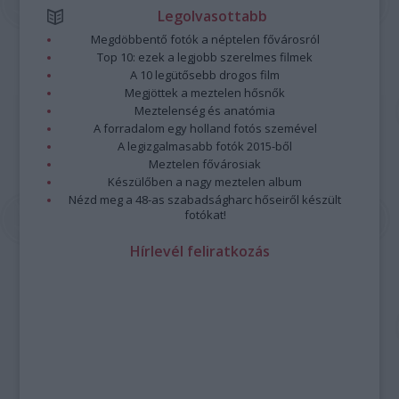
Legolvasottabb
Megdöbbentő fotók a néptelen fővárosról
Top 10: ezek a legjobb szerelmes filmek
A 10 legütősebb drogos film
Megjöttek a meztelen hősnők
Meztelenség és anatómia
A forradalom egy holland fotós szemével
A legizgalmasabb fotók 2015-ből
Meztelen fővárosiak
Készülőben a nagy meztelen album
Nézd meg a 48-as szabadságharc hőseiről készült
fotókat!
Hírlevél feliratkozás