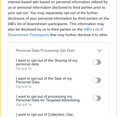
interest-based ads based on personal information utilized by
us or personal information disclosed to third parties prior to
your opt-out. You may separately opt-out of the further
disclosure of your personal information by third parties on the
IAB’s list of downstream participants. This information may
also be disclosed by us to third parties on the
IAB’s List of
Downstream Participants
that may further disclose it to other
third parties.
Jerry Hall 1990 és 1999 között a Rolling Stone
Please note that this website/app uses one or more Google
Personal Data Processing Opt Outs
együttes frontemberének, Mick Jaggernek
services and may gather and store information including but
volt a felesége.
not limited to your visit or usage behaviour. You may click to
I want to opt-out of the Sharing of my
personal data.
grant or deny consent to Google and its third-party tags to
Opted In
Az 54 éves Hall azt mondta, hogy az örökölt
use your data for below specified purposes in below Google
műalkotások eladásával részint a múltjával is
consent section.
I want to opt-out of the Sale of my
Personal Data.
szakítani akar.
Opted In
I want to opt-out of processing my
Personal Data for Targeted Advertising.
Opted In
Rolling Stones
Festészet
Képző
I want to opt-out of Collection, Use,