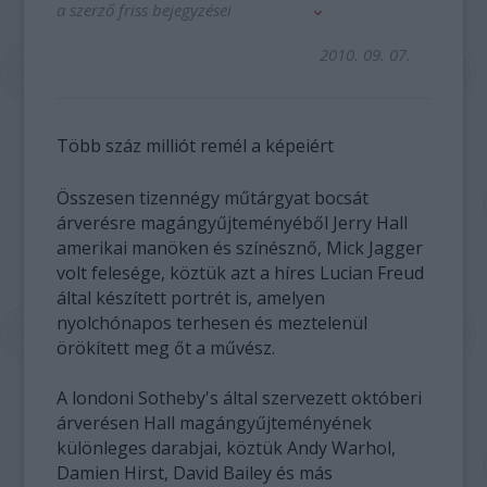
a szerző friss bejegyzései
2010. 09. 07.
Több száz milliót remél a képeiért
Összesen tizennégy műtárgyat bocsát
árverésre magángyűjteményéből Jerry Hall
amerikai manöken és színésznő, Mick Jagger
volt felesége, köztük azt a híres Lucian Freud
által készített portrét is, amelyen
nyolchónapos terhesen és meztelenül
örökített meg őt a művész.
A londoni Sotheby's által szervezett októberi
árverésen Hall magángyűjteményének
különleges darabjai, köztük Andy Warhol,
Damien Hirst, David Bailey és más