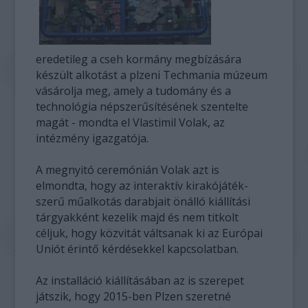
eredetileg a cseh kormány megbízására
készült alkotást a plzeni Techmania múzeum
vásárolja meg, amely a tudomány és a
technológia népszerűsítésének szentelte
magát - mondta el Vlastimil Volak, az
intézmény igazgatója.
A megnyitó ceremónián Volak azt is
elmondta, hogy az interaktív kirakójáték-
szerű műalkotás darabjait önálló kiállítási
tárgyakként kezelik majd és nem titkolt
céljuk, hogy közvitát váltsanak ki az Európai
Uniót érintő kérdésekkel kapcsolatban.
Az installáció kiállításában az is szerepet
játszik, hogy 2015-ben Plzen szeretné