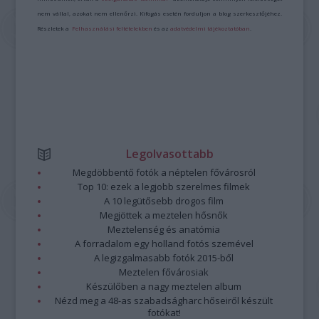
nem vállal, azokat nem ellenőrzi. Kifogás esetén forduljon a blog szerkesztőjéhez.
Részletek a
Felhasználási feltételekben
és az
adatvédelmi tájékoztatóban
.
Legolvasottabb
Megdöbbentő fotók a néptelen fővárosról
Top 10: ezek a legjobb szerelmes filmek
A 10 legütősebb drogos film
Megjöttek a meztelen hősnők
Meztelenség és anatómia
A forradalom egy holland fotós szemével
A legizgalmasabb fotók 2015-ből
Meztelen fővárosiak
Készülőben a nagy meztelen album
Nézd meg a 48-as szabadságharc hőseiről készült
fotókat!