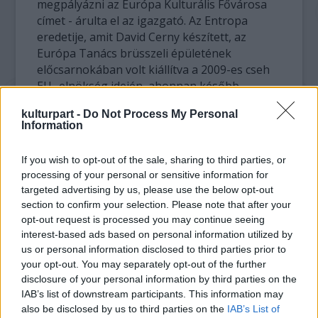
megpályázni az Európa Kulturális Fővárosa
címet - árulta el az igazgató. Az Entropa
eredetije, amit David Cerny készített, az
Európa Tanács brüsszeli épületének
előcsarnokában volt kiállítva a 2009-es cseh
EU- elnökség idején, ahonnan később
Prágába szállították.
kulturpart -
Do Not Process My Personal
Information
A cseh kormány eredetileg azzal bízta meg
Cernyt, hogy rendeljen a tagállamokból egy-
If you wish to opt-out of the sale, sharing to third parties, or
egy jellemző alkotást, miként látják a
processing of your personal or sensitive information for
művészek saját hazájukat. A prágai művész
targeted advertising by us, please use the below opt-out
azonban egyedül készítette el a művet és úgy
section to confirm your selection. Please note that after your
mutatta be, mint 26 - a kiállítási katalógusban
opt-out request is processed you may continue seeing
fiktív nevekkel és életrajzokkal szereplő -
interest-based ads based on personal information utilized by
európai művész kollektív alkotását.
us or personal information disclosed to third parties prior to
your opt-out. You may separately opt-out of the further
disclosure of your personal information by third parties on the
Az installációban Németországot
IAB’s list of downstream participants. This information may
autópályadarabokból kirakott horogkereszt
also be disclosed by us to third parties on the
IAB’s List of
jeleníti meg, Franciaország térképét egy