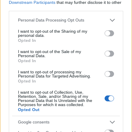
Downstream Participants
that may further disclose it to other
hatalmas "sztrájk" felirat csúfítja, míg
third parties.
Hollandiát úgy ábrázolták, hogy néhány
mecset tornya kandikál ki a területet
Please note that this website/app uses one or more Google
Personal Data Processing Opt Outs
elárasztó vízből. Itáliát keresztül-kasul
services and may gather and store information including but
not limited to your visit or usage behaviour. You may click to
I want to opt-out of the Sharing of my
labdával önkielégítő focisták "jelképezik", míg
personal data.
grant or deny consent to Google and its third-party tags to
Lengyelországot a melegek zászlóját tartó
Opted In
use your data for below specified purposes in below Google
papok csoportja díszíti. A jelképes
consent section.
I want to opt-out of the Sale of my
Magyarország dinnyékből, szalámiból és
Personal Data.
kolbászból készült.
Opted In
I want to opt-out of processing my
A Techmania körülbelül 10,2 millió cseh
Personal Data for Targeted Advertising.
koronát (119 millió forint) fizet a mintegy
Opted In
nyolc tonnás műalkotásért. A számos elemből
I want to opt-out of Collection, Use,
felépülő, 16,5-ször 16,5 méteres installációt
Retention, Sale, and/or Sharing of my
azonban csak a múzeum egyik
Personal Data that Is Unrelated with the
Purposes for which it was collected.
rekonstruálatlan részében tudják elhelyezni,
Opted Out
ahová a látogatók nem léphetnek be, így csak
három hatalmas ablakon keresztül
Google consents
csodálhatják majd meg a művet.