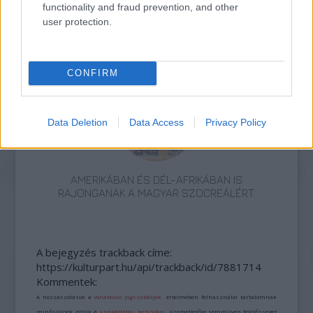
functionality and fraud prevention, and other
user protection.
A MŰVÉSZET MINDENKIÉ!
CONFIRM
Data Deletion
Data Access
Privacy Policy
AMERIKÁBAN ÉS DÉL-AFRIKÁBAN IS
RAJONGANAK A MAGYAR SZOCREÁLÉRT
A bejegyzés trackback címe:
https://kulturpart.hu/api/trackback/id/7881714
Kommentek:
A hozzászólások a
vonatkozó jogszabályok
értelmében felhasználói tartalomnak
minősülnek, értük a
szolgáltatás technikai
üzemeltetője semmilyen felelősséget