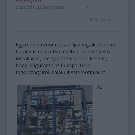
a szerző friss bejegyzései
2010. 09. 07.
Egy cseh múzeum vásárolja meg akorábban
hatalmas nemzetközi felháborodást keltő
installációt, amely a azzal a céllal készült,
hogy kifigurázza az Európai Unió
tagországairól kialakult sztereotípiákat.
Az