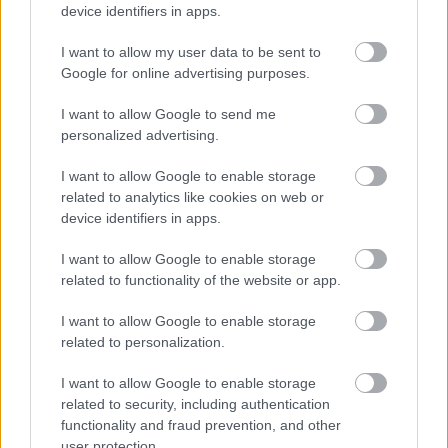
device identifiers in apps.
BÉRLETTEL A ZENEAKADÉMIÁRA
I want to allow my user data to be sent to
Google for online advertising purposes.
I want to allow Google to send me
personalized advertising.
I want to allow Google to enable storage
IDÉN IS A GYEREK SZIGETTEL KEZDŐDIK A
related to analytics like cookies on web or
VAKÁCIÓ
device identifiers in apps.
I want to allow Google to enable storage
related to functionality of the website or app.
A bejegyzés trackback címe:
https://kulturpart.hu/api/trackback/id/7881760
I want to allow Google to enable storage
Kommentek:
related to personalization.
A hozzászólások a
vonatkozó jogszabályok
értelmében felhasználói tartalomnak
minősülnek, értük a
szolgáltatás technikai
üzemeltetője semmilyen felelősséget
I want to allow Google to enable storage
nem vállal, azokat nem ellenőrzi. Kifogás esetén forduljon a blog szerkesztőjéhez.
related to security, including authentication
Részletek a
Felhasználási feltételekben
és az
adatvédelmi tájékoztatóban
.
functionality and fraud prevention, and other
user protection.