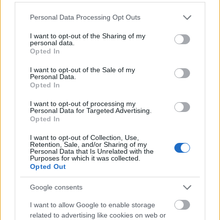
szebenyi.agnes@szinhaziintezet.hu
Please note that this website/app uses one or more Google
Personal Data Processing Opt Outs
services and may gather and store information including but
not limited to your visit or usage behaviour. You may click to
I want to opt-out of the Sharing of my
personal data.
grant or deny consent to Google and its third-party tags to
Opted In
Pályázat
Gyermek
Komolyzene
Művelődés
Intézmények
use your data for below specified purposes in below Google
consent section.
I want to opt-out of the Sale of my
Personal Data.
Opted In
I want to opt-out of processing my
Personal Data for Targeted Advertising.
Opted In
I want to opt-out of Collection, Use,
SZAVAKKAL FESTENI
Retention, Sale, and/or Sharing of my
Personal Data that Is Unrelated with the
Purposes for which it was collected.
Opted Out
Google consents
I want to allow Google to enable storage
related to advertising like cookies on web or