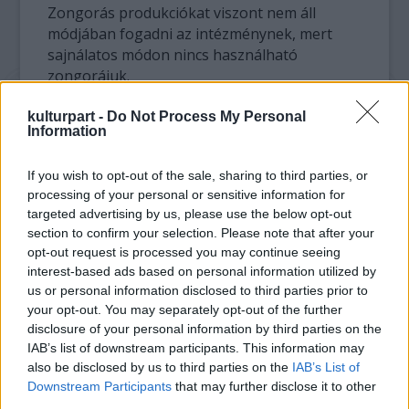
Zongorás produkciókat viszont nem áll
módjában fogadni az intézménynek, mert
sajnálatos módon nincs használható
zongorájuk.
A koncert helyszíne: Bajor Gizi
kulturpart -
Do Not Process My Personal
Information
Színészmúzeum (XII. k. Stromfeld Aurél u. 16.)
Időpontja: 2010. november 12. 15 óra
If you wish to opt-out of the sale, sharing to third parties, or
Jelentkezési határidő: 2010. október 15.
processing of your personal or sensitive information for
péntek
targeted advertising by us, please use the below opt-out
A produkciók időtartama: maximum 10 perc
section to confirm your selection. Please note that after your
opt-out request is processed you may continue seeing
A jelentkezők számától függően tervezik
interest-based ads based on personal information utilized by
az előzetes meghallgatást. Ennek részleteiről
us or personal information disclosed to third parties prior to
a jelentkezési határidőt követő napokban
your opt-out. You may separately opt-out of the further
adnak fölvilágosítást.
disclosure of your personal information by third parties on the
IAB’s list of downstream participants. This information may
also be disclosed by us to third parties on the
IAB’s List of
További információ: Szebényi Ágnes
Downstream Participants
that may further disclose it to other
1 375 1184/105.m.
third parties.