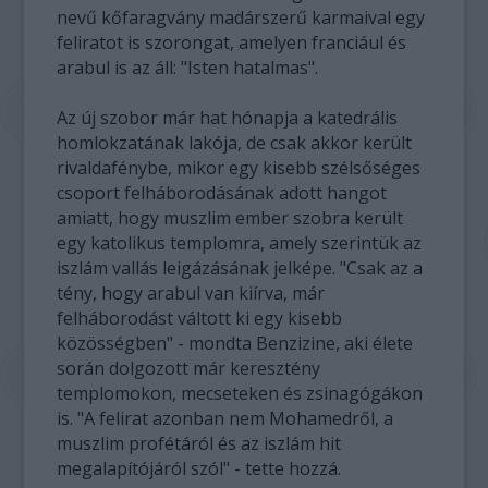
nevű kőfaragvány madárszerű karmaival egy
feliratot is szorongat, amelyen franciául és
arabul is az áll: "Isten hatalmas".
Az új szobor már hat hónapja a katedrális
homlokzatának lakója, de csak akkor került
rivaldafénybe, mikor egy kisebb szélsőséges
csoport felháborodásának adott hangot
amiatt, hogy muszlim ember szobra került
egy katolikus templomra, amely szerintük az
iszlám vallás leigázásának jelképe. "Csak az a
tény, hogy arabul van kiírva, már
felháborodást váltott ki egy kisebb
közösségben" - mondta Benzizine, aki élete
során dolgozott már keresztény
templomokon, mecseteken és zsinagógákon
is. "A felirat azonban nem Mohamedről, a
muszlim profétáról és az iszlám hit
megalapítójáról szól" - tette hozzá.