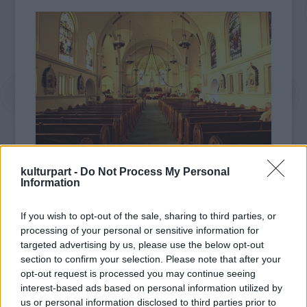
kulturpart -
Do Not Process My Personal
Information
Az Algériában született 59 éves Benzizine
1973-ban kezdett el dolgozni a világörökségi
If you wish to opt-out of the sale, sharing to third parties, or
helyszínek közé tartozó épületen. "Mikor 37
processing of your personal or sensitive information for
évvel ezelőtt elkezdtem templomokon
targeted advertising by us, please use the below opt-out
dolgozni, még bűnnek számított, ha egy
section to confirm your selection. Please note that after your
muszlim mecseten kívül más vallás szent
opt-out request is processed you may continue seeing
helyére is belépett" - mondta a férfi, aki úgy
interest-based ads based on personal information utilized by
tekint a róla mintázott vízköpőre, mint "a
us or personal information disclosed to third parties prior to