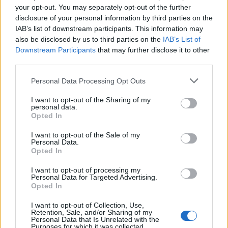
béke és a tolerancia üzenetére", de
your opt-out. You may separately opt-out of the further
ugyanakkor mulattatja is a dolog. "Úgy néz ki,
disclosure of your personal information by third parties on the
mint én. A füleket leszámítva, amely úgy áll,
IAB’s list of downstream participants. This information may
also be disclosed by us to third parties on the
IAB’s List of
mint az ördögé, de a szobrász elmagyarázta,
Downstream Participants
that may further disclose it to other
hogy az angyaloknak is hegyes fülük van".
third parties.
A legtöbbször groteszk teremtményeket
megformázó vízköpők a középkorban élték
Please note that this website/app uses one or more Google
Personal Data Processing Opt Outs
virágkorukat, és a francia templomok kedvelt
services and may gather and store information including but
díszítőelemei voltak. Nemcsak a
not limited to your visit or usage behaviour. You may click to
I want to opt-out of the Sharing of my
personal data.
vízelvezetésért, hanem az ördög távol
grant or deny consent to Google and its third-party tags to
Opted In
use your data for below specified purposes in below Google
tartásáért is feleltek. "Régi hagyomány, hogy
consent section.
szobrot emelnek annak a mesterembernek,
I want to opt-out of the Sale of my
Personal Data.
aki sokat dolgozott az építkezésen, akár csak
Opted In
viccből, gúnyból, vagy valódi tiszteletből" -
mondta Michel Cacaud, a lyoni katedrális
I want to opt-out of processing my
Personal Data for Targeted Advertising.
papja.
Opted In
Franciaországban az iszlám a második vallás,
és az ország ennek megfelelően igyekszik
I want to opt-out of Collection, Use,
Retention, Sale, and/or Sharing of my
mindent megtenni a muszlimok békés
Personal Data that Is Unrelated with the
Purposes for which it was collected.