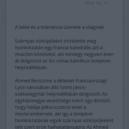
2010. 09. 11.
A béke és a tolerancia üzenete a világnak
Szárnyas vízköpőként örökítette meg
homlokzatán egy francia katedrális azt a
muszlim kőművest, aki mintegy negyven éven
át dolgozott az ősi római katolikus templom
helyreállításán.
Ahmed Benzizine a délkelet-franciaországi
Lyon városában álló Szent János-
székesegyház helyreállításán dolgozott. Az
egyházmegye vezetősége ezért úgy döntött,
hogy hálája jeléül szobrot emel a
mesterembernek, aki így a templom
homlokzatának egyik szárnyas vízköpőjeként
tett szert örök halhatatlanságra. Az Ahmed