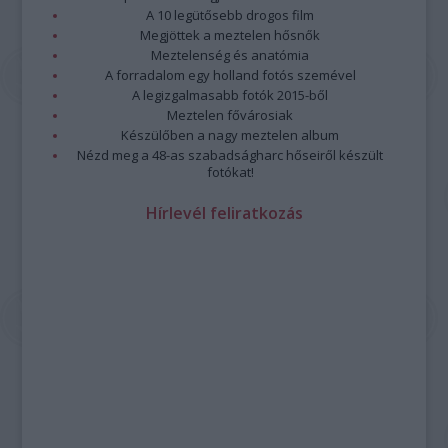
A 10 legütősebb drogos film
Megjöttek a meztelen hősnők
Meztelenség és anatómia
A forradalom egy holland fotós szemével
A legizgalmasabb fotók 2015-ből
Meztelen fővárosiak
Készülőben a nagy meztelen album
Nézd meg a 48-as szabadságharc hőseiről készült
fotókat!
Hírlevél feliratkozás