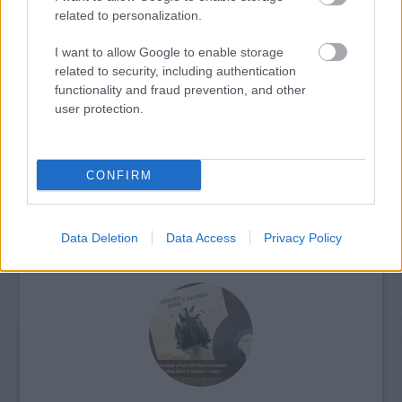
related to personalization.
I want to allow Google to enable storage
„AZ EMBERT EMBERRÉ TETTE…” – VASÁRNAP
related to security, including authentication
ZÁRT A DOMBOS FEST
functionality and fraud prevention, and other
user protection.
CONFIRM
„NEM TÖBB EZER EMBERRE UTAZUNK, HANEM
Data Deletion
Data Access
Privacy Policy
EGY VÁLOGATOTT TÁRSASÁGRA”