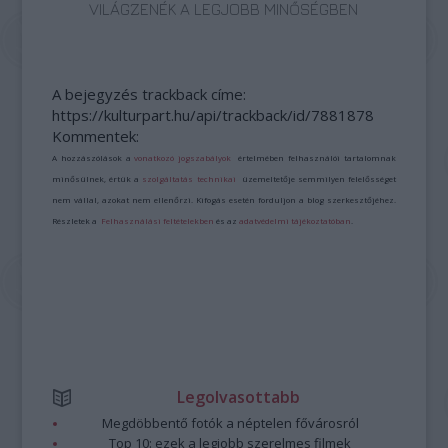
VILÁGZENÉK A LEGJOBB MINŐSÉGBEN
A bejegyzés trackback címe:
https://kulturpart.hu/api/trackback/id/7881878
Kommentek:
A hozzászólások a
vonatkozó jogszabályok
értelmében felhasználói tartalomnak
minősülnek, értük a
szolgáltatás technikai
üzemeltetője semmilyen felelősséget
nem vállal, azokat nem ellenőrzi. Kifogás esetén forduljon a blog szerkesztőjéhez.
Részletek a
Felhasználási feltételekben
és az
adatvédelmi tájékoztatóban
.
Legolvasottabb
Megdöbbentő fotók a néptelen fővárosról
Top 10: ezek a legjobb szerelmes filmek