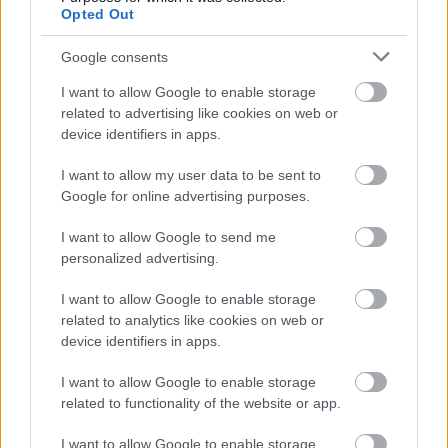
integrálásáért, amit azonban gyakran
Opted Out
megnehezítenek az iszlámfóbia olyan
megnyilvánulásai, mint a muszlim sírok
Google consents
meggyalázása, vagy a mecsetek elleni
támadások. A lyoni egyházközösség
I want to allow Google to enable storage
related to advertising like cookies on web or
mindenesetre örömmel fogadta az új
device identifiers in apps.
vízköpőt, amely szerintük két hagyományt is
ápol: egy kőműves munkája előtt tiszteleg,
I want to allow my user data to be sent to
valamint ábrázolja a keresztény-iszlám
Google for online advertising purposes.
párbeszédet, amely fontos szerepet játszik
Lyon vallási történetében.
I want to allow Google to send me
personalized advertising.
I want to allow Google to enable storage
related to analytics like cookies on web or
Katolikus
Építészet
Vallás
Lavór
device identifiers in apps.
I want to allow Google to enable storage
related to functionality of the website or app.
I want to allow Google to enable storage