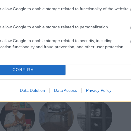
gadja a választ a kérdéseinkre. Azt is
o allow Google to enable storage related to functionality of the website
en szeretnénk a térképen tájékozódni, ugyanis az
lv is rendelkezésére áll.
o allow Google to enable storage related to personalization.
, hogy a térkép folyamatos fejlesztés alatt áll, így
ok, amiket jelezhetünk a szerkesztők felé, ezzel
o allow Google to enable storage related to security, including
t.
cation functionality and fraud prevention, and other user protection.
CONFIRM
Data Deletion
Data Access
Privacy Policy