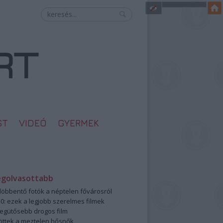
ST
VIDEÓ
GYERMEK
egolvasottabb
öbbentő fotók a néptelen fővárosról
0: ezek a legjobb szerelmes filmek
legütősebb drogos film
öttek a meztelen hősnők