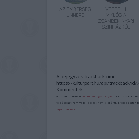
AZ EMBERSÉG
VECSEI H.
ÜNNEPE
MIKLÓS A
ZSÁMBÉKI NYÁRI
SZÍNHÁZRÓL
A bejegyzés trackback címe:
https://kulturpart.hu/api/trackback/id
Kommentek:
A hozzászólások a
vonatkozó jogszabályok
értelmében felhas
felelősséget nem vállal, azokat nem ellenőrzi. Kifogás esetén 
tájékoztatóban
.