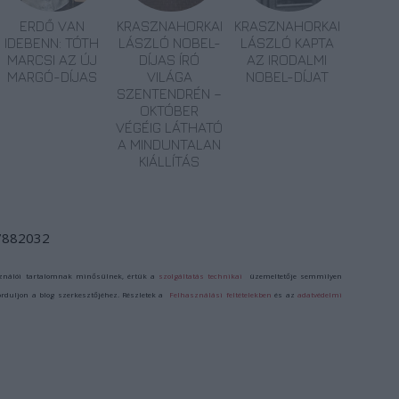
ERDŐ VAN
KRASZNAHORKAI
KRASZNAHORKAI
IDEBENN: TÓTH
LÁSZLÓ NOBEL-
LÁSZLÓ KAPTA
MARCSI AZ ÚJ
DÍJAS ÍRÓ
AZ IRODALMI
MARGÓ-DÍJAS
VILÁGA
NOBEL-DÍJAT
SZENTENDRÉN –
OKTÓBER
VÉGÉIG LÁTHATÓ
A MINDUNTALAN
KIÁLLÍTÁS
/7882032
ználói tartalomnak minősülnek, értük a
szolgáltatás technikai
üzemeltetője semmilyen
forduljon a blog szerkesztőjéhez. Részletek a
Felhasználási feltételekben
és az
adatvédelmi