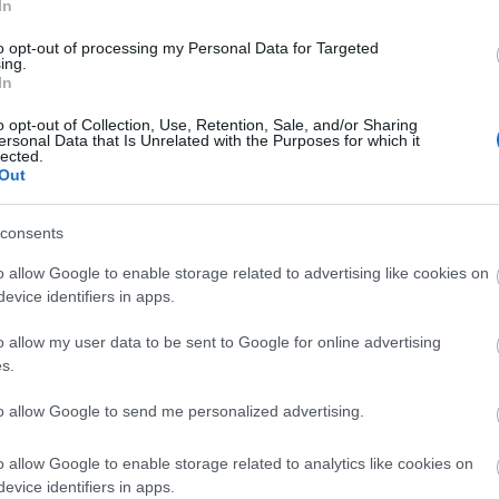
In
to opt-out of processing my Personal Data for Targeted
ing.
In
o opt-out of Collection, Use, Retention, Sale, and/or Sharing
ersonal Data that Is Unrelated with the Purposes for which it
lected.
Out
consents
o allow Google to enable storage related to advertising like cookies on
evice identifiers in apps.
o allow my user data to be sent to Google for online advertising
s.
ltozatán
bolyonghatunk az egerünk és
to allow Google to send me personalized advertising.
ényes, színes, és a Tolkien – olvasóknak már
ikán egy egérmozdulattal körbepásztázhatjuk a
o allow Google to enable storage related to analytics like cookies on
re, és ha nem lennénk tisztában a hely
evice identifiers in apps.