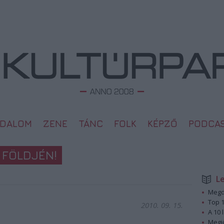
ODALOM
ZENE
TÁNC
FOLK
KÉPZŐ
PODCA
 FÖLDJÉN!
L
Megd
Top 1
2010. 09. 15.
A 10 
Megj