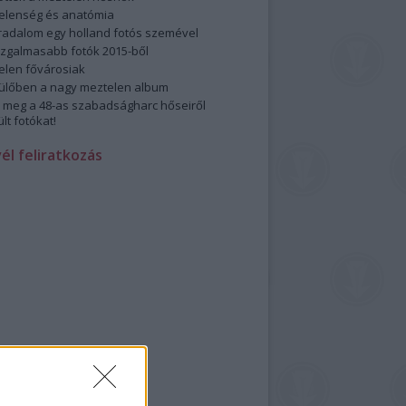
elenség és anatómia
rradalom egy holland fotós szemével
izgalmasabb fotók 2015-ből
elen fővárosiak
ülőben a nagy meztelen album
 meg a 48-as szabadságharc hőseiről
lt fotókat!
vél feliratkozás