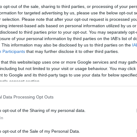
 fő érdem mégis a fiút illeti, ugyanis ő volt, aki
to opt-out of the sale, sharing to third parties, or processing of your per
léseit. Ezek, és más művek, például A Szilmarilok,
formation for targeted advertising by us, please use the below opt-out s
 alapján egy Tolkien rajongó geográfus, Karen
r selection. Please note that after your opt-out request is processed y
eing interest-based ads based on personal information utilized by us or
észített, összesítve az ezekben a könyvekben
disclosed to third parties prior to your opt-out. You may separately opt-
 így még nem volt teljesen pontos, de a további
losure of your personal information by third parties on the IAB’s list of
 véve az Atlasz elnyerte végső, hivatalos
. This information may also be disclosed by us to third parties on the
IA
Participants
that may further disclose it to other third parties.
 that this website/app uses one or more Google services and may gath
including but not limited to your visit or usage behaviour. You may click 
 to Google and its third-party tags to use your data for below specifi
ogle consent section.
l Data Processing Opt Outs
o opt-out of the Sharing of my personal data.
In
o opt-out of the Sale of my Personal Data.