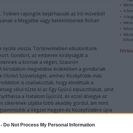
Mezt
A fo
.R. Tolkien rajongók bejárhassák az író műveiből
A leg
hassanak a Megyébe vagy betekintsenek Rohan
Mezt
Kész
Nézd
készü
 nyúlik vissza. Történelmében elkülönítünk
Hírle
ort. Gondort, az emberek királyságát a
anennek a kornak a végén, Szauron
. A birodalom megvédése érdekében a gondoriak
 Utolsó Szövetségét, amihez Középfölde más
hobbitok is csatlakoztak, hogy elindítsák a
ség célul tűzte ki az Egy Gyűrű elpusztítását, amit
nyíthassa a Hatalom Gyűrűit, és ezzel átvegye az
tés sikerének útjába több akadály gördül, ám mint
megsemmisítik a Végzet Hegyén és Középföldére újra
 -
Do Not Process My Personal Information
ó Középfölde részletes földrajzát az író és fia,