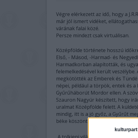
Végre elérkezett az idő, hogy a J.R
már jól ismert vidéket, ellátogat
várának falai közé.
Persze mindezt csak virtuálisan.
Középfölde története hosszú időkre
Első, - Másod, -Harmad- és Negyedk
Harmadkorban alapították, és ugy
felemelkedésével került veszélybe
megkötötték az Emberek és Tündék
népei, például a törpök, entek és a 
Gyűrűháborút Mordor ellen. A szövet
Szauron Nagyúr készített, hogy irá
uralmat Középfölde felett. A külde
mindig, itt is a jó győz, a Gyűrűt 
béke köszönt be.
kulturpart
A tolkieni világ központjául szolgál