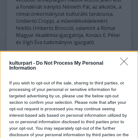
a Fondériát irányító Németh Pál, az alkotók, a
római önkormányzat kulturális tanácsosa,
Umberto Croppi, a műemlékvédelemért
felelős Umberto Broccoli, valamint a Római
Magyar Akadémia igazgatója, Kovács E. Péter
és Vígh Éva tudományos igazgató.
Amerigo Tot Tóth Imreként született 1909-
ben Fehérvárcsurgón. 1926 és 28 között
kulturpart -
Do Not Process My Personal
Information
Budapesten tanult, majd csatlakozott a
Bauhaus csoporthoz Németországban és
If you wish to opt-out of the sale, sharing to third parties, or
Moholy-Nagy László tanítványa lett. 1933-
processing of your personal or sensitive information for
ban megszökött a nácik fogságából és
targeted advertising by us, please use the below opt-out
gyalog érkezett Rómába, ahol élete végéig,
section to confirm your selection. Please note that after your
1984-ig dolgozott. Rómába való
opt-out request is processed you may continue seeing
megérkezését Szerb Antal tette
interest-based ads based on personal information utilized by
feledhetetlenné az Utas és holdvilág című
us or personal information disclosed to third parties prior to
regényében: beszámolója szerint a szobrász
your opt-out. You may separately opt-out of the further
a legelső éjszakát a Gianicolo-dombon egy
disclosure of your personal information by third parties on the