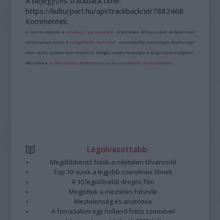
A bejegyzés trackback címe:
https://kulturpart.hu/api/trackback/id/7882468
Kommentek:
A hozzászólások a
vonatkozó jogszabályok
értelmében felhasználói tartalomnak
minősülnek, értük a
szolgáltatás technikai
üzemeltetője semmilyen felelősséget
nem vállal, azokat nem ellenőrzi. Kifogás esetén forduljon a blog szerkesztőjéhez.
Részletek a
Felhasználási feltételekben
és az
adatvédelmi tájékoztatóban
.
Legolvasottabb
Megdöbbentő fotók a néptelen fővárosról
Top 10: ezek a legjobb szerelmes filmek
A 10 legütősebb drogos film
Megjöttek a meztelen hősnők
Meztelenség és anatómia
A forradalom egy holland fotós szemével