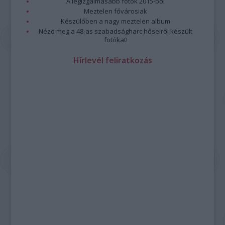
A legizgalmasabb fotók 2015-ből
Meztelen fővárosiak
Készülőben a nagy meztelen album
Nézd meg a 48-as szabadságharc hőseiről készült
fotókat!
Hírlevél feliratkozás