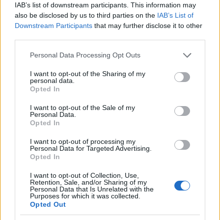
bokorban aludta végig, reggel pedig a közeli
IAB’s list of downstream participants. This information may
also be disclosed by us to third parties on the
IAB’s List of
Acqua Paola-szökőkút medencéjében fürdött
Downstream Participants
that may further disclose it to other
meg.
third parties.
A kezdeti nehézségek után a Via Giulia
Please note that this website/app uses one or more Google
Personal Data Processing Opt Outs
utcában, a Collegium Hungaricum
services and may gather and store information including but
épületében (a mai Róma Magyar Akadémián)
not limited to your visit or usage behaviour. You may click to
I want to opt-out of the Sharing of my
personal data.
lelt szállásra. Később a római művészvilág
grant or deny consent to Google and its third-party tags to
Opted In
use your data for below specified purposes in below Google
lakta Via Marguttára költözött. 1947-től a
consent section.
Collegium Hungaricum művészeti
I want to opt-out of the Sale of my
Personal Data.
tanácsadója volt. 1949-ben megnyerte a
Opted In
Termini pályaudvar homlokzati frízére kiírt
nemzetközi pályázatot. 1952-ben a XXIV.
I want to opt-out of processing my
Personal Data for Targeted Advertising.
Velencei Biennále olasz pavilonjában állított
Opted In
ki, ahova később is visszatért. A magyar
művész olaszországi alkotásait Róma, Anzio,
I want to opt-out of Collection, Use,
Retention, Sale, and/or Sharing of my
Bari és Cosenza városa őrzi.
Personal Data that Is Unrelated with the
Purposes for which it was collected.
Opted Out
Életművében klasszikus és absztrakt