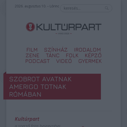
2026. augusztus 10. – Lőrinc
FILM
SZÍNHÁZ
IRODALOM
ZENE
TÁNC
FOLK
KÉPZŐ
PODCAST
VIDEÓ
GYERMEK
SZOBROT AVATNAK
AMERIGO TOTNAK
RÓMÁBAN
Kultúrpart
a szerző friss bejegyzései