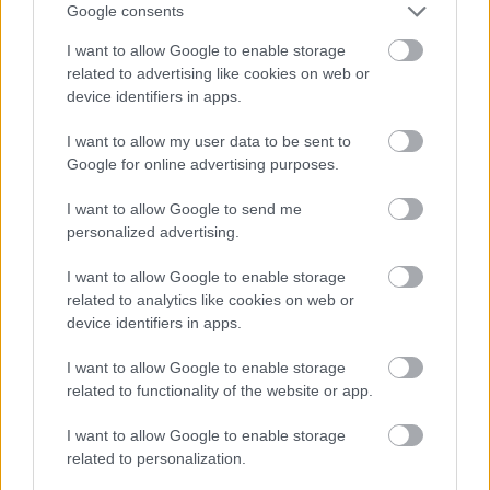
kompozíciók egyaránt megtalálhatók.
Google consents
1984-ben halt meg Rómában. Budapesten, a
I want to allow Google to enable storage
Farkasréti temetőben helyezték végső
related to advertising like cookies on web or
device identifiers in apps.
nyugalomra.
I want to allow my user data to be sent to
Forrás:
MTI
Google for online advertising purposes.
I want to allow Google to send me
personalized advertising.
Olaszország
Műemlék
Szobrászat
Képző
I want to allow Google to enable storage
related to analytics like cookies on web or
device identifiers in apps.
I want to allow Google to enable storage
related to functionality of the website or app.
I want to allow Google to enable storage
related to personalization.
AZ EMBERSÉG ÜNNEPE