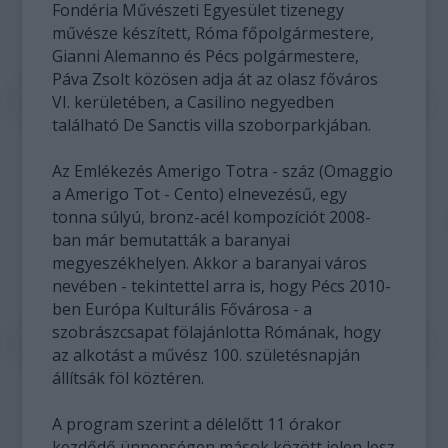
Fondéria Művészeti Egyesület tizenegy
művésze készített, Róma főpolgármestere,
Gianni Alemanno és Pécs polgármestere,
Páva Zsolt közösen adja át az olasz főváros
VI. kerületében, a Casilino negyedben
található De Sanctis villa szoborparkjában.
Az Emlékezés Amerigo Totra - száz (Omaggio
a Amerigo Tot - Cento) elnevezésű, egy
tonna súlyú, bronz-acél kompozíciót 2008-
ban már bemutatták a baranyai
megyeszékhelyen. Akkor a baranyai város
nevében - tekintettel arra is, hogy Pécs 2010-
ben Európa Kulturális Fővárosa - a
szobrászcsapat fölajánlotta Rómának, hogy
az alkotást a művész 100. születésnapján
állítsák föl köztéren.
A program szerint a délelőtt 11 órakor
kezdődő ünnepségen mások között jelen lesz