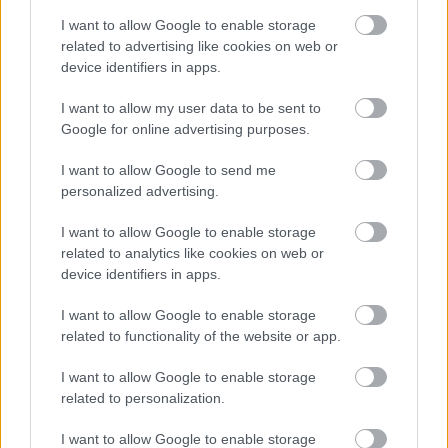
egészítik ki. Valamennyi program ingyenesen
látogatható; az eseményeket a
I want to allow Google to enable storage
hangfoglalasonline.hu oldalon is közvetítik a
related to advertising like cookies on web or
szervezők.
device identifiers in apps.
I want to allow my user data to be sent to
Forrás:
MTI
Google for online advertising purposes.
I want to allow Google to send me
personalized advertising.
Zene
Hangfoglalás
Könnyűzene
I want to allow Google to enable storage
related to analytics like cookies on web or
device identifiers in apps.
I want to allow Google to enable storage
related to functionality of the website or app.
I want to allow Google to enable storage
related to personalization.
„NEM TÖBB EZER EMBERRE UTAZUNK, HANEM
EGY VÁLOGATOTT TÁRSASÁGRA”
I want to allow Google to enable storage