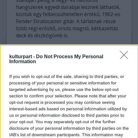
standján pedig a négy- és hathúros
hangszerek egyedi darabjai lesznek láthatók,
köztük egy felbecsülhetetlen értékű, 1962-es
Fender Stratocaster gitár. A tárlatnak része
több régi erősítő, orsós magnó, kétkazettás
deck és diszkógömb is.
A hangszermúzeum mellett idén a Sceni-Tech
Színháztechnikai Kiállítás is újdonság. Itt a
kulturpart -
Do Not Process My Personal
Information
színházdíszleteket és azok mozgatását
mutatják be, lesznek függönyök, székek,
If you wish to opt-out of the sale, sharing to third parties, or
lámpák, és minden, ami a színház világához
processing of your personal or sensitive information for
tartozik.
targeted advertising by us, please use the below opt-out
section to confirm your selection. Please note that after your
A három nap során zenei konferenciákat,
opt-out request is processed you may continue seeing
szakmai beszélgetéseket, fórumokat is
interest-based ads based on personal information utilized by
tartanak a szervezők.
us or personal information disclosed to third parties prior to
your opt-out. You may separately opt-out of the further
A kiállítások a Syma A csarnokban lesznek, a
disclosure of your personal information by third parties on the
koncertek a C csarnokban felállított négy
IAB’s list of downstream participants. This information may