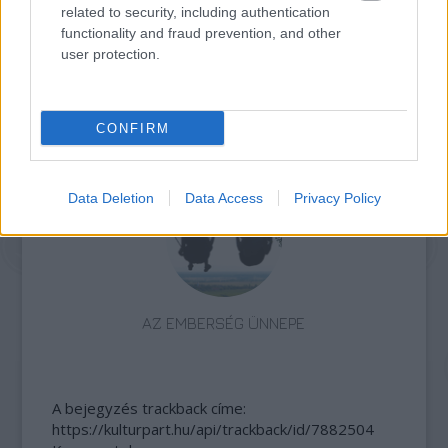
related to security, including authentication
functionality and fraud prevention, and other
user protection.
CONFIRM
ELSTARTOLT A MŰVÉSZETEK VÖLGYE
Data Deletion
Data Access
Privacy Policy
AZ EMBERSÉG ÜNNEPE
A bejegyzés trackback címe:
https://kulturpart.hu/api/trackback/id/7882504