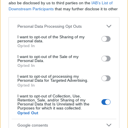
színpadon. Koncertezik többek között a Back
also be disclosed by us to third parties on the
IAB’s List of
Downstream Participants
that may further disclose it to other
II Black, a Zorall, a Kerekes Band, a Kiss
third parties.
Forever Band, Mujahid Zoltán, Dopeman, a
Belmondo és a Neck Sprain.
Please note that this website/app uses one or more Google
Personal Data Processing Opt Outs
services and may gather and store information including but
Szombaton délután ad mini koncertet a
not limited to your visit or usage behaviour. You may click to
I want to opt-out of the Sharing of my
personal data.
Symában Alex de Grassi, aki az idei
grant or deny consent to Google and its third-party tags to
Opted In
magyarországi Nemzetközi Akusztikusgitár
use your data for below specified purposes in below Google
consent section.
Fesztivál sztárvendége. A Grammy-díjra is
I want to opt-out of the Sale of my
Personal Data.
jelölt De Grassi a pengetési technikák
Opted In
változatos alkalmazásával zenekarszerű
hangzást hozott létre. A virtuóz zenész, aki
I want to opt-out of processing my
Personal Data for Targeted Advertising.
eddig tizenhat lemezt adott ki, szerdán
Opted In
workshopot tart a főváros I. kerületében
(Stageshop), csütörtökön Szolnokon,
I want to opt-out of Collection, Use,
Retention, Sale, and/or Sharing of my
pénteken pedig a Budapesti Fonóban lép fel.
Personal Data that Is Unrelated with the
Purposes for which it was collected.
Opted Out
A Hangfoglalás koncertjeit dedikálások,
közönségtalálkozók
Google consents