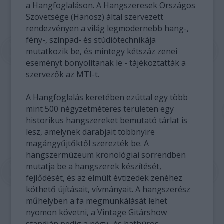
a Hangfoglaláson. A Hangszeresek Országos
Szövetsége (Hanosz) által szervezett
rendezvényen a világ legmodernebb hang-,
fény-, színpad- és stúdiótechnikája
mutatkozik be, és mintegy kétszáz zenei
eseményt bonyolítanak le - tájékoztatták a
szervezők az MTI-t.
A Hangfoglalás keretében ezúttal egy több
mint 500 négyzetméteres területen egy
historikus hangszereket bemutató tárlat is
lesz, amelynek darabjait többnyire
magángyűjtőktől szerezték be. A
hangszermúzeum kronológiai sorrendben
mutatja be a hangszerek készítését,
fejlődését, és az elmúlt évtizedek zenéhez
köthető újításait, vívmányait. A hangszerész
műhelyben a fa megmunkálását lehet
nyomon követni, a Vintage Gitárshow