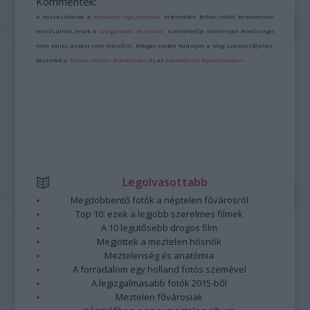
Kommentek:
A hozzászólások a
vonatkozó jogszabályok
értelmében felhasználói tartalomnak
minősülnek, értük a
szolgáltatás technikai
üzemeltetője semmilyen felelősséget
nem vállal, azokat nem ellenőrzi. Kifogás esetén forduljon a blog szerkesztőjéhez.
Részletek a
Felhasználási feltételekben
és az
adatvédelmi tájékoztatóban
.
Legolvasottabb
Megdöbbentő fotók a néptelen fővárosról
Top 10: ezek a legjobb szerelmes filmek
A 10 legütősebb drogos film
Megjöttek a meztelen hősnők
Meztelenség és anatómia
A forradalom egy holland fotós szemével
A legizgalmasabb fotók 2015-ből
Meztelen fővárosiak