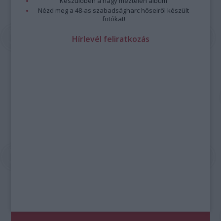
Készülőben a nagy meztelen album
Nézd meg a 48-as szabadságharc hőseiről készült
fotókat!
Hírlevél feliratkozás