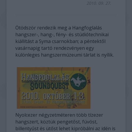
2010. 09. 27.
Ötödször rendezik meg a Hangfoglalás
hangszer-, hang-, fény- és stúdiótechnikai
kiállítást a Syma csarnokban; a péntektől
vasárnapig tartó rendezvényen egy
különleges hangszermúzeumi tárlat is nyílik.
Nyolcezer négyzetméteren több tízezer
hangszert, köztük pengetőst, fúvóst,
billentyűst és ütőst lehet kipróbálni az idén is