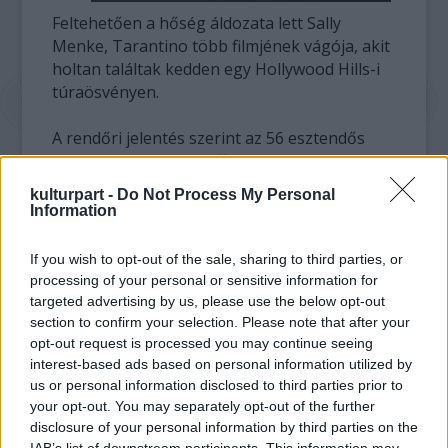
Feltehetően a hőség áldozata lett Sally
Menke, Tarantino több filmjének vágója, akit
holtan találtak kedden egy Hollywood Hills-i
túraösvényen.
A rendőri jelentés szerint az 56 esztendős
Menke holtteste a Griffith Park közelében, a
hegyoldal aljában feküdt. A Kutyaszorítóban
kulturpart -
Do Not Process My Personal
és a Becstelen brigantyk vágója hétfőn, 45
Information
fokos hőségben indult kirándulni. Barátai
riasztották a hatóságokat, mert nem tért
If you wish to opt-out of the sale, sharing to third parties, or
vissza.
processing of your personal or sensitive information for
targeted advertising by us, please use the below opt-out
A nő holtteste mellett fekete labrador
section to confirm your selection. Please note that after your
retriever kutyája őrködött, amikor a kutatók
opt-out request is processed you may continue seeing
interest-based ads based on personal information utilized by
rábukkantak.
us or personal information disclosed to third parties prior to
A halál okát még nem állapították meg, de a
your opt-out. You may separately opt-out of the further
halottkém nem talált gyilkosságra utaló
disclosure of your personal information by third parties on the
nyomot. Azt ugyanakkor nem zárta ki, hogy