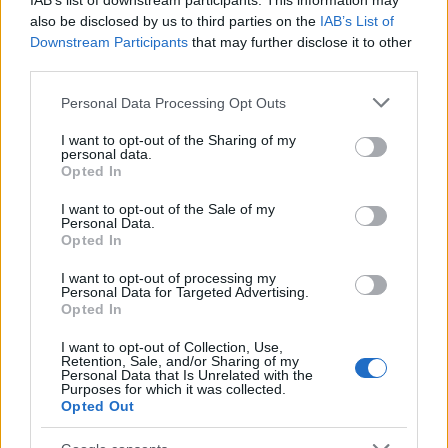
IAB’s list of downstream participants. This information may
esetleg a szokatlanul nagy hőség játszott
also be disclosed by us to third parties on the
IAB’s List of
közre a vágó halálában.
Downstream Participants
that may further disclose it to other
third parties.
Forrás:
MTI
Please note that this website/app uses one or more Google
Personal Data Processing Opt Outs
services and may gather and store information including but
not limited to your visit or usage behaviour. You may click to
I want to opt-out of the Sharing of my
personal data.
grant or deny consent to Google and its third-party tags to
Opted In
use your data for below specified purposes in below Google
Film
Gyász
Hollywoodi filmipar
consent section.
I want to opt-out of the Sale of my
Personal Data.
Opted In
I want to opt-out of processing my
Personal Data for Targeted Advertising.
Opted In
I want to opt-out of Collection, Use,
Retention, Sale, and/or Sharing of my
SZEMBE MERSZ NÉZNI AZZAL, AKIVÉ
Personal Data that Is Unrelated with the
VÁLHATTÁL VOLNA?
Purposes for which it was collected.
Opted Out