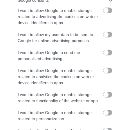
Google consents
I want to allow Google to enable storage
related to advertising like cookies on web or
device identifiers in apps.
TERMÉSZETFELETTI ERŐK ÉS ELFELEDETT
I want to allow my user data to be sent to
TITKOK: ITT A SHELBY OAKS – A GONOSZ
Google for online advertising purposes.
NYOMÁBAN MAGYAR ELŐZETESE
I want to allow Google to send me
personalized advertising.
I want to allow Google to enable storage
related to analytics like cookies on web or
device identifiers in apps.
SZÁGULDÁS, SÁRKÁNYOK, ROSSZFIÚK – A NYÁR
I want to allow Google to enable storage
10 LEGKEDVELTEBB MOZIJA MAGYARORSZÁGON
related to functionality of the website or app.
I want to allow Google to enable storage
related to personalization.
A bejegyzés trackback címe: